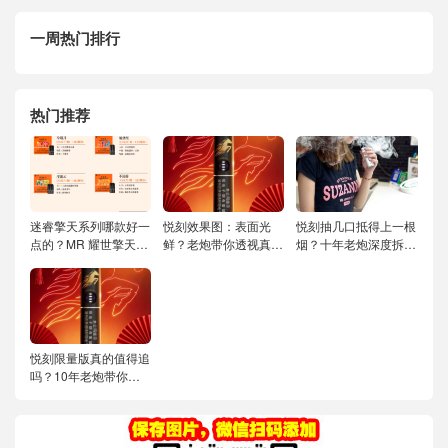
一周热门排行
热门推荐
迷睿擎天系列哪款好一
悦刻效果图：表面光
悦刻抽几口抵得上一根
点的？MR 耀世擎天弹
鲜？老炮带你透视真实
烟？十年老炮深度拆
MAX2.5 全口味深度评
吸感与隐藏参数！
解，帮你算清这笔账！
测与选购指南
悦刻限量版真的值得追
吗？10年老炮带你扒
光稀有款的底裤！