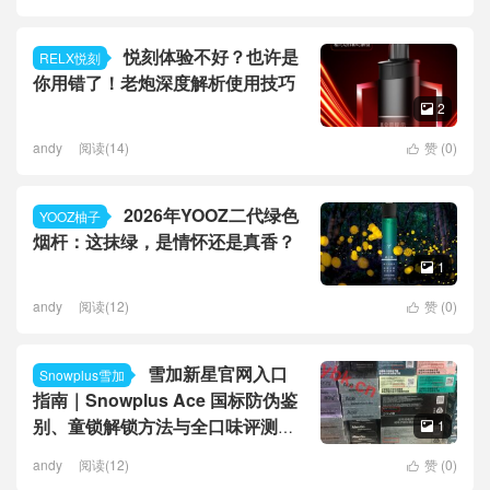
悦刻体验不好？也许是
RELX悦刻
你用错了！老炮深度解析使用技巧
2

andy
阅读(14)
赞 (
0
)

2026年YOOZ二代绿色
YOOZ柚子
烟杆：这抹绿，是情怀还是真香？
1

andy
阅读(12)
赞 (
0
)

雪加新星官网入口
Snowplus雪加
指南｜Snowplus Ace 国标防伪鉴
别、童锁解锁方法与全口味评测白
1

皮书
andy
阅读(12)
赞 (
0
)
