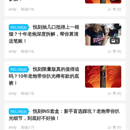
andy
阅读(14)
赞 (
0
)

悦刻抽几口抵得上一根
RELX悦刻
烟？十年老炮深度拆解，帮你算清
这笔账！
1

andy
阅读(14)
赞 (
0
)

悦刻限量版真的值得追
RELX悦刻
吗？10年老炮带你扒光稀有款的底
裤！
andy
阅读(13)
赞 (
0
)

悦刻INS套盒：新手盲选踩坑？老炮带你扒
RELX悦刻
光细节，到底好不好抽！
andy
阅读(17)
赞 (
0
)
