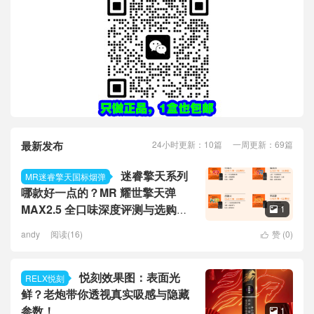
最新发布
24小时更新：10篇 一周更新：69篇
迷睿擎天系列
MR迷睿擎天国标烟弹
哪款好一点的？MR 耀世擎天弹
MAX2.5 全口味深度评测与选购指
1

南
andy
阅读(16)
赞 (
0
)

悦刻效果图：表面光
RELX悦刻
鲜？老炮带你透视真实吸感与隐藏
参数！
1
