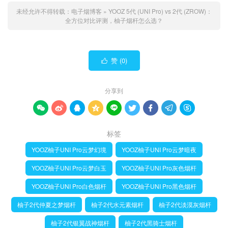
未经允许不得转载：
电子烟博客
»
YOOZ 5代 (UNI Pro) vs 2代 (ZROW)：
全方位对比评测，柚子烟杆怎么选？
赞 (
0
)

分享到









标签
YOOZ柚子UNI Pro云梦幻境
YOOZ柚子UNI Pro云梦暗夜
YOOZ柚子UNI Pro云梦白玉
YOOZ柚子UNI Pro灰色烟杆
YOOZ柚子UNI Pro白色烟杆
YOOZ柚子UNI Pro黑色烟杆
柚子2代仲夏之梦烟杆
柚子2代水元素烟杆
柚子2代淡漠灰烟杆
柚子2代银翼战神烟杆
柚子2代黑骑士烟杆