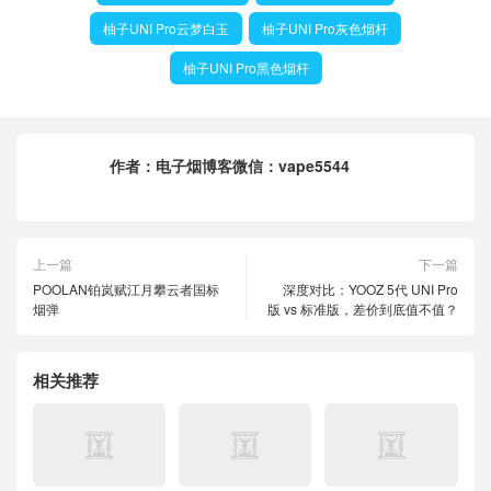
柚子UNI Pro云梦白玉
柚子UNI Pro灰色烟杆
柚子UNI Pro黑色烟杆
作者：
电子烟博客微信：vape5544
上一篇
下一篇
POOLAN铂岚赋江月攀云者国标
深度对比：YOOZ 5代 UNI Pro
烟弹
版 vs 标准版，差价到底值不值？
相关推荐