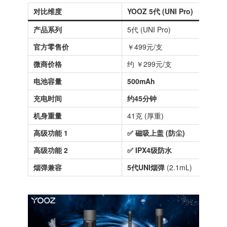
对比维度
YOOZ 5代 (UNI Pro)
Y
产品系列
5代 (UNI Pro)
2
官方零售价
￥499元/支
￥
微商价格
约 ￥299元/支
约
电池容量
500mAh
3
充电时间
约45分钟
约
机身重量
41克 (厚重)
2
高级功能 1
✅ 磁吸上盖 (防尘)
❌
高级功能 2
✅ IPX4级防水
❌
烟弹兼容
5代UNI烟弹
(2.1mL)
2