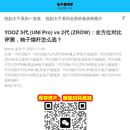
悦刻大千系列一览表
悦刻大千系列全部价格表和图片

YOOZ 5代 (UNI Pro) vs 2代 (ZROW)：全方位对比
评测，柚子烟杆怎么选？
电子烟博客
admin 发布于 2025-11-06
分类：
YOOZ柚子
/
YOOZ柚子2代ZROW仲夏之梦电子烟烟具
/
YOOZ柚子2代
ZROW水元素电子烟烟具
/
YOOZ柚子2代ZROW淡漠灰电子烟烟具
/
YOOZ柚
子2代ZROW银翼战神电子烟烟具
/
YOOZ柚子2代ZROW黑骑士电子烟烟具
/
YOOZ柚子5代UNI幻影灰电子烟烟具
/
YOOZ柚子5代UNI精灵白电子烟烟具
/
YOOZ柚子5代UNI香槟金电子烟烟具
/
柚子2代ZROW国标烟杆
/
柚子5代UNI
国标烟杆
阅读(1612)