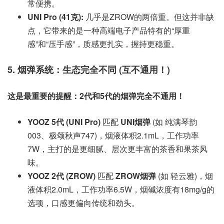
常便携。
UNI Pro (41克):
几乎是ZROW的两倍重。但这并非缺
点，它带来的是一种高端电子产品特有的“厚重
感”和“压手感”，质感更扎实，握持更稳重。
5. 烟弹系统：生态完全不同 (互不通用！)
这是最重要的提醒：2代和5代的烟弹完全不通用！
YOOZ 5代 (UNI Pro)
匹配
UNI烟弹
(如 纯满琴韵
003、极颂秋声747)，烟液体积2.1mL，工作功率
7W，主打的是更细腻、层次更丰富的茶香和果茶风
味。
YOOZ 2代 (ZROW)
匹配
ZROW烟弹
(如 轻云雅)，烟
液体积2.0mL，工作功率6.5W，烟碱浓度有18mg/g的
选项，口感更偏向传统和劲头。