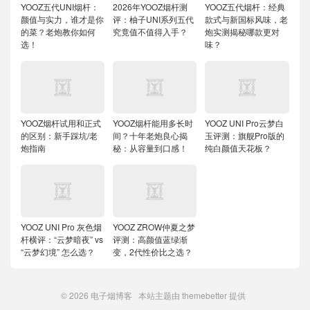
YOOZ五代UNI烟杆：
2026年YOOZ烟杆测
YOOZ五代烟杆：经典
颜值与实力，谁才是你
评：柚子UNI系列五代
款式与新国标风味，老
的菜？老炮教你如何
究竟值不值得入手？
炮实测揭秘哪款更对
选！
味？
YOOZ烟杆试用和正式
YOOZ烟杆能用多长时
YOOZ UNI Pro云梦白
的区别：新手踩坑/老
间？十年老炮良心揭
玉评测：旗舰Pro版的
炮指南
秘：从容量到口感！
纯白颜值天花板？
YOOZ UNI Pro 灰色烟
YOOZ ZROW仲夏之梦
杆横评：“云梦暗夜” vs
评测：高颜值蓝绿渐
“云梦幻境” 怎么选？
变，2代性价比之选？
© 2026
电子烟博客
本站主题由
themebetter
提供