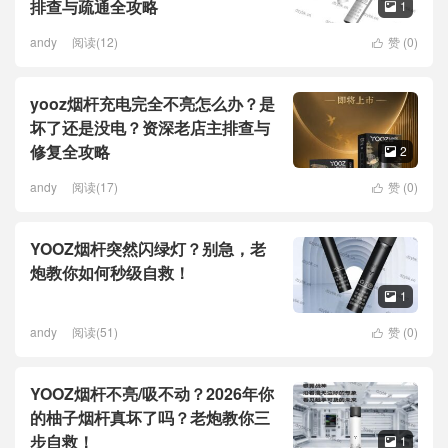
排查与疏通全攻略
1

andy
阅读(12)
赞 (
0
)

yooz烟杆充电完全不亮怎么办？是
坏了还是没电？资深老店主排查与
修复全攻略
2

andy
阅读(17)
赞 (
0
)

YOOZ烟杆突然闪绿灯？别急，老
炮教你如何秒级自救！
1

andy
阅读(51)
赞 (
0
)

YOOZ烟杆不亮/吸不动？2026年你
的柚子烟杆真坏了吗？老炮教你三
步自救！
1
