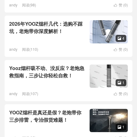
andy
阅读(98)
赞 (
0
)

2026年YOOZ烟杆几代：选购不踩
坑，老炮带你深度解析！
4

andy
阅读(110)
赞 (
0
)

Yooz烟杆吸不动、没反应？老炮急
救指南，三步让你轻松自救！
1

andy
阅读(107)
赞 (
0
)

YOOZ烟杆是真还是假？老炮带你
三步排雷，专治假货难题！
1
