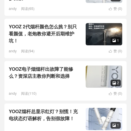
andy
阅读(65)
赞 (
0
)

YOOZ 2代烟杆颜色怎么挑？别只
看颜值，老炮教你避开后期维护
坑！
1

andy
阅读(94)
赞 (
0
)

YOOZ电子烟烟杆出故障了能修
么？资深店主教你判断和选择
2

andy
阅读(110)
赞 (
0
)

YOOZ烟杆总显示红灯？别慌！充
电状态灯语解析，告别假故障！
1
