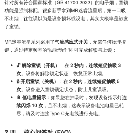
针对所有符合国家标准（GB 41700-2022）的电子烟，童锁
功能是强制标配。很多新手拿到MR迷睿流星后，第一口吸
不出烟，往往误以为是设备损坏或没电，其实大概率是触发
了童锁。
MR迷睿流星系列采用了
气流感应式开关
，无需任何物理按
键，通过特定频率的“抽吸动作”即可完成解锁与上锁：
🔓 解除童锁（开机）
：在
2 秒内，连续短促抽吸 3
次
。设备将解除锁定状态，恢复正常出烟。
🔒 开启童锁（关机）
：在
2 秒内，连续短促抽吸 5
次
。设备进入童锁锁定状态，防止儿童误吸。
🔋 低电量提示
：如果您在抽吸时，发现设备指示灯
连
续闪烁 10 次
，且不出烟，这表示设备电池电量已耗
尽，请及时连接Type-C充电线进行充电。
❓ 四、 核心问答对 (FAQ)