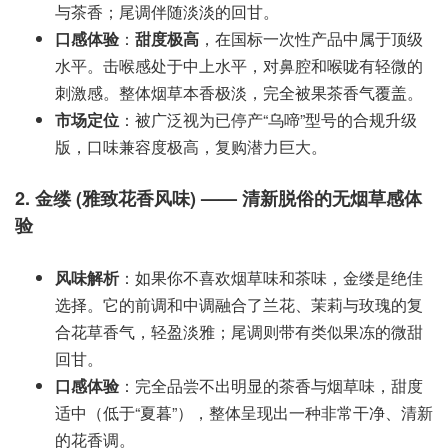
与茶香；尾调伴随淡淡的回甘。
口感体验
：
甜度极高
，在国标一次性产品中属于顶级
水平。击喉感处于中上水平，对鼻腔和喉咙有轻微的
刺激感。整体烟草本香极淡，完全被果茶香气覆盖。
市场定位
：被广泛视为已停产“乌啼”型号的合规升级
版，口味兼容度极高，复购潜力巨大。
2. 金缕 (雅致花香风味) —— 清新脱俗的无烟草感体
验
风味解析
：如果你不喜欢烟草味和茶味，金缕是绝佳
选择。它的前调和中调融合了兰花、茉莉与玫瑰的复
合花草香气，轻盈淡雅；尾调则带有类似果冻的微甜
回甘。
口感体验
：完全品尝不出明显的茶香与烟草味，甜度
适中（低于“夏暮”），整体呈现出一种非常干净、清新
的花香调。