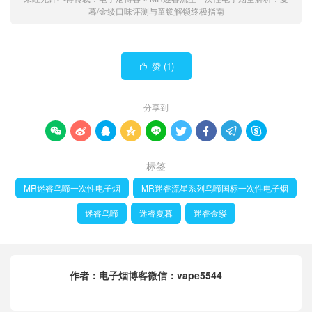
暮/金缕口味评测与童锁解锁终极指南
赞 (
1
)

分享到









标签
MR迷睿乌啼一次性电子烟
MR迷睿流星系列乌啼国标一次性电子烟
迷睿乌啼
迷睿夏暮
迷睿金缕
作者：
电子烟博客微信：vape5544