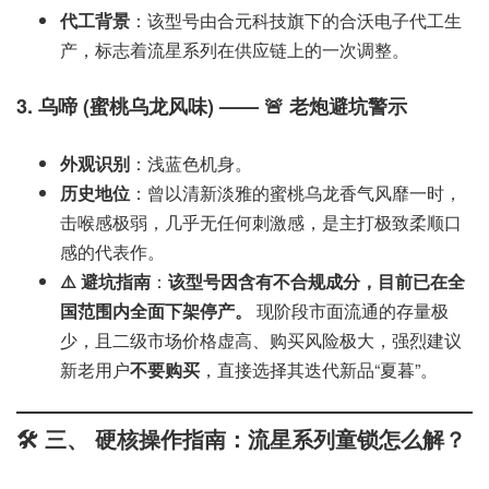
代工背景
：该型号由合元科技旗下的合沃电子代工生
产，标志着流星系列在供应链上的一次调整。
3. 乌啼 (蜜桃乌龙风味) —— 🚨 老炮避坑警示
外观识别
：浅蓝色机身。
历史地位
：曾以清新淡雅的蜜桃乌龙香气风靡一时，
击喉感极弱，几乎无任何刺激感，是主打极致柔顺口
感的代表作。
⚠️ 避坑指南
：
该型号因含有不合规成分，目前已在全
国范围内全面下架停产。
现阶段市面流通的存量极
少，且二级市场价格虚高、购买风险极大，强烈建议
新老用户
不要购买
，直接选择其迭代新品“夏暮”。
🛠️ 三、 硬核操作指南：流星系列童锁怎么解？