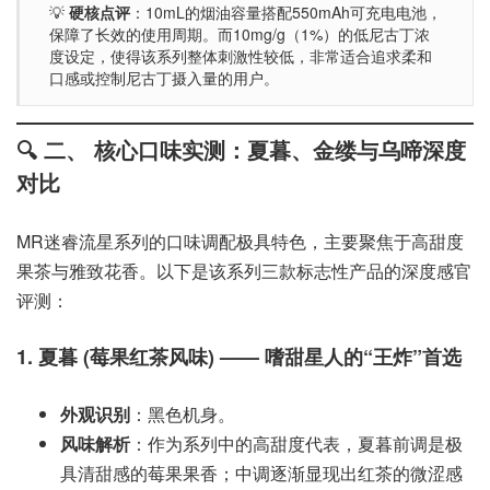
💡
硬核点评
：10mL的烟油容量搭配550mAh可充电电池，
保障了长效的使用周期。而10mg/g（1%）的低尼古丁浓
度设定，使得该系列整体刺激性较低，非常适合追求柔和
口感或控制尼古丁摄入量的用户。
🔍 二、 核心口味实测：夏暮、金缕与乌啼深度
对比
MR迷睿流星系列的口味调配极具特色，主要聚焦于高甜度
果茶与雅致花香。以下是该系列三款标志性产品的深度感官
评测：
1. 夏暮 (莓果红茶风味) —— 嗜甜星人的“王炸”首选
外观识别
：黑色机身。
风味解析
：作为系列中的高甜度代表，夏暮前调是极
具清甜感的莓果果香；中调逐渐显现出红茶的微涩感