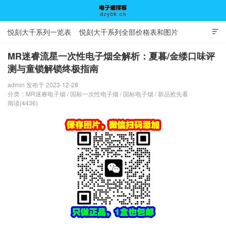
悦刻大千系列一览表
悦刻大千系列全部价格表和图片

MR迷睿流星一次性电子烟全解析：夏暮/金缕口味评
测与童锁解锁终极指南
电子烟博客
admin 发布于 2023-12-28
分类：
MR迷睿电子烟
/
国标一次性电子烟
/
国标电子烟
/
新品抢先看
阅读(4436)