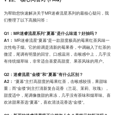
为帮助您快速解决关于MR迷睿流星系列的最核心疑问，我
们整理了以下高频问答：
Q1：MR迷睿流星系列“夏暮”是什么味道？好抽吗？
A1：
MR迷睿流星“夏暮”是一款甜度极高的莓果红茶风味一
次性电子烟。它的前调是清新的莓果香，中调融入了红茶的
微涩，尾调有明显的回甘。口感温润，击喉感中上，几乎没
有传统烟草味，非常适合喜爱高甜度、果茶风味的用户。
Q2：迷睿流星“金缕”和“夏暮”有什么区别？
A2：
“夏暮”主打高甜度的莓果红茶，击喉感较强，果甜味
重；而“金缕”则主打清新复合花香（兰花、茉莉、玫瑰），
甜度适中，尾调像微甜的果冻，几乎没有茶味和烟草味。喜
欢浓甜果茶选“夏暮”，喜欢清淡花香选“金缕”。