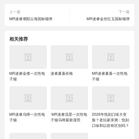
上一篇
下一篇
MR迷睿潮阳云海国标烟弹
MR迷睿金丝红玉国标烟弹
相关推荐
MR迷睿金缕一次性电
迷睿夏暮价格
MR迷睿夏暮一次性电
子烟
子烟
MR迷睿乌啼一次性电
MR迷睿流星一次性电
2026年悦刻口味大变
子烟
子烟乌啼最新谍照
脸？老玩家亲测：悦刻
口味和以前有区别吗？