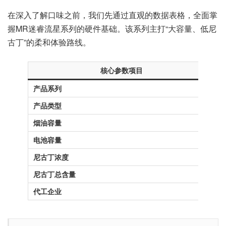
在深入了解口味之前，我们先通过直观的数据表格，全面掌
握MR迷睿流星系列的硬件基础。该系列主打“大容量、低尼
古丁”的柔和体验路线。
核心参数项目
产品系列
M
产品类型
烟油容量
1
电池容量
5
尼古丁浓度
1
尼古丁总含量
1
代工企业
麦