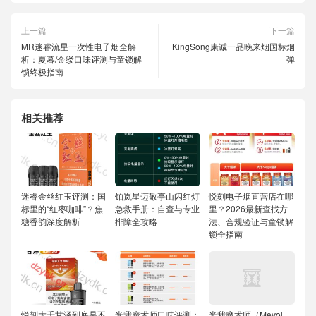
上一篇
下一篇
MR迷睿流星一次性电子烟全解
KingSong康诚一品晚来烟国标烟
析：夏暮/金缕口味评测与童锁解
弹
锁终极指南
相关推荐
迷睿金丝红玉评测：国
铂岚星迈敬亭山闪红灯
悦刻电子烟直营店在哪
标里的“红枣咖啡”？焦
急救手册：自查与专业
里？2026最新查找方
糖香韵深度解析
排障全攻略
法、合规验证与童锁解
锁全指南
悦刻大千甘泽到底是不
米我魔术师口味评测：
米我魔术师（Mevol