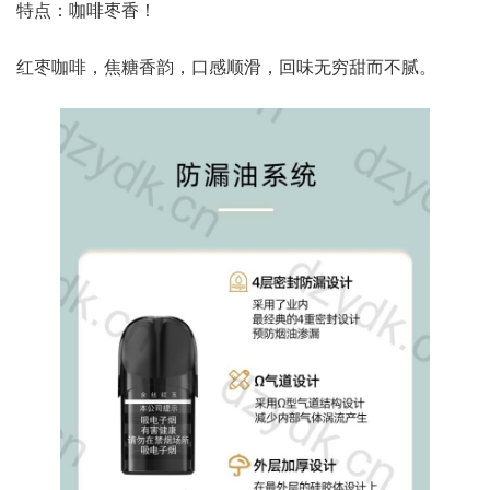
特点：咖啡枣香！
红枣咖啡，焦糖香韵，口感顺滑，回味无穷甜而不腻。