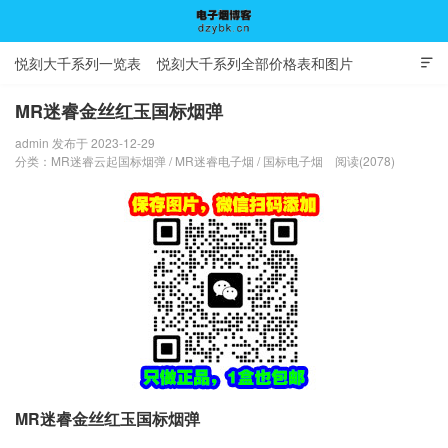
悦刻大千系列一览表
悦刻大千系列全部价格表和图片

MR迷睿金丝红玉国标烟弹
admin 发布于 2023-12-29
电子烟博客
分类：
MR迷睿云起国标烟弹
/
MR迷睿电子烟
/
国标电子烟
阅读(2078)
MR迷睿金丝红玉国标烟弹