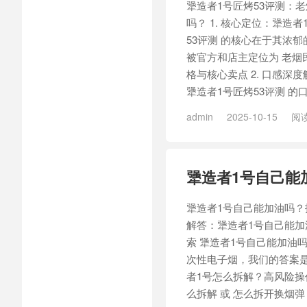
犟造者1号匠烤53评测：
吗？ 1. 核心定位：犟造者
53评测 的核心在于其浓郁
被官方和店主定位为 老烟民
格与核心卖点 2. 口感深
犟造者1号匠烤53评测 的口
admin
2025-10-15
阅读
造者1号匠选33
犟造者1号自己能
犟造者1号自己能加油吗？拆
解答：犟造者1号自己能加
索 犟造者1号自己能加油吗
次性电子烟，我们的答案是
者1号怎么拆解？高风险操
么拆解 或 怎么拆开换烟弹