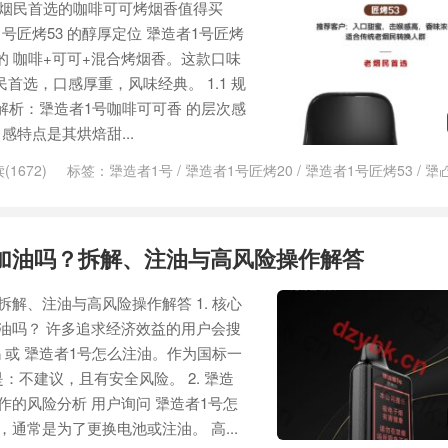
老烟民首选的咖啡可可烤烟香值得买
1号匠烤53 的醇厚定位 犟造者1号匠烤
的 咖啡+可可+混合烤烟香。这款口味
首选，口感厚重，风味经典。 1.1 规
度解析：犟造者1号咖啡可可香 的层次感
感特点是其烘焙甜...
(1672)
标签：
犟造者1号
/
犟造者1号匠烤20
/
犟造者1号匠烤53
/
犟
加油吗？拆解、注油与高风险操作解答
解、注油与高风险操作解答 1. 核心
油吗？ 许多追求经济效益的用户会搜
 或 犟造者1号怎么注油。作为国标一
：不建议，且有安全风险。 2. 犟造
作的风险分析 用户询问 犟造者1号怎
，通常是为了更换电池或注油。 高...