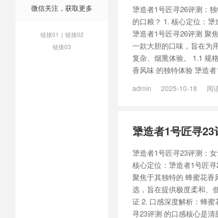
微信关注，获取更多
犟造者1号匠寻26评测：
的口粮？ 1. 核心定位：
犟造者1号匠寻26评测 
链接01
|
链接02
一款大胆的口味，旨在为
链接03
复杂、烟熏体验。 1.1 规
香风味 的独特体验 犟造者1
admin
2025-10-18
阅读
造者1号匠烤20
/
犟造者1号
犟造者1号匠寻2
犟造者1号匠寻23评测：女
核心定位：犟造者1号匠寻2
聚焦于其独特的 蜂蜜花香
选，旨在提供极度柔和、低刺
证 2. 口感深度解析：蜂
寻23评测 的口感核心是清