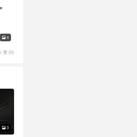
4

赞 (
0
)

3
