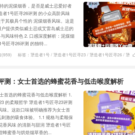
独特的泥煤烟香，是否是威士忌爱好者
犟造者1号匠寻26评测 的小众高阶风味
聚焦于其极具个性的 泥煤烟香风味。这是
用户提供类似威士忌或艾雷岛威士忌的
格与风味特色 2. 口感深度解析：泥煤烟
号匠寻26评测 的独特...
(959)
标签：
犟造者1号
/
犟造者1号匠寻23
/
犟造者1号匠寻26
/
犟
匠烤53
/
犟造者1号匠选33
3评测：女士首选的蜂蜜花香与低击喉度解析
士首选的蜂蜜花香与低击喉度解析 1.
3 的柔顺哲学 犟造者1号匠寻23评测
风味。这款口味被明确推荐为女士首
激的吸食体验。 1.1 规格与柔顺保
蜜花香风味 的清新与甜润 犟造者1号匠
甜蜂蜜香与烘焙烟草香的...