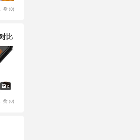
赞 (
0
)

的对比
2

赞 (
0
)

？