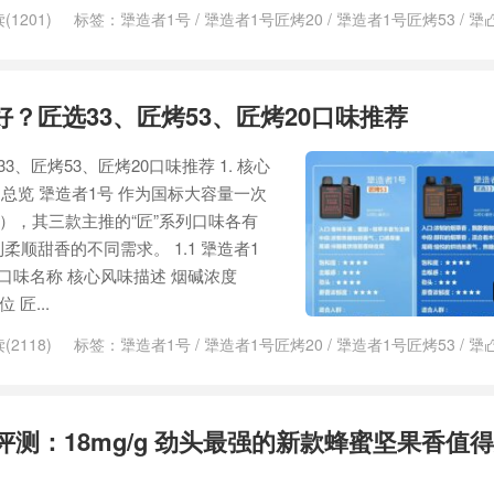
(1201)
标签：
犟造者1号
/
犟造者1号匠烤20
/
犟造者1号匠烤53
/
犟
？匠选33、匠烤53、匠烤20口味推荐
、匠烤53、匠烤20口味推荐 1. 核心
总览 犟造者1号 作为国标大容量一次
mAh），其三款主推的“匠”系列口味各有
顺甜香的不同需求。 1.1 犟造者1
口味名称 核心风味描述 烟碱浓度
 匠...
(2118)
标签：
犟造者1号
/
犟造者1号匠烤20
/
犟造者1号匠烤53
/
犟
评测：18mg/g 劲头最强的新款蜂蜜坚果香值