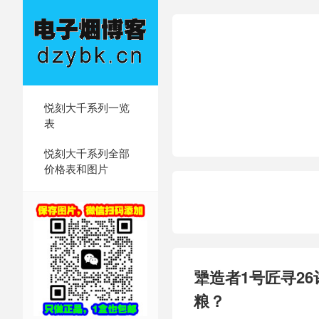
悦刻大千系列一览
表
悦刻大千系列全部
价格表和图片
犟造者1号匠寻2
粮？