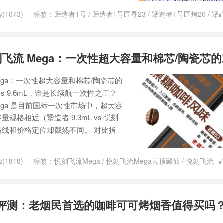
(1073)
标签：
犟造者1号
/
犟造者1号匠寻23
/
犟造者1号匠烤20
/
犟
匠选33
悦刻飞流 Mega：一次性超大容量和棉芯/陶瓷芯
Mega：一次性超大容量和棉芯/陶瓷芯的
L vs 9.6mL，谁是长续航一次性之王？
Mega 是目前国标一次性市场中，超大容
格相近（犟造者 9.3mL vs 悦刻
术路线和价格定位却截然不同。 对比指
(1818)
标签：
悦刻飞流Mega
/
悦刻飞流Mega云顶藏仙
/
悦刻飞流
犟造者1号匠烤20
/
犟造者1号匠烤53
/
犟造者1号匠选33
3评测：老烟民首选的咖啡可可烤烟香值得买吗