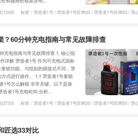
价和微商价格差异明...
(1209)
标签：
犟造者1号
/
犟造者1号匠烤20
/
犟造者1号匠烤53
/
犟
锁？60分钟充电指南与常见故障排查
钟充电指南与常见故障排查 1. 核心指
作详解 犟造者1号 作为可充电式国标
全童锁功能。与悦刻的插拔式不同，犟
方式进行操作。 1.1 犟造者1号童锁
造者1号怎么解锁 非常关键。以下是操
犟造者1号充电时间 分析...
(2733)
标签：
犟造者1号
/
犟造者1号匠烤20
/
犟造者1号匠烤53
/
犟
和匠选33对比