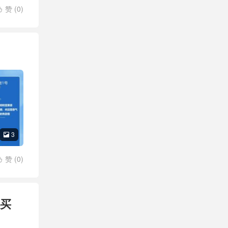
赞 (
0
)

3

赞 (
0
)

得买