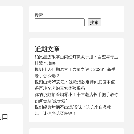
搜索
搜索
近期文章
铂岚星迈敬亭山闪红灯急救手册：自查与专业
排障全攻略
悦刻佳人佳期尼古丁含量之谜：2026年新手
老手怎么选？
悦刻山烤25忘江：这款爆款烟弹到底值不值
得盲冲？老炮真实体验揭秘
你的悦刻抽着烟雾小？十年老店长手把手教你
如何告别“蚊子烟”！
悦刻经典烤烟不出烟/没味？这几个自救秘
籍，让你少花冤枉钱！
的口