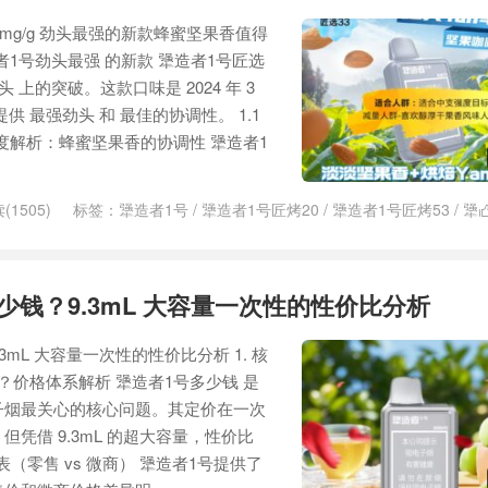
8mg/g 劲头最强的新款蜂蜜坚果香值得
造者1号劲头最强 的新款 犟造者1号匠选
 上的突破。这款口味是 2024 年 3
供 最强劲头 和 最佳的协调性。 1.1
深度解析：蜂蜜坚果香的协调性 犟造者1
(1505)
标签：
犟造者1号
/
犟造者1号匠烤20
/
犟造者1号匠烤53
/
犟
少钱？9.3mL 大容量一次性的性价比分析
3mL 大容量一次性的性价比分析 1. 核
？价格体系解析 犟造者1号多少钱 是
子烟最关心的核心问题。其定价在一次
凭借 9.3mL 的超大容量，性价比
格表（零售 vs 微商） 犟造者1号提供了