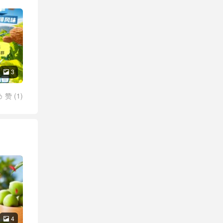
3

赞 (
1
)

4
