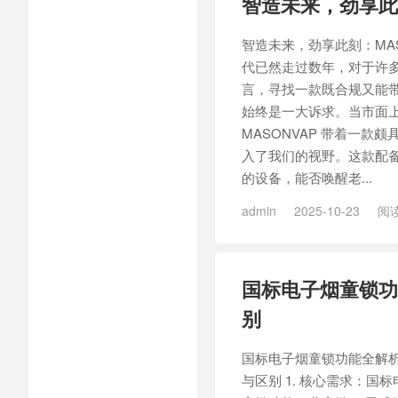
智造未来，劲享此刻
智造未来，劲享此刻：MAS
代已然走过数年，对于许
言，寻找一款既合规又能
始终是一大诉求。当市面
MASONVAP 带着一款
入了我们的视野。这款配备
的设备，能否唤醒老...
admin
2025-10-23
阅读
/
MASONVAP智造者3号匠烤
造者3号匠烤27
国标电子烟童锁功
别
国标电子烟童锁功能全解
与区别 1. 核心需求：国