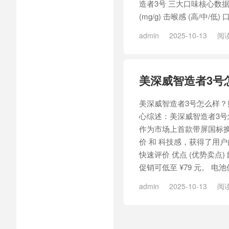
造者3号 三大口味核心数据
(mg/g) 击喉感 (高/中/低) 
admin
2025-10-13
阅读
/
MASONVAP智造者3号匠烤
烤02
/
智造者3号匠烤05
/
智
美深威智造者3号
美深威智造者3号怎么样？贴
心综述：美深威智造者3号
作为市场上首款带屏国标换
价 和 科技感，获得了用户
快速评价 优点 (优势卖点)
促销可低至 ¥79 元。 电池偏
admin
2025-10-13
阅读
/
MASONVAP智造者3号匠烤
烤02
/
智造者3号匠烤05
/
智