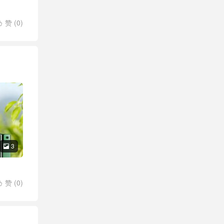
赞 (
0
)

者3号匠
3

赞 (
0
)

05
/
智