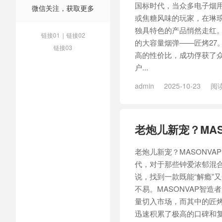
国标时代，当众多电子烟
微信关注，获取更多
或焦糖风味的玩家，在琳
独具特色的产品悄然走红。
链接01
|
链接02
的大容量烟弹——匠烤27
链接03
高的性价比，成功俘获了众
户...
admin
2025-10-23
阅读
02
/
MASONVAP智造者3号
号匠烤02
/
智造者3号匠烤0
老炮儿新宠？MAS
老炮儿新宠？MASONVAP
代，对于那些钟爱浓郁混
说，找到一款既能“解瘾”
不易。MASONVAP智造
量切入市场，而其中的匠烤
迅速积累了极高的口碑和