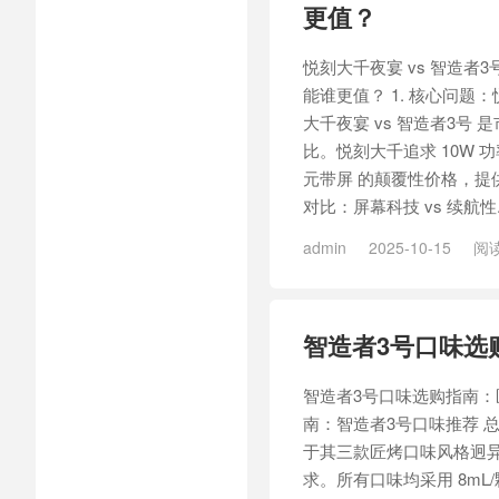
更值？
05
/
智造者3号匠烤27
/
铂岚
员烟杆
/
铂岚领航员酿清欢
悦刻大千夜宴 vs 智造者3
能谁更值？ 1. 核心问题
大千夜宴 vs 智造者3号 
比。悦刻大千追求 10W 功
元带屏 的颠覆性价格，提供
对比：屏幕科技 vs 续航性..
admin
2025-10-15
阅读
/
MASONVAP智造者3号匠烤
千
/
悦刻大千
/
悦刻大千Me
悦刻大千Mega甘泽山烤20
/
智造者3号口味选购
友溪烟12
/
悦刻大千溪烟12
泽
/
悦刻大千系列
/
悦刻大
05
/
智造者3号匠烤27
智造者3号口味选购指南：匠烤
南：智造者3号口味推荐 总
于其三款匠烤口味风格迥
求。所有口味均采用 8mL/