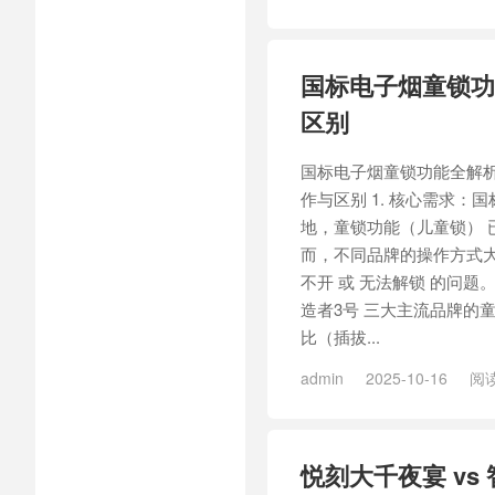
/
MASONVAP智造者3号匠烤
造者3号匠烤27
国标电子烟童锁功
区别
国标电子烟童锁功能全解
作与区别 1. 核心需求：
地，童锁功能（儿童锁） 
而，不同品牌的操作方式大
不开 或 无法解锁 的问
造者3号 三大主流品牌的童
比（插拔...
admin
2025-10-16
阅读
/
MASONVAP智造者3号匠烤
千
/
悦刻大千
/
悦刻大千Me
悦刻大千Mega甘泽山烤20
/
悦刻大千夜宴 vs
友溪烟12
/
悦刻大千溪烟12
泽
/
悦刻大千系列
/
悦刻大