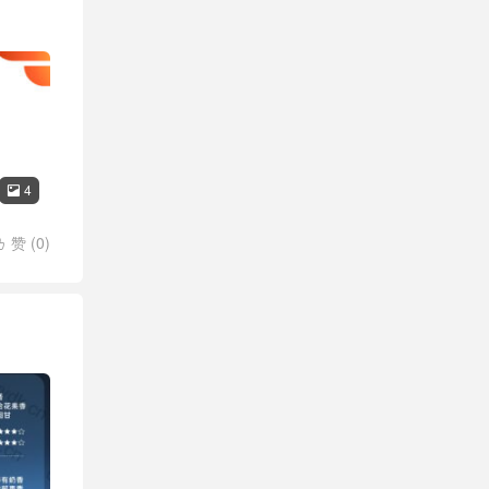
岚领航
4

赞 (
0
)

X悦刻大
a甘泽
/
大千清
刻大千甘
3号匠烤