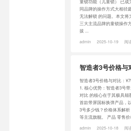
童锁功能（儿童锁） 已成
同品牌的操作方式大相径庭
无法解锁 的问题。本文将
三大主流品牌的童锁操作方
拔 ...
admin
2025-10-19
阅读
烟具
/
RELX悦刻大千
/
悦刻
智造者3号价格与对
智造者3号价格与对比：¥7
1. 核心优势：智造者3号
对比 的核心在于其极具颠
首款带屏国标换弹产品，以低
3号多少钱？价格体系解析
等主流旗舰。 产品 零售价
admin
2025-10-18
阅读