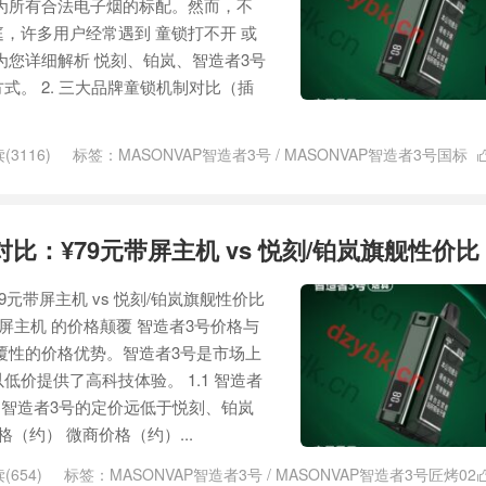
为所有合法电子烟的标配。然而，不
，许多用户经常遇到 童锁打不开 或
为您详细解析 悦刻、铂岚、智造者3号
式。 2. 三大品牌童锁机制对比（插
(3116)
标签：
MASONVAP智造者3号
/
MASONVAP智造者3号国标
大千
/
铂岚领航员
/
领航员
比：¥79元带屏主机 vs 悦刻/铂岚旗舰性价比
9元带屏主机 vs 悦刻/铂岚旗舰性价比
带屏主机 的价格颠覆 智造者3号价格与
覆性的价格优势。智造者3号是市场上
价提供了高科技体验。 1.1 智造者
 智造者3号的定价远低于悦刻、铂岚
格（约） 微商价格（约）...
(654)
标签：
MASONVAP智造者3号
/
MASONVAP智造者3号匠烤02