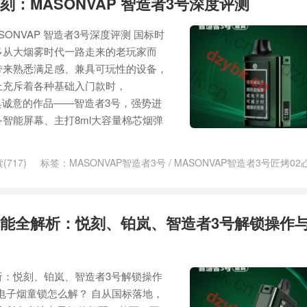
：MASONVAP 智造者3号深度评测
ONVAP 智造者3号深度评测 国标时
多从大烟雾时代一路走来的老玩家而
带来熟悉满足感、兼具可玩性的设备，
上充斥着各种基础入门款时，
颇具诚意的作品——智造者3号，强势进
智能屏幕、主打8ml大容量棉芯烟弹
(717)
标签：
MASONVAP智造者3号
/
MASONVAP智造者3号匠烤02
05
/
MASONVAP智造者3号国标烟具
/
智造者3号匠烤02
/
智造者3号匠烤
能全解析：悦刻、铂岚、智造者3号解锁操作
析：悦刻、铂岚、智造者3号解锁操作
标电子烟童锁怎么解？ 自从国标落地，