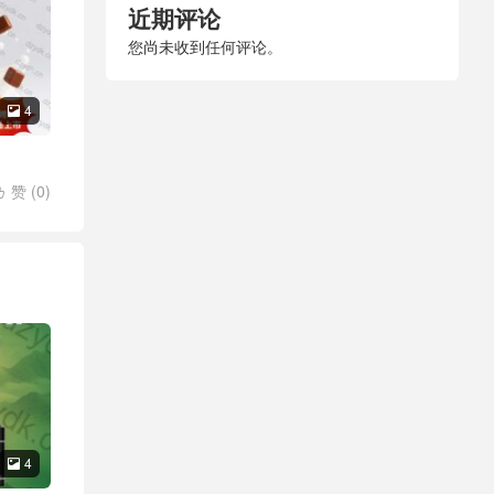
近期评论
您尚未收到任何评论。
4

赞 (
0
)

造者3
4
