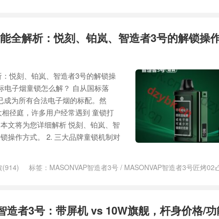
05
/
MASONVAP智造者3号国标烟具
/
智造者3号匠烤02
/
智造者3号匠烤
能全解析：悦刻、铂岚、智造者3号的解锁操
析：悦刻、铂岚、智造者3号的解锁操
国标电子烟童锁怎么解？ 自从国标落
已成为所有合法电子烟的标配。然
相径庭，许多用户经常遇到 童锁打
题。本文将为您详细解析 悦刻、铂岚、智
锁操作方式。 2. 三大品牌童锁机制对
(914)
标签：
MASONVAP智造者3号
/
MASONVAP智造者3号匠烤02
05
/
MASONVAP智造者3号国标烟具
/
MASONVAP智造者匠烤27
/
REL
ga悠岚
/
悦刻大千Mega春鸣
/
悦刻大千Mega春鸣山烤84
/
悦刻大千Meg
悦刻大千夜宴
/
悦刻大千山烤20
/
悦刻大千山烤84
/
悦刻大千清友
/
悦刻
 智造者3号：带屏机 vs 10W旗舰，杆身价格/
/
悦刻大千溪烟38
/
悦刻大千瀑烟77
/
悦刻大千烟弹
/
悦刻大千烟杆
/
悦
千绿忆
/
悦刻大千金波
/
悦刻大千金波山烤63
/
智造者3号匠烤02
/
智造者