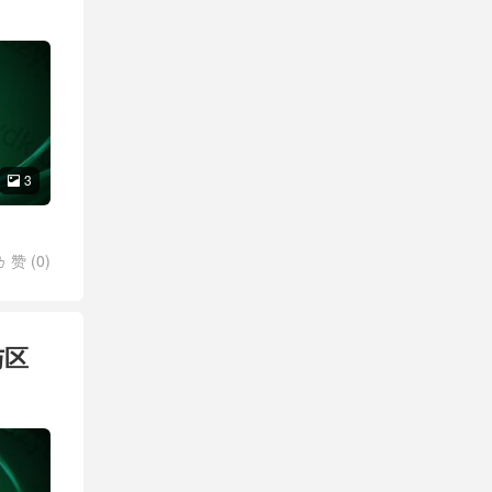
3

赞 (
0
)

05
/
智
与区