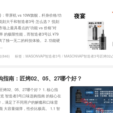
领航员
/
铂岚领航员峨眉峰
/
铂岚领航员春武里
/
铂岚领航员楚江云
/
铂
/
铂岚领航员风霁月
/
领航员
号：带屏机 vs 10W旗舰，杆身价格/功
：悦刻大千和智造者3号 怎么选？ 悦刻
是市场上最具看点的“功能 vs 价格”对
率 的极限性能，而智造者3号以 ¥79
了独一无二的科技体验。 2. 功能硬
.
(846)
标签：
MASONVAP智造者3号
/
MASONVAP智造者3号匠烤02
05
/
MASONVAP智造者3号国标烟具
/
MASONVAP智造者匠烤27
/
REL
ga悠岚
/
悦刻大千Mega春鸣
/
悦刻大千Mega春鸣山烤84
/
悦刻大千Meg
悦刻大千夜宴
/
悦刻大千山烤20
/
悦刻大千山烤84
/
悦刻大千清友
/
悦刻
指南：匠烤02、05、27哪个好？
/
悦刻大千溪烟38
/
悦刻大千瀑烟77
/
悦刻大千烟弹
/
悦刻大千烟杆
/
悦
千绿忆
/
悦刻大千金波
/
悦刻大千金波山烤63
/
智造者3号匠烤02
/
智造者
02、05、27哪个好？ 1. 核心指
览 智造者3号口味选购指南 的核心在
异，满足了不同用户的解瘾和口味需
颗 大容量烟弹，性价比极高。 1.1 智