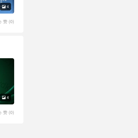
4

赞 (
0
)

者3号匠
4

赞 (
0
)

者3号匠