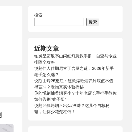
搜索
搜索
近期文章
铂岚星迈敬亭山闪红灯急救手册：自查与专业
排障全攻略
悦刻佳人佳期尼古丁含量之谜：2026年新手
老手怎么选？
悦刻山烤25忘江：这款爆款烟弹到底值不值
得盲冲？老炮真实体验揭秘
你的悦刻抽着烟雾小？十年老店长手把手教你
如何告别“蚊子烟”！
悦刻经典烤烟不出烟/没味？这几个自救秘
籍，让你少花冤枉钱！
测