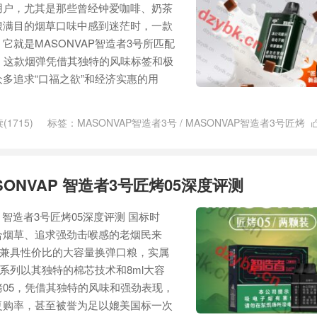
用户，尤其是那些曾经钟爱咖啡、奶茶
琅满目的烟草口味中感到迷茫时，一款
它就是MASONVAP智造者3号所匹配
。这款烟弹凭借其独特的风味标签和极
多追求“口福之欲”和经济实惠的用
(1715)
标签：
MASONVAP智造者3号
/
MASONVAP智造者3号匠烤
匠烤05
/
MASONVAP智造者3号国标烟具
/
MASONVAP智造者匠烤27
/
智
5
/
智造者3号匠烤27
ONVAP 智造者3号匠烤05深度评测
 智造者3号匠烤05深度评测 国标时
合烟草、追求强劲击喉感的老烟民来
又兼具性价比的大容量换弹口粮，实属
者系列以其独特的棉芯技术和8ml大容
05，凭借其独特的风味和强劲表现，
复购率，甚至被誉为足以媲美国标一次