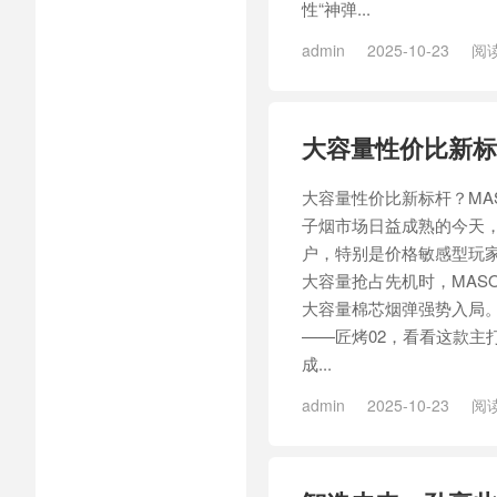
性“神弹...
admin
2025-10-23
阅读
/
MASONVAP智造者3号匠烤
烤02
/
智造者3号匠烤05
/
智
大容量性价比新标杆
大容量性价比新标杆？MASO
子烟市场日益成熟的今天
户，特别是价格敏感型玩
大容量抢占先机时，MASO
大容量棉芯烟弹强势入局
——匠烤02，看看这款主
成...
admin
2025-10-23
阅读
/
MASONVAP智造者3号匠烤
造者3号匠烤27