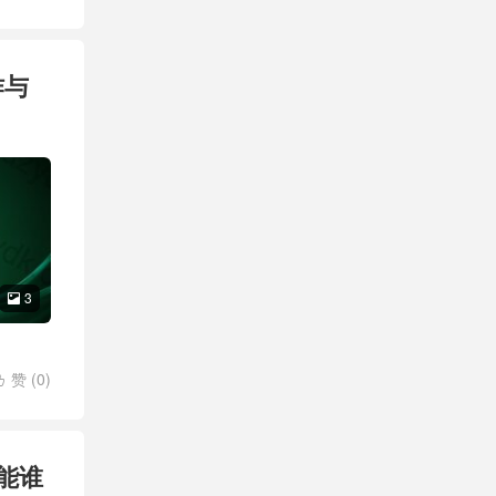
05
/
智
作与
3

赞 (
0
)

X悦刻大
a甘泽
/
大千清
功能谁
刻大千甘
3号匠烤