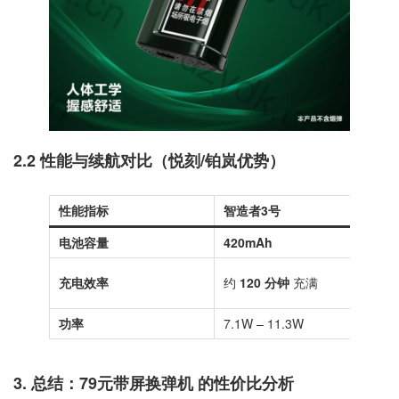
2.2 性能与续航对比（悦刻/铂岚优势）
性能指标
智造者3号
电池容量
420mAh
8
充电效率
约
120 分钟
充满
6
功率
7.1W – 11.3W
9
3. 总结：
79元带屏换弹机
的性价比分析