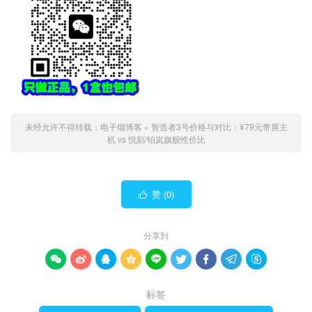
未经允许不得转载：
电子烟博客
»
智造者3号价格与对比：¥79元带屏主
机 vs 悦刻/铂岚旗舰性价比
赞 (
0
)

分享到









标签