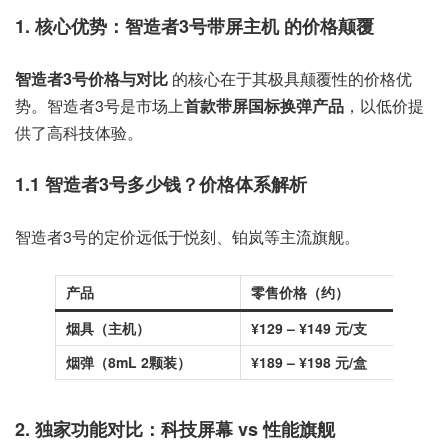
1. 核心优势：
智造者3号带屏主机
的价格颠覆
智造者3号价格与对比
的核心在于其极具颠覆性的价格优
势。智造者3号是市场上
首款带屏国标换弹产品
，以低价提
供了高科技体验。
1.1
智造者3号多少钱
？价格体系解析
智造者3号的定价远低于悦刻、铂岚等主流旗舰。
产品
零售价格（约）
烟具（主机）
¥129 – ¥149 元/支
¥
烟弹（8mL 2颗装）
¥189 – ¥198 元/盒
¥
2. 独家功能对比：科技屏幕 vs 性能旗舰