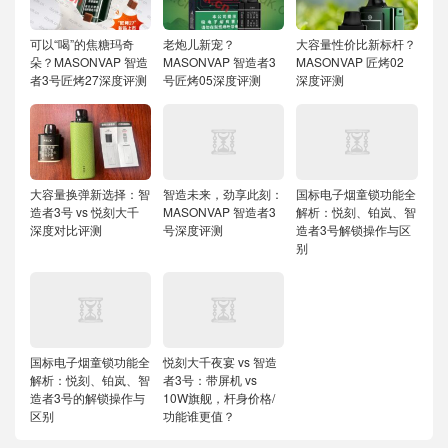
可以“喝”的焦糖玛奇
老炮儿新宠？
大容量性价比新标杆？
朵？MASONVAP 智造
MASONVAP 智造者3
MASONVAP 匠烤02
者3号匠烤27深度评测
号匠烤05深度评测
深度评测
大容量换弹新选择：智
智造未来，劲享此刻：
国标电子烟童锁功能全
造者3号 vs 悦刻大千
MASONVAP 智造者3
解析：悦刻、铂岚、智
深度对比评测
号深度评测
造者3号解锁操作与区
别
国标电子烟童锁功能全
悦刻大千夜宴 vs 智造
解析：悦刻、铂岚、智
者3号：带屏机 vs
造者3号的解锁操作与
10W旗舰，杆身价格/
区别
功能谁更值？