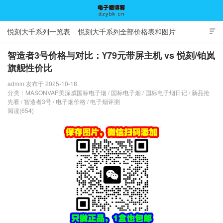
悦刻大千系列一览表
悦刻大千系列全部价格表和图片

智造者3号价格与对比：¥79元带屏主机 vs 悦刻/铂岚
旗舰性价比
电子烟博客
admin 发布于 2025-10-18
分类：
MASONVAP美深威国标电子烟
/
国标电子烟
/
国标电子烟日记
/
新品抢
先看
/
智造者3号
/
电子烟价格
/
电子烟评测
阅读(654)