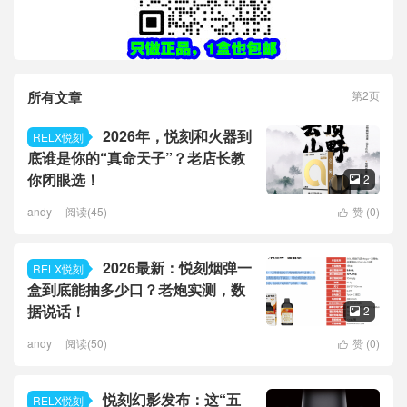
所有文章
第2页
2026年，悦刻和火器到
RELX悦刻
底谁是你的“真命天子”？老店长教
你闭眼选！
2

andy
阅读(45)
赞 (
0
)

2026最新：悦刻烟弹一
RELX悦刻
盒到底能抽多少口？老炮实测，数
据说话！
2

andy
阅读(50)
赞 (
0
)

悦刻幻影发布：这“五
RELX悦刻