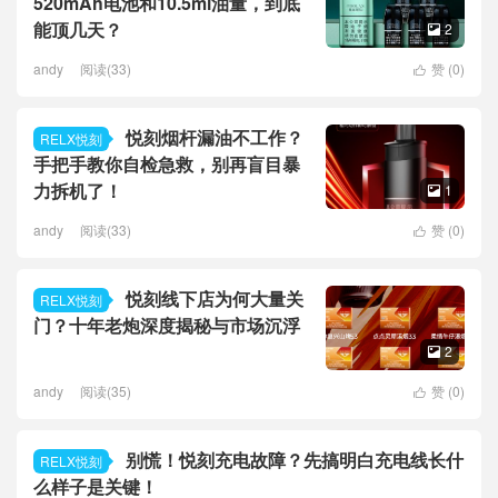
520mAh电池和10.5ml油量，到底
能顶几天？
2

andy
阅读(33)
赞 (
0
)

悦刻烟杆漏油不工作？
RELX悦刻
手把手教你自检急救，别再盲目暴
力拆机了！
1

andy
阅读(33)
赞 (
0
)

悦刻线下店为何大量关
RELX悦刻
门？十年老炮深度揭秘与市场沉浮
2

andy
阅读(35)
赞 (
0
)

别慌！悦刻充电故障？先搞明白充电线长什
RELX悦刻
么样子是关键！