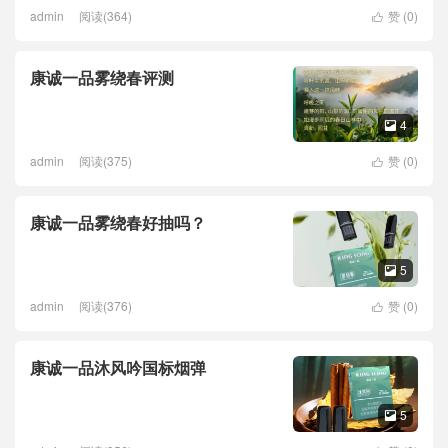
admin
阅读(364)
赞 (
0
)

康诚一品雾绕春评测
4

admin
阅读(375)
赞 (
0
)

康诚一品雾绕春好抽吗？
5

admin
阅读(376)
赞 (
0
)

康诚一品沐风吟国标烟弹
5
