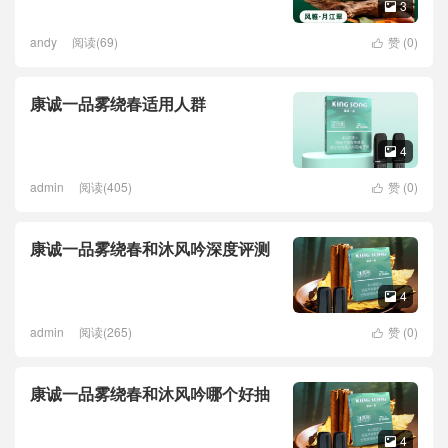
3

andy
阅读(69)
赞 (
0
)

康诚一品雾绕春适用人群
4

admin
阅读(405)
赞 (
0
)

康诚一品雾绕春和沐风吟深度评测
4

admin
阅读(265)
赞 (
0
)

康诚一品雾绕春和沐风吟哪个好抽
4
