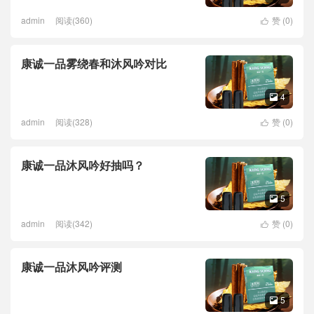
admin
阅读(360)
赞 (
0
)

康诚一品雾绕春和沐风吟对比
4

admin
阅读(328)
赞 (
0
)

康诚一品沐风吟好抽吗？
5

admin
阅读(342)
赞 (
0
)

康诚一品沐风吟评测
5
