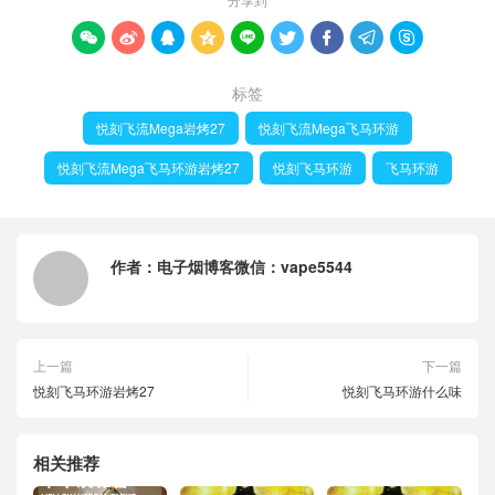









标签
悦刻飞流Mega岩烤27
悦刻飞流Mega飞马环游
悦刻飞流Mega飞马环游岩烤27
悦刻飞马环游
飞马环游
作者：
电子烟博客微信：vape5544
上一篇
下一篇
悦刻飞马环游岩烤27
悦刻飞马环游什么味
相关推荐