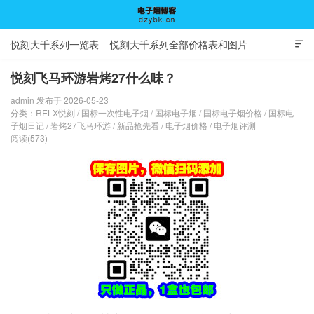
悦刻大千系列一览表
悦刻大千系列全部价格表和图片

悦刻飞马环游岩烤27什么味？
admin 发布于 2026-05-23
电子烟博客
分类：
RELX悦刻
/
国标一次性电子烟
/
国标电子烟
/
国标电子烟价格
/
国标电
子烟日记
/
岩烤27飞马环游
/
新品抢先看
/
电子烟价格
/
电子烟评测
阅读(573)