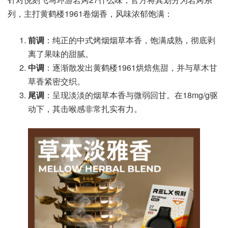
列，主打黄鹤楼1961卷烟香，风味浓郁饱满：
前调
：纯正的中式烤烟烟草本香，饱满成熟，彻底剥
离了果味的甜腻。
中调
：逐渐散发出黄鹤楼1961烘焙焦甜，并与草木甘
草香紧密交织。
尾调
：呈现淡淡的烟草本香与微弱回甘。在18mg/g驱
动下，其击喉感非常扎实有力。