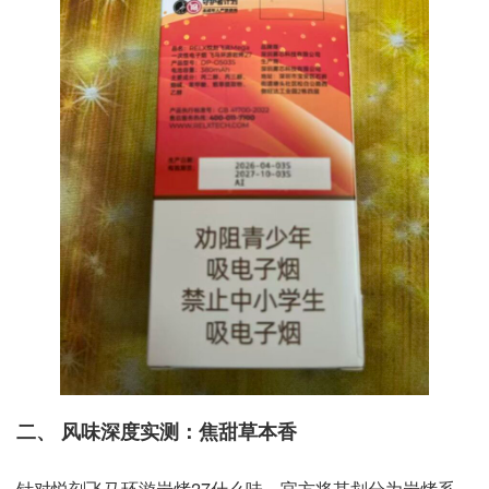
二、 风味深度实测：焦甜草本香
针对悦刻飞马环游岩烤27什么味，官方将其划分为岩烤系