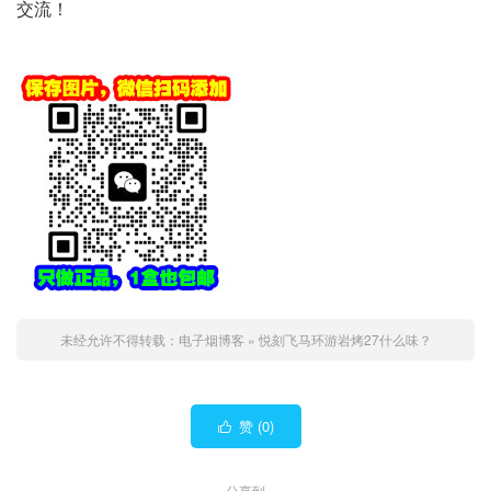
交流！
未经允许不得转载：
电子烟博客
»
悦刻飞马环游岩烤27什么味？
赞 (
0
)

分享到