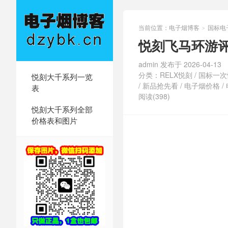
当前位置：
电子烟博客
国标电
>
悦刻飞马环游
admin 发布于 2026-04-13
分类：
RELX悦刻
/
国标一次
悦刻大千系列一览
/
新品抢先看
/
电子烟价格
/
表
阅读(398)
悦刻大千系列全部
价格表和图片