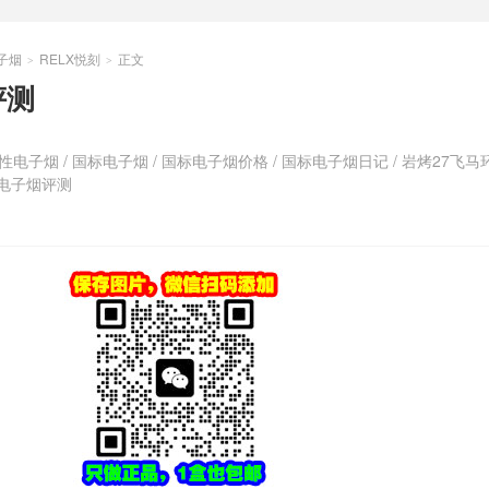
子烟
RELX悦刻
正文
>
>
评测
性电子烟
/
国标电子烟
/
国标电子烟价格
/
国标电子烟日记
/
岩烤27飞马
电子烟评测