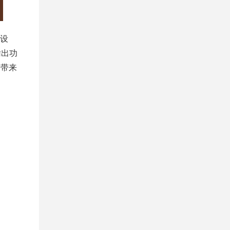
设
输出功
，带来