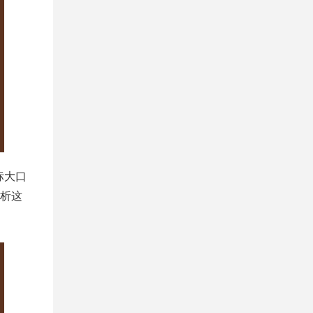
标大口
析这