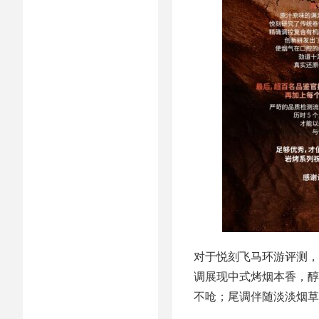
对于悦刻飞马环游评测，
调展现中式烤烟本香，醇
不呛；尾调伴随淡淡烟草