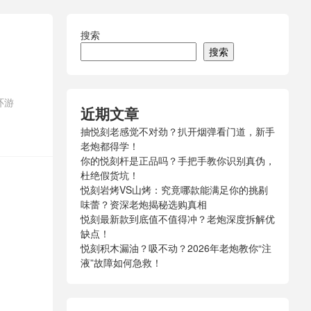
搜索
搜索
环游
近期文章
抽悦刻老感觉不对劲？扒开烟弹看门道，新手
老炮都得学！
你的悦刻杆是正品吗？手把手教你识别真伪，
杜绝假货坑！
悦刻岩烤VS山烤：究竟哪款能满足你的挑剔
味蕾？资深老炮揭秘选购真相
悦刻最新款到底值不值得冲？老炮深度拆解优
缺点！
悦刻积木漏油？吸不动？2026年老炮教你“注
液”故障如何急救！