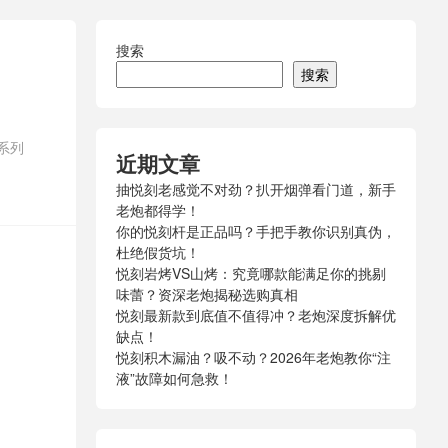
搜索
搜索
系列
近期文章
抽悦刻老感觉不对劲？扒开烟弹看门道，新手
老炮都得学！
你的悦刻杆是正品吗？手把手教你识别真伪，
杜绝假货坑！
悦刻岩烤VS山烤：究竟哪款能满足你的挑剔
味蕾？资深老炮揭秘选购真相
悦刻最新款到底值不值得冲？老炮深度拆解优
缺点！
悦刻积木漏油？吸不动？2026年老炮教你“注
液”故障如何急救！