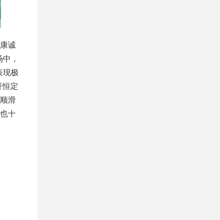
康诚
场中，
表现极
杆恒定
顺滑
也十