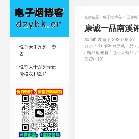
当前位置：
电子烟博客
国标电
>
康诚一品南溪
admin 发布于 2026-02-27
分类：
KingSong康诚一品
/
悦刻大千系列一览
/
新品抢先看
/
电子烟价格
/
表
阅读(410)
悦刻大千系列全部
价格表和图片