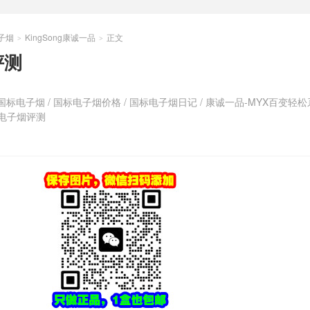
子烟
KingSong康诚一品
正文
>
>
评测
国标电子烟
/
国标电子烟价格
/
国标电子烟日记
/
康诚一品-MYX百变轻松
电子烟评测