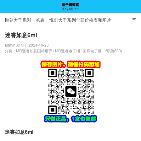
悦刻大千系列一览表
悦刻大千系列全部价格表和图片

迷睿如意6ml
admin 发布于 2024-10-23
电子烟博客
分类：
MR迷睿如意国标烟弹
/
MR迷睿电子烟
/
国标电子烟
阅读(880)
迷睿如意6ml