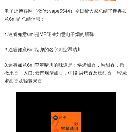
电子烟博客网（微信: vape5544）今日帮大家总结了迷睿如
意6ml的总结信息：
1.迷睿如意6ml是MR迷睿如意电子烟的烟弹
2.迷睿如意6ml烟弹的名字叫空翠晴川
3.迷睿如意6ml空翠晴川的味道是：烘烤甜香，蜜甜香，微
微果香。入口: 云南烟清甜香，中段:烘烤香及焦甜香，尾调:
蜜甜香及轻微果香