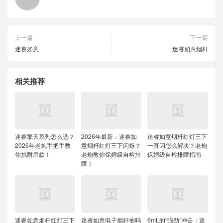
上一篇
下一篇
迷睿如意
迷睿如意烟杆
相关推荐
迷睿擎天系列怎么选？
2026年最新：迷睿如
迷睿如意烟杆红灯三下
2026年老炮手把手教
意烟杆红灯三下闪烁？
一直闪怎么解决？老炮
你挑耐用款！
老炮教你保姆级自检排
保姆级自检排障指南
障！
迷睿如意烟杆红灯三下
迷睿如意电子烟好抽吗
6mL的“强劲”冲击：迷