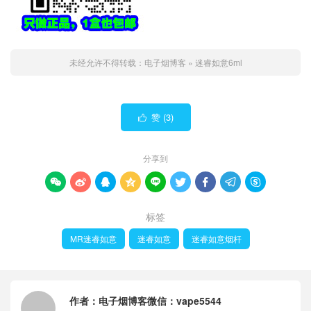
未经允许不得转载：
电子烟博客
»
迷睿如意6ml
赞 (
3
)

分享到









标签
MR迷睿如意
迷睿如意
迷睿如意烟杆
作者：
电子烟博客微信：vape5544