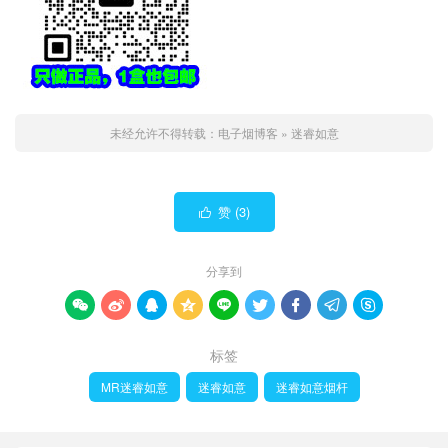
未经允许不得转载：
电子烟博客
»
迷睿如意
赞 (
3
)

分享到









标签
MR迷睿如意
迷睿如意
迷睿如意烟杆