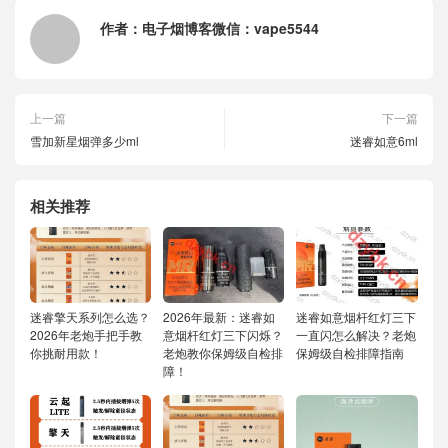
作者：
电子烟博客微信：vape5544
上一篇
下一篇
雪加新星烟弹多少ml
迷睿如意6ml
相关推荐
迷睿擎天系列怎么选？
2026年最新：迷睿如
迷睿如意烟杆红灯三下
2026年老炮手把手教
意烟杆红灯三下闪烁？
一直闪怎么解决？老炮
你挑耐用款！
老炮教你保姆级自检排
保姆级自检排障指南
障！