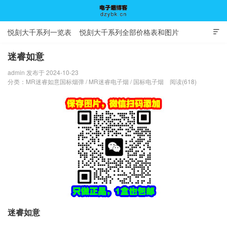
悦刻大千系列一览表
悦刻大千系列全部价格表和图片

迷睿如意
admin 发布于 2024-10-23
电子烟博客
分类：
MR迷睿如意国标烟弹
/
MR迷睿电子烟
/
国标电子烟
阅读(618)
迷睿如意