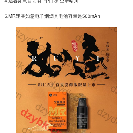
4.迷睿如意目前有1个口味:空翠晴川
5.MR迷睿如意电子烟烟具电池容量是500mAh