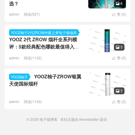
选？
6

admin
阅读(557)
赞 (
0
)

YOOZ柚子2代ZROW仲夏之梦电子烟烟具
YOOZ 2代 ZROW 烟杆全系列横
评：5款经典配色哪款最值得入
5

手？
admin
阅读(1132)
赞 (
0
)

YOOZ柚子ZROW银翼
YOOZ柚子
天使国标烟杆
5

admin
阅读(1103)
赞 (
2
)

© 2026
电子烟博客
本站主题由
themebetter
提供