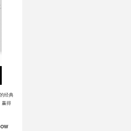
性的经典
，赢得
ROW