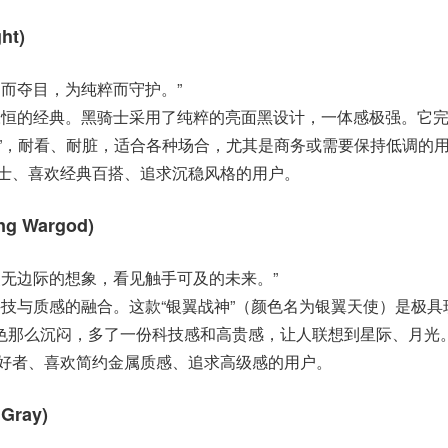
ht)
邃而夺目，为纯粹而守护。”
恒的经典。黑骑士采用了纯粹的亮面黑设计，一体感极强。它
感”，耐看、耐脏，适合各种场合，尤其是商务或需要保持低调的
士、喜欢经典百搭、追求沉稳风格的用户。
ng Wargod)
漫无边际的想象，看见触手可及的未来。”
技与质感的融合。这款“银翼战神”（颜色名为银翼天使）是极具
色那么沉闷，多了一份科技感和高贵感，让人联想到星际、月光
好者、喜欢简约金属质感、追求高级感的用户。
 Gray)