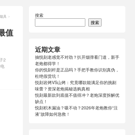
搜索
烟烟具
>
搜索
款最值
近期文章
抽悦刻老感觉不对劲？扒开烟弹看门道，新手
子2
老炮都得学！
士电
你的悦刻杆是正品吗？手把手教你识别真伪，
杜绝假货坑！
悦刻岩烤VS山烤：究竟哪款能满足你的挑剔
味蕾？资深老炮揭秘选购真相
悦刻最新款到底值不值得冲？老炮深度拆解优
缺点！
悦刻积木漏油？吸不动？2026年老炮教你“注
液”故障如何急救！