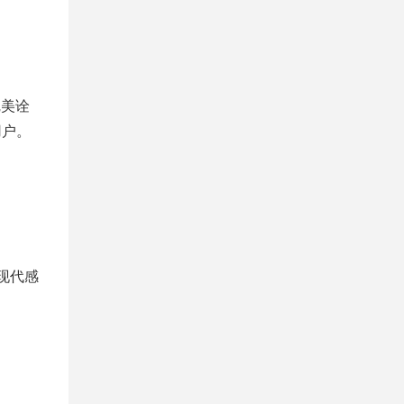
完美诠
用户。
现代感
。