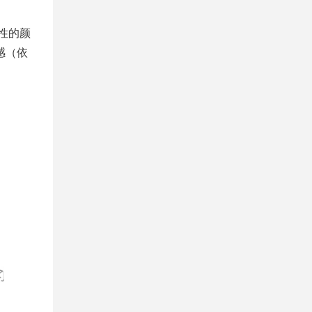
性的颜
感（依