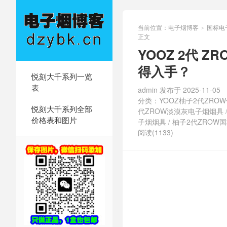
当前位置：
电子烟博客
国标电
>
正文
YOOZ 2代 
得入手？
悦刻大千系列一览
表
admin 发布于 2025-11-05
分类：
YOOZ柚子2代ZR
悦刻大千系列全部
代ZROW淡漠灰电子烟烟具
价格表和图片
子烟烟具
/
柚子2代ZROW
阅读(1133)