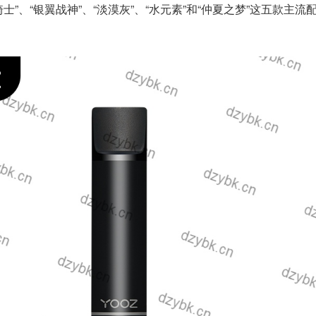
骑士”、“银翼战神”、“淡漠灰”、“水元素”和“仲夏之梦”这五款主流