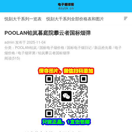
悦刻大千系列一览表
悦刻大千系列全部价格表和图片

POOLAN铂岚暮庭院攀云者国标烟弹
admin 发布于 2025-11-04
电子烟博客
分类：
POOLAN铂岚
/
国标电子烟价格
/
国标电子烟日记
/
新品抢先看
/
电子
烟价格
/
电子烟评测
/
铂岚攀云者国标烟弹
阅读(515)