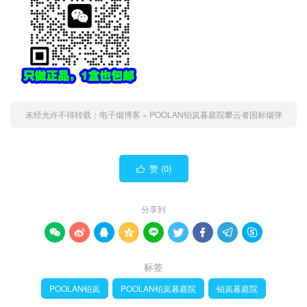
未经允许不得转载：
电子烟博客
»
POOLAN铂岚暮庭院攀云者国标烟弹
赞 (
0
)

分享到









标签
POOLAN铂岚
POOLAN铂岚暮庭院
铂岚暮庭院