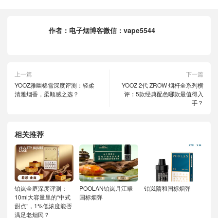
作者：
电子烟博客微信：vape5544
上一篇
下一篇
YOOZ雅幽棉雪深度评测：轻柔
YOOZ 2代 ZROW 烟杆全系列横
清雅烟香，柔顺感之选？
评：5款经典配色哪款最值得入
手？
相关推荐
铂岚金庭深度评测：
POOLAN铂岚月江翠
铂岚隋和国标烟弹
10ml大容量里的“中式
国标烟弹
甜点”，1%低浓度能否
满足老烟民？