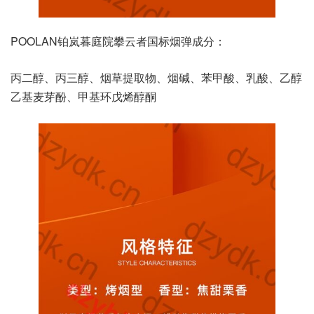
POOLAN铂岚暮庭院攀云者国标烟弹成分：
丙二醇、丙三醇、烟草提取物、烟碱、苯甲酸、乳酸、乙醇
乙基麦芽酚、甲基环戊烯醇酮