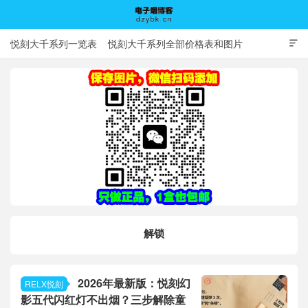
悦刻大千系列一览表
悦刻大千系列全部价格表和图片

电子烟博客
解锁
2026年最新版：悦刻幻
RELX悦刻
影五代闪红灯不出烟？三步解除童