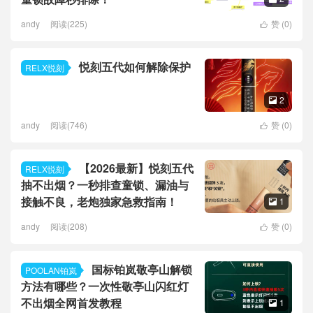
andy
阅读(225)
赞 (
0
)

悦刻五代如何解除保护
RELX悦刻
2

andy
阅读(746)
赞 (
0
)

【2026最新】悦刻五代
RELX悦刻
抽不出烟？一秒排查童锁、漏油与
接触不良，老炮独家急救指南！
1

andy
阅读(208)
赞 (
0
)

国标铂岚敬亭山解锁
POOLAN铂岚
方法有哪些？一次性敬亭山闪红灯
不出烟全网首发教程
1
