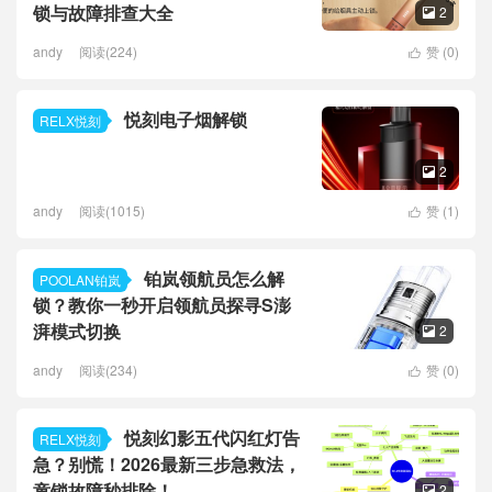
锁与故障排查大全
2

andy
阅读(224)
赞 (
0
)

悦刻电子烟解锁
RELX悦刻
2

andy
阅读(1015)
赞 (
1
)

铂岚领航员怎么解
POOLAN铂岚
锁？教你一秒开启领航员探寻S澎
湃模式切换
2

andy
阅读(234)
赞 (
0
)

悦刻幻影五代闪红灯告
RELX悦刻
急？别慌！2026最新三步急救法，
童锁故障秒排除！
2
