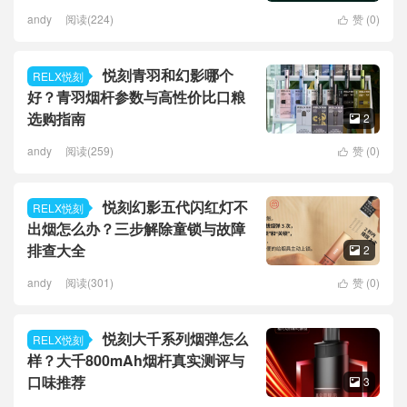
andy
阅读(224)
赞 (
0
)

悦刻青羽和幻影哪个
RELX悦刻
好？青羽烟杆参数与高性价比口粮
选购指南
2

andy
阅读(259)
赞 (
0
)

悦刻幻影五代闪红灯不
RELX悦刻
出烟怎么办？三步解除童锁与故障
排查大全
2

andy
阅读(301)
赞 (
0
)

悦刻大千系列烟弹怎么
RELX悦刻
样？大千800mAh烟杆真实测评与
口味推荐
3
