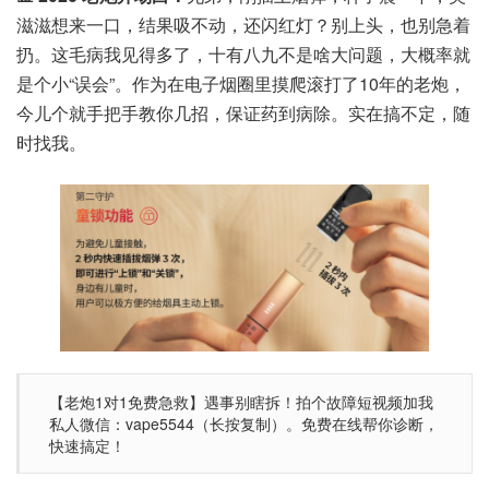
滋滋想来一口，结果吸不动，还闪红灯？别上头，也别急着
扔。这毛病我见得多了，十有八九不是啥大问题，大概率就
是个小“误会”。作为在电子烟圈里摸爬滚打了10年的老炮，
今儿个就手把手教你几招，保证药到病除。实在搞不定，随
时找我。
【老炮1对1免费急救】遇事别瞎拆！拍个故障短视频加我
私人微信：vape5544（长按复制）。免费在线帮你诊断，
快速搞定！