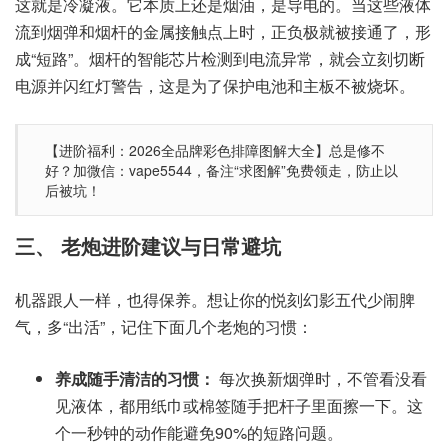
这就是冷凝液。它本质上还是烟油，是导电的。当这些液体
流到烟弹和烟杆的金属接触点上时，正负极就被接通了，形
成“短路”。烟杆的智能芯片检测到电流异常，就会立刻切断
电源并闪红灯警告，这是为了保护电池和主板不被烧坏。
【进阶福利：2026全品牌彩色排障图解大全】总是修不
好？加微信：vape5544，备注“求图解”免费领走，防止以
后被坑！
三、 老炮进阶建议与日常避坑
机器跟人一样，也得保养。想让你的悦刻幻影五代少闹脾
气，多“出活”，记住下面几个老炮的习惯：
养成随手清洁的习惯：
每次换新烟弹时，不管看没看
见液体，都用纸巾或棉签随手把杆子里面擦一下。这
个一秒钟的动作能避免90%的短路问题。