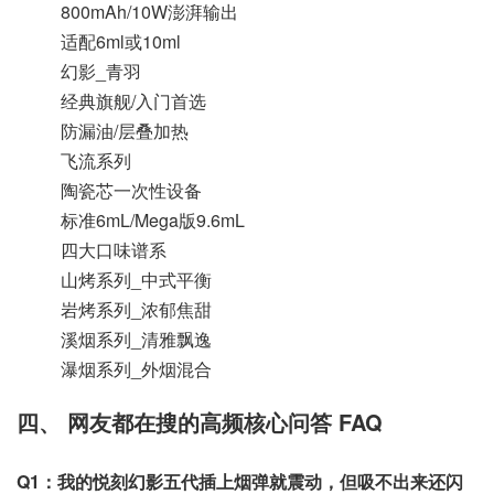
800mAh/10W澎湃输出
适配6ml或10ml
幻影_青羽
经典旗舰/入门首选
防漏油/层叠加热
飞流系列
陶瓷芯一次性设备
标准6mL/Mega版9.6mL
四大口味谱系
山烤系列_中式平衡
岩烤系列_浓郁焦甜
溪烟系列_清雅飘逸
瀑烟系列_外烟混合
四、 网友都在搜的高频核心问答 FAQ
Q1：我的悦刻幻影五代插上烟弹就震动，但吸不出来还闪