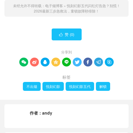
未经允许不得转载：
电子烟博客
»
悦刻幻影五代闪红灯告急？别慌！
2026最新三步急救法，童锁故障秒排除！
赞 (
0
)

分享到









标签
不出烟
悦刻幻影
悦刻幻影五代
解锁
作者：
andy