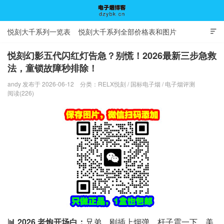
悦刻大千系列一览表
悦刻大千系列全部价格表和图片

悦刻幻影五代闪红灯告急？别慌！2026最新三步急救
法，童锁故障秒排除！
电子烟博客
andy 发布于 2026-06-12
分类：
RELX悦刻
/
国标电子烟
/
电子烟评测
阅读(226)
📊 2026 老炮开场白：
兄弟，刚插上烟弹，杆子震一下，美