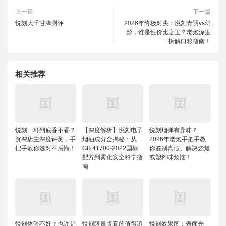
上一篇
下一篇
悦刻大千甘泽测评
2026年终极对决：悦刻青羽vs幻
影，谁是性价比之王？老炮深度
拆解口粮指南！
相关推荐
悦刻一杆到底香不香？
【深度解析】悦刻电子
悦刻烟弹有异味？
资深店主深度评测，手
烟油成分全揭秘：从
2026年老炮手把手教
把手教你选对不后悔！
GB 41700-2022国标
你鉴别真假、解决烧焦
配方到雾化安全科学指
或塑料味烦恼！
南
悦刻体验不好？也许是
悦刻限量版真的值得追
悦刻效果图：表面光