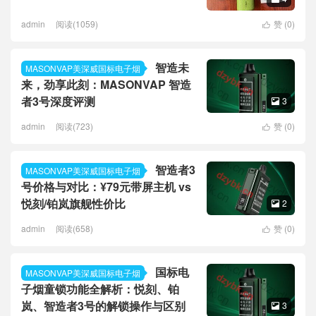
admin
阅读(1059)
赞 (
0
)

智造未
MASONVAP美深威国标电子烟
来，劲享此刻：MASONVAP 智造
者3号深度评测
3

admin
阅读(723)
赞 (
0
)

智造者3
MASONVAP美深威国标电子烟
号价格与对比：¥79元带屏主机 vs
悦刻/铂岚旗舰性价比
2

admin
阅读(658)
赞 (
0
)

国标电
MASONVAP美深威国标电子烟
子烟童锁功能全解析：悦刻、铂
岚、智造者3号的解锁操作与区别
3
