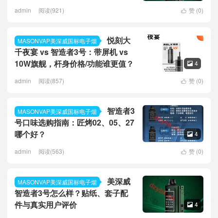
admin
阅读(921)
赞 (
0
)

悦刻大
MASONVAP美深威国标电子烟
千夜宴 vs 智造者3号：带屏机 vs
10W旗舰，杆身价格/功能谁更值？
4

admin
阅读(857)
赞 (
0
)

智造者3
MASONVAP美深威国标电子烟
号口味选购指南：匠烤02、05、27
哪个好？
4

admin
阅读(563)
赞 (
0
)

美深威
MASONVAP美深威国标电子烟
智造者3号怎么样？贴纸、套子配
件与真实用户评价
4
