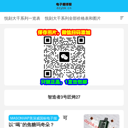
悦刻大千系列一览表
悦刻大千系列全部价格表和图片

电子烟博客
智造者3号匠烤27
可
MASONVAP美深威国标电子烟
以“喝”的焦糖玛奇朵？