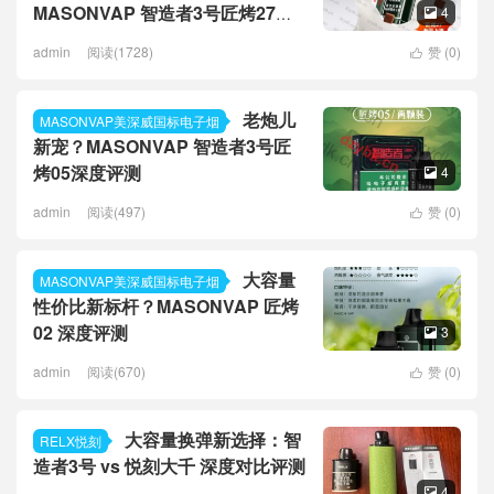
MASONVAP 智造者3号匠烤27深
4

度评测
admin
阅读(1728)
赞 (
0
)

老炮儿
MASONVAP美深威国标电子烟
新宠？MASONVAP 智造者3号匠
烤05深度评测
4

admin
阅读(497)
赞 (
0
)

大容量
MASONVAP美深威国标电子烟
性价比新标杆？MASONVAP 匠烤
02 深度评测
3

admin
阅读(670)
赞 (
0
)

大容量换弹新选择：智
RELX悦刻
造者3号 vs 悦刻大千 深度对比评测
4
