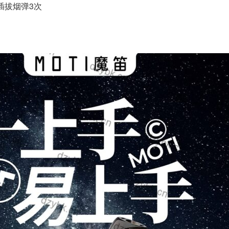
插拔烟弹3次