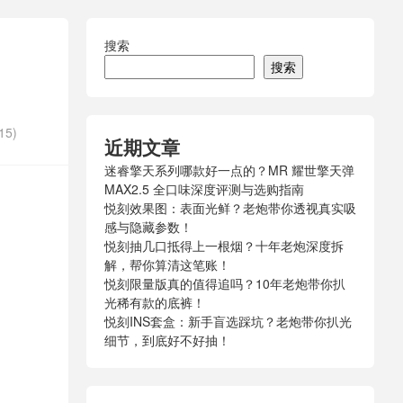
搜索
搜索
15)
近期文章
迷睿擎天系列哪款好一点的？MR 耀世擎天弹
MAX2.5 全口味深度评测与选购指南
悦刻效果图：表面光鲜？老炮带你透视真实吸
感与隐藏参数！
悦刻抽几口抵得上一根烟？十年老炮深度拆
解，帮你算清这笔账！
悦刻限量版真的值得追吗？10年老炮带你扒
光稀有款的底裤！
悦刻INS套盒：新手盲选踩坑？老炮带你扒光
细节，到底好不好抽！