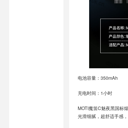
电池容量：350mAh
充电时间：1小时
MOTI魔笛C魅夜黑国
光滑细腻，超舒适手感，