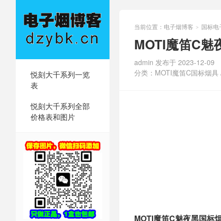
当前位置：
电子烟博客
国标电
>
MOTI魔笛C
admin 发布于 2023-12-09
分类：
MOTI魔笛C国标烟具
悦刻大千系列一览
表
悦刻大千系列全部
价格表和图片
MOTI魔笛C魅夜黑国标