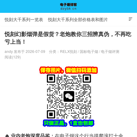
悦刻大千系列一览表
悦刻大千系列全部价格表和图片

悦刻幻影烟弹是假货？老炮教你三招辨真伪，不再吃
亏上当！
电子烟博客
andy 发布于 2026-07-09
分类：
RELX悦刻
/
国标电子烟
/
电子烟评测
阅读(129)
🔥 业内老炮深度品鉴：
在电子烟这个行当摸爬滚打十余