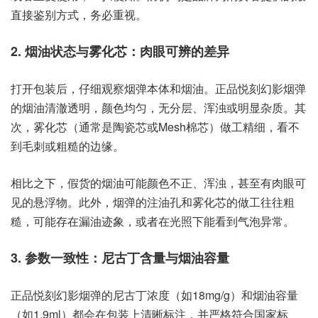
直接鉴别方式，务必重视。
2. 烟油状态与雾化芯：肉眼可辨的差异
打开包装后，仔细观察烟弹本体和烟油。正品悦刻幻影烟弹
的烟油清澈透明，颜色均匀，无分层、浑浊或明显杂质。其
次，雾化芯（通常是陶瓷芯或Mesh棉芯）做工精细，看不
到毛刺或粗糙的边缘。
相比之下，假货的烟油可能颜色不正、浑浊，甚至有肉眼可
见的悬浮物。此外，烟弹的注油孔和雾化芯的做工往往粗
糙，可能存在漏油迹象，或者在光照下能看到气泡异常。
3. 参数一致性：尼古丁含量与烟油容量
正品悦刻幻影烟弹的尼古丁浓度（如18mg/g）和烟油容量
（如1.9ml）都会在包装上清晰标注，并严格符合国家标