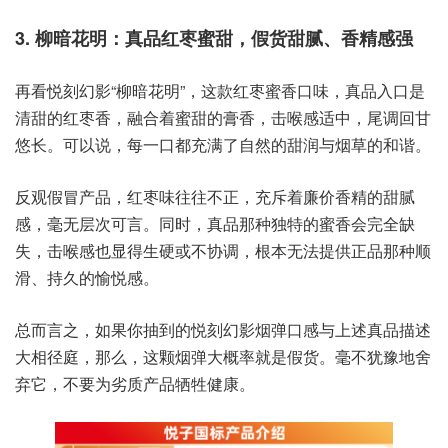
3. 柳暗花明：真品红枣蜜甜，假货甜腻、香精感强
再看悦刻幻影“柳暗花明”，这款红枣蜜香口味，真品入口是
清甜的红枣香，融合着蜜甜的膏香，击喉感适中，尾调回甘
悠长。可以说，每一口都充满了自然的甜润与烟草的和谐。
反观假冒产品，红枣味往往不正，充斥着廉价香精的甜腻
感，毫无层次可言。同时，真品那种独特的蜜香会完全缺
失，击喉感也显得生硬或不协调，根本无法提供正品那种顺
滑、持久的愉悦感。
总而言之，如果你抽到的悦刻幻影烟弹口感与上述真品描述
大相径庭，那么，这颗烟弹大概率就是假货。毫不犹豫地舍
弃它，不要为劣质产品牺牲健康。