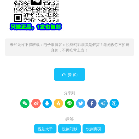
未经允许不得转载：
电子烟博客
»
悦刻幻影烟弹是假货？老炮教你三招辨
真伪，不再吃亏上当！
赞 (
0
)

分享到









标签
悦刻大千
悦刻幻影
悦刻青羽