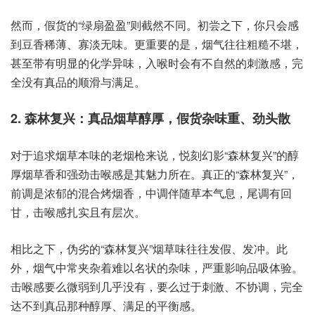
然而，假货的“绿扇盈盈”则截然不同。初尝之下，你只会感
到豆香稀薄、寡淡无味。更重要的是，烟气往往粗糙不堪，
甚至带有明显的化学异味，入喉时会有不自然的刺激感，完
全没有真品的顺滑与满足。
2. 森林复兴：真品烟草醇厚，假货杂味重、劲头散
对于追求烟草本味的老烟枪来说，悦刻幻影“森林复兴”的醇
厚烟草香和强劲击喉感是其魅力所在。真正的“森林复兴”，
前调是浓郁的混合烤烟香，中调伴随草本气息，尾调有回
甘，击喉感扎实且有层次。
相比之下，伪劣的“森林复兴”烟草味往往发假、发冲。此
外，烟气中常夹杂着难以名状的杂味，严重影响品吸体验。
击喉感要么微弱到几乎没有，要么过于刺激、不协调，完全
达不到真品那种醇厚、满足的平衡感。