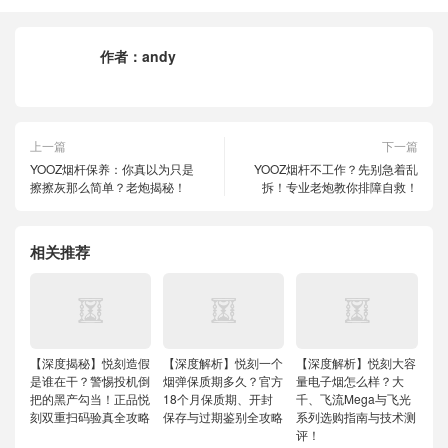
作者：
andy
上一篇
下一篇
YOOZ烟杆保养：你真以为只是
YOOZ烟杆不工作？先别急着乱
擦擦灰那么简单？老炮揭秘！
拆！专业老炮教你排障自救！
相关推荐
【深度揭秘】悦刻造假
【深度解析】悦刻一个
【深度解析】悦刻大容
是谁在干？警惕投机倒
烟弹保质期多久？官方
量电子烟怎么样？大
把的黑产勾当！正品悦
18个月保质期、开封
千、飞流Mega与飞光
刻双重扫码验真全攻略
保存与过期鉴别全攻略
系列选购指南与技术测
评！