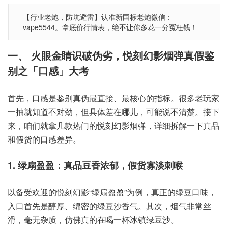
【行业老炮，防坑避雷】认准新国标老炮微信：
vape5544。拿底价行情表，绝不让你多花一分冤枉钱！
一、 火眼金睛识破伪劣，悦刻幻影烟弹真假鉴
别之「口感」大考
首先，口感是鉴别真伪最直接、最核心的指标。很多老玩家
一抽就知道不对劲，但具体差在哪儿，可能说不清楚。接下
来，咱们就拿几款热门的悦刻幻影烟弹，详细拆解一下真品
和假货的口感差异。
1. 绿扇盈盈：真品豆香浓郁，假货寡淡刺喉
以备受欢迎的悦刻幻影“绿扇盈盈”为例，真正的绿豆口味，
入口首先是醇厚、绵密的绿豆沙香气。其次，烟气非常丝
滑，毫无杂质，仿佛真的在喝一杯冰镇绿豆沙。