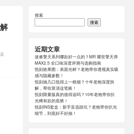
搜索
搜索
解
近期文章
R蓝
迷睿擎天系列哪款好一点的？MR 耀世擎天弹
MAX2.5 全口味深度评测与选购指南
悦刻效果图：表面光鲜？老炮带你透视真实吸
感与隐藏参数！
悦刻抽几口抵得上一根烟？十年老炮深度拆
解，帮你算清这笔账！
悦刻限量版真的值得追吗？10年老炮带你扒
光稀有款的底裤！
悦刻INS套盒：新手盲选踩坑？老炮带你扒光
细节，到底好不好抽！