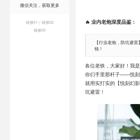
微信关注，获取更多
🔥 业内老炮深度品鉴：
链接01
|
链接02
链接03
【行业老炮，防坑避雷】
钱！
各位老铁，大家好！我是
你们手里那杆子——悦刻
就用实打实的【悦刻幻影
坑避雷！