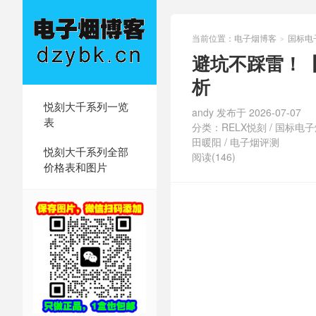
当前位置：
电子烟博客
国标电
>
避坑不踩雷！
析
悦刻大千系列一览
andy 发布于 2026-07-07
表
分类：
RELX悦刻
/
国标电子
田暖阳
/
电子烟评测
悦刻大千系列全部
阅读(146)
价格表和图片