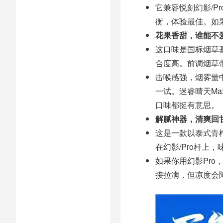
它兼容悦刻幻影/P
衡，体验最佳。如
花果香甜，谁能不
这口味是国标烟草
合度高。前调烟草
击喉感强，烟雾量
一试。迷睿晴天Ma
口味都挺有意思。
解腻神器，清爽回
这是一款以泰式青
在幻影/Pro杆上
如果你用幻影Pro
接拉满，但凉度会