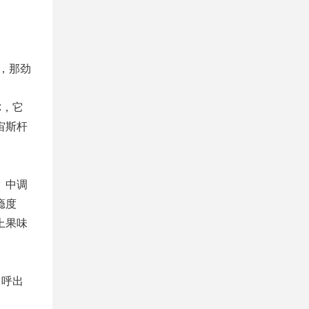
香，那劲
你，它
宙斯杆
。中调
瘾度
上果味
，呼出