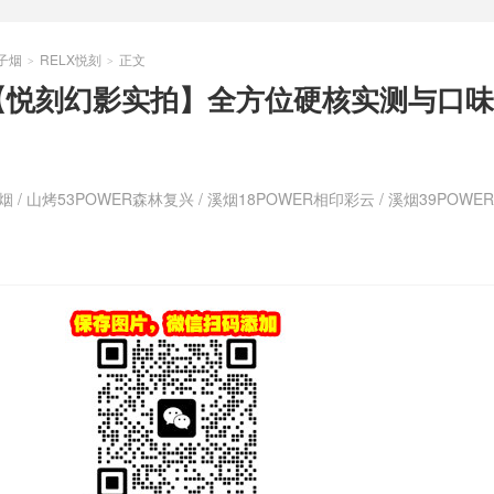
子烟
RELX悦刻
正文
>
>
【悦刻幻影实拍】全方位硬核实测与口味
烟
/
山烤53POWER森林复兴
/
溪烟18POWER相印彩云
/
溪烟39POWE