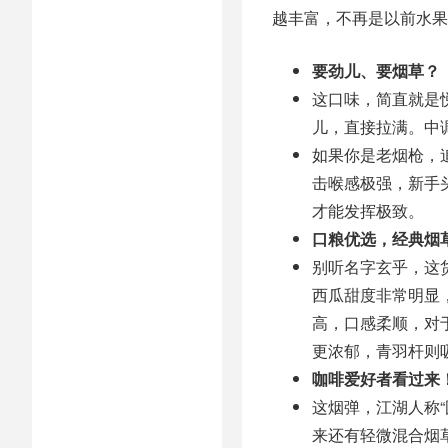
越丰富，不再是以前水果
要劲儿、要烟草？
这口味，简直就是悦
儿，直接拉满。中
如果你是老烟枪，
击喉感极强，新手
才能发挥极致。
口粮优选，经典烟
别听名字玄乎，这
西瓜甜度非常明显
高，口感柔顺，对
更浓郁，青羽杆则
咖啡爱好者看过来
这烟弹，江湖人称
来还有轻微混合烟