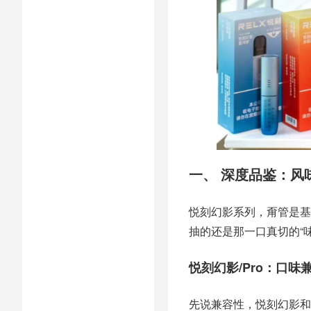
一、 深度品鉴：风
悦刻幻影系列，甭管是基
抽的还是那一口真切的“味
悦刻幻影/Pro：口味
先说兼容性，悦刻幻影和