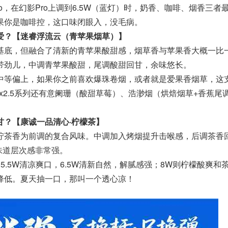
ro，在幻影Pro上调到6.5W（蓝灯）时，奶香、咖啡、烟香三者
果你是咖啡控，这口味闭眼入，没毛病。
爱？【迷睿浮流云（青苹果烟草）】
基底，但融合了清新的青苹果酸甜感，烟草香与苹果香大概一比
带劲儿，中调青苹果酸甜，尾调酸甜回甘，余味悠长。
中等偏上，如果你之前喜欢爆珠卷烟，或者就是爱果香烟草，这
x2.5系列还有意阑珊（酸甜草莓）、浩渺烟（烘焙烟草+香蕉尾
甘？【康诚一品清心·柠檬茶】
柠茶香为前调的复合风味。中调加入烤烟提升击喉感，后调茶香
，味道层次感非常强。
，5.5W清凉爽口，6.5W清新自然，解腻感强；8W则柠檬酸爽和
降低。夏天抽一口，那叫一个透心凉！