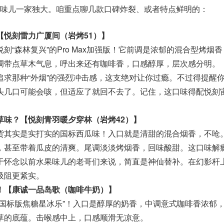
味儿一家独大。咱重点聊几款口碑炸裂、或者特点鲜明的：
【悦刻雷力广厦间（岩烤51）】
刻“森林复兴”的Pro Max加强版！它前调是浓郁的混合型烤烟
调带点草木气息，呼出来还有咖啡香，口感醇厚，层次感分明。
追求那种“外烟”的强烈冲击感，这支绝对让你过瘾。不过得提醒
头几口可能会咳，但适应了就回不去了。记住，这口味得配悦刻
草味？【悦刻青羽暖夕穿林（岩烤42）】
货其实是实打实的国标西瓜味！入口就是清甜的混合烟香，不呛
，甚至带着瓜皮的清爽。尾调淡淡烤烟香，回味酸甜。这口味解
于怀念以前水果味儿的老哥们来说，简直是神仙替补。在幻影杆
吸阻更紧实。
！【康诚一品岛歌（咖啡牛奶）】
“国标版焦糖星冰乐”！入口是醇厚的奶香，中调意式咖啡香浓郁
草的底蕴。击喉感中上，口感顺滑无凉意。