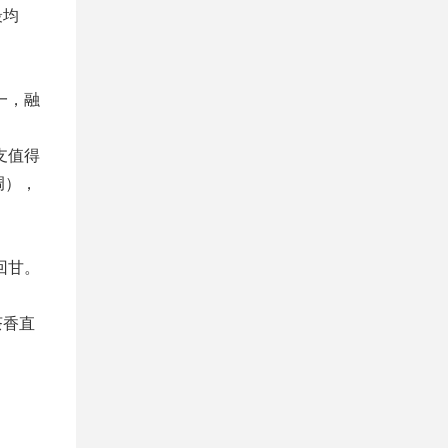
最均
一，融
支值得
调），
回甘。
茶香直