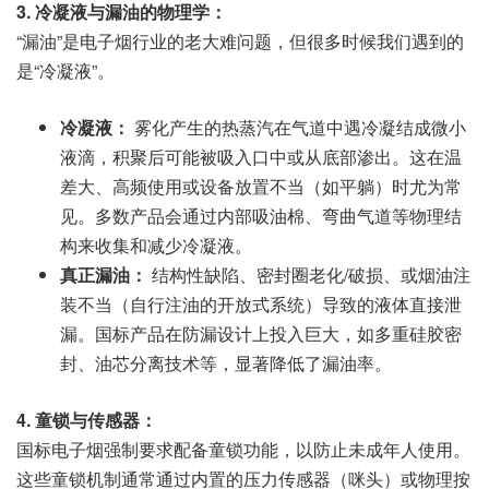
3. 冷凝液与漏油的物理学：
“漏油”是电子烟行业的老大难问题，但很多时候我们遇到的
是“冷凝液”。
冷凝液：
雾化产生的热蒸汽在气道中遇冷凝结成微小
液滴，积聚后可能被吸入口中或从底部渗出。这在温
差大、高频使用或设备放置不当（如平躺）时尤为常
见。多数产品会通过内部吸油棉、弯曲气道等物理结
构来收集和减少冷凝液。
真正漏油：
结构性缺陷、密封圈老化/破损、或烟油注
装不当（自行注油的开放式系统）导致的液体直接泄
漏。国标产品在防漏设计上投入巨大，如多重硅胶密
封、油芯分离技术等，显著降低了漏油率。
4. 童锁与传感器：
国标电子烟强制要求配备童锁功能，以防止未成年人使用。
这些童锁机制通常通过内置的压力传感器（咪头）或物理按