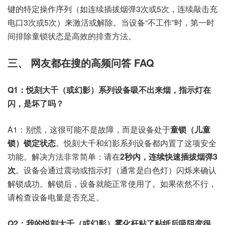
键的特定操作序列（如连续插拔烟弹3次或5次，连续敲击充
电口3次或5次）来激活或解除。当设备“不工作”时，第一时
间排除童锁状态是高效的排查方法。
三、 网友都在搜的高频问答 FAQ
Q1：悦刻大千（或幻影）系列设备吸不出来烟，指示灯在
闪，是坏了吗？
A1：别慌，这很可能不是故障，而是设备处于
童锁（儿童
锁）锁定状态
。悦刻大千和幻影系列设备都内置了这项安全
功能。解决方法非常简单：请在
2秒内，连续快速插拔烟弹3
次
。设备会通过震动或指示灯（通常是白色灯）闪烁来确认
解锁成功。解锁后，设备就能正常使用了。如果依然不行，
请检查设备电量是否充足。
Q2：我的悦刻大千（或幻影）雾化杆贴了贴纸后吸阻变很