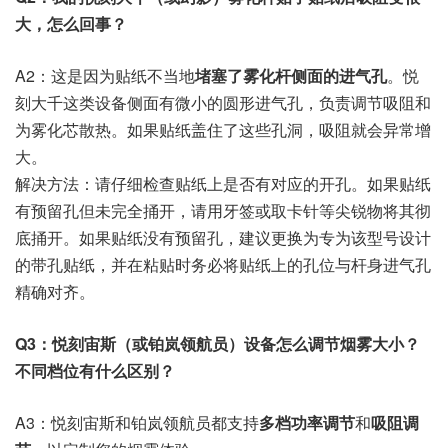
大，怎么回事？
A2：这是因为贴纸不当地
堵塞了雾化杆侧面的进气孔
。悦
刻大千这类设备侧面有微小的圆形进气孔，负责调节吸阻和
为雾化芯散热。如果贴纸盖住了这些孔洞，吸阻就会异常增
大。
解决方法：请仔细检查贴纸上是否有对应的开孔。如果贴纸
有预留孔但未完全捅开，请用牙签或取卡针等尖锐物将其彻
底捅开。如果贴纸没有预留孔，建议更换为专为该型号设计
的带孔贴纸，并在粘贴时务必将贴纸上的孔位与杆身进气孔
精确对齐。
Q3：悦刻宙斯（或铂岚领航员）设备怎么调节烟雾大小？
不同档位有什么区别？
A3：悦刻宙斯和铂岚领航员都支持
多档功率调节
和
吸阻调