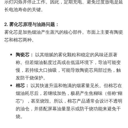
示灯闪烁并停止工作。因此，定期充电、避免过度放电是延
长电池寿命的关键。
2. 雾化芯原理与油路问题：
雾化芯是加热烟油产生蒸汽的核心部件。市面上主要有陶瓷
芯和棉芯两种。
陶瓷芯：
以其细腻的雾化颗粒和稳定的风味还原著
称。但若烟油黏度过高或在低温环境下，导油可能变
慢，若持续大口抽吸，可能导致陶瓷芯局部过热，触
发防干烧保护。
棉芯：
以其快速升温和饱满的烟雾量见长。但棉芯在
烟油耗尽后，若继续加热，极易产生焦糊味（俗称“糊
芯”），甚至烧毁。所以，棉芯产品通常会设计不透明
的油仓，并搭配屏幕油量显示或防干烧功能来避免干
烧。