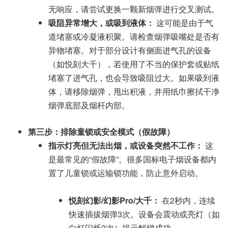
无响应，请尝试更换一颗新烟弹进行交叉测试。
吸阻异常增大，或吸到液体：
这可能是由于气
道堵塞或冷凝液积聚。请检查烟弹吸嘴处是否有
异物堵塞。对于部分设计有侧面进气孔的设备
（如悦刻大千），若使用了不当的保护套或贴纸
堵塞了进气孔，也会导致吸阻过大。如果吸到液
体，请移除烟弹，甩出积液，并用纸巾擦拭干净
烟弹底部及烟杆内部。
第三步：排除童锁或安全模式（假故障）
指示灯亮但无法出烟，或设备突然不工作：
这
是最常见的“假故障”。很多国标电子烟设备都内
置了儿童锁或运输锁功能，防止意外启动。
悦刻幻影/幻影Pro/大千：
在2秒内，连续
快速插拔烟弹3次。设备会震动或亮灯（如
白灯闪烁2次）提示解锁成功。