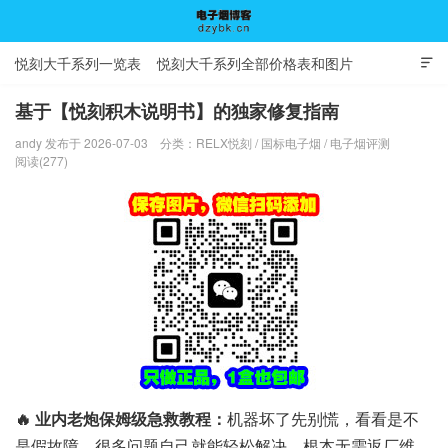
悦刻大千系列一览表
悦刻大千系列全部价格表和图片

基于【悦刻积木说明书】的独家修复指南
andy 发布于 2026-07-03
分类：
RELX悦刻
/
国标电子烟
/
电子烟评测
电子烟博客
阅读(277)
🔥 业内老炮保姆级急救教程：
机器坏了先别慌，看看是不
是假故障，很多问题自己就能轻松解决，根本无需返厂维