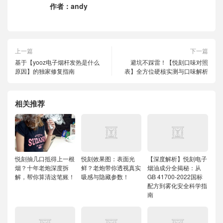
作者：
andy
上一篇
下一篇
基于【yooz电子烟杆发热是什么
避坑不踩雷！【悦刻口味对照
原因】的独家修复指南
表】全方位硬核实测与口味解析
相关推荐
悦刻抽几口抵得上一根
悦刻效果图：表面光
【深度解析】悦刻电子
烟？十年老炮深度拆
鲜？老炮带你透视真实
烟油成分全揭秘：从
解，帮你算清这笔账！
吸感与隐藏参数！
GB 41700-2022国标
配方到雾化安全科学指
南