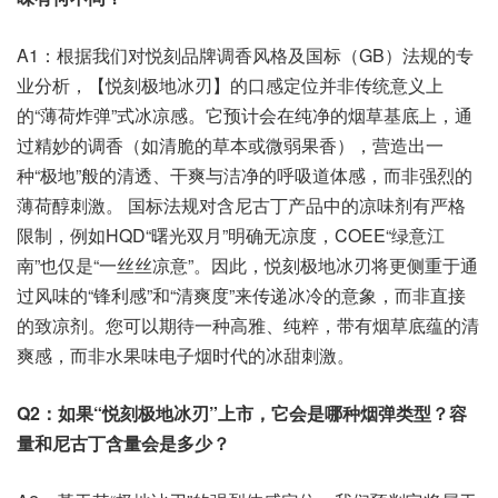
A1：根据我们对悦刻品牌调香风格及国标（GB）法规的专
业分析，【悦刻极地冰刃】的口感定位并非传统意义上
的“薄荷炸弹”式冰凉感。它预计会在纯净的烟草基底上，通
过精妙的调香（如清脆的草本或微弱果香），营造出一
种“极地”般的清透、干爽与洁净的呼吸道体感，而非强烈的
薄荷醇刺激。 国标法规对含尼古丁产品中的凉味剂有严格
限制，例如HQD“曙光双月”明确无凉度，COEE“绿意江
南”也仅是“一丝丝凉意”。因此，悦刻极地冰刃将更侧重于通
过风味的“锋利感”和“清爽度”来传递冰冷的意象，而非直接
的致凉剂。您可以期待一种高雅、纯粹，带有烟草底蕴的清
爽感，而非水果味电子烟时代的冰甜刺激。
Q2：如果“悦刻极地冰刃”上市，它会是哪种烟弹类型？容
量和尼古丁含量会是多少？