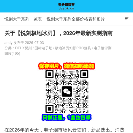
悦刻大千系列一览表
悦刻大千系列全部价格表和图片

关于【悦刻极地冰刃】，2026年最新实测指南
andy 发布于 2026-07-03
电子烟博客
分类：
RELX悦刻
/
国标电子烟
/
极地冰刃幻影PRO烟具
/
电子烟评测
阅读(465)
在2026年的今天，电子烟市场风云变幻，新品迭出。消费