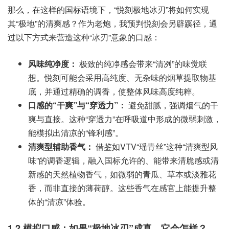
那么，在这样的国标语境下，“悦刻极地冰刃”将如何实现
其“极地”的清爽感？作为老炮，我预判悦刻会另辟蹊径，通
过以下方式来营造这种“冰刃”意象的口感：
风味纯净度：
极致的纯净感会带来“清冽”的味觉联
想。悦刻可能会采用高纯度、无杂味的烟草提取物基
底，并通过精确的调香，使整体风味高度纯粹。
口感的“干爽”与“穿透力”：
避免甜腻，强调烟气的干
爽与直接。这种“穿透力”在呼吸道中形成的微弱刺激，
能模拟出清凉的“锋利感”。
清爽型辅助香气：
借鉴如VTV“瑶青丝”这种“清爽型风
味”的调香逻辑，融入国标允许的、能带来清脆感或清
新感的天然植物香气，如微弱的青瓜、草本或淡雅花
香，而非直接的薄荷醇。这些香气在感官上能提升整
体的“清凉”体验。
1.2 模拟口感：如果“极地冰刃”成真，它会怎样？