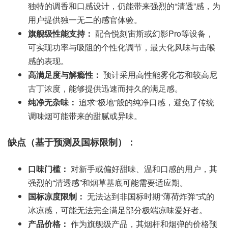
独特的调香和口感设计，仍能带来强烈的“清透”感，为
用户提供独一无二的感官体验。
旗舰级性能支持：
配合悦刻宙斯或幻影Pro等设备，
可实现功率与吸阻的个性化调节，最大化风味与击喉
感的表现。
高满足度与解瘾性：
预计采用高性能雾化芯和较高尼
古丁浓度，能够提供迅速而持久的满足感。
纯净无杂味：
追求“极地”般的纯净口感，避免了传统
调味烟可能带来的甜腻或异味。
缺点（基于预测及国标限制）：
口味门槛：
对新手或偏好甜味、温和口感的用户，其
强烈的“清透感”和烟草基底可能需要适应期。
国标凉度限制：
无法达到非国标时期“薄荷炸弹”式的
冰凉感，可能无法完全满足部分极端凉味爱好者。
产品价格：
作为旗舰级产品，其烟杆和烟弹的价格预