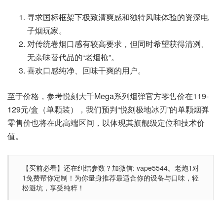
寻求国标框架下极致清爽感和独特风味体验的资深电
子烟玩家。
对传统卷烟口感有较高要求，但同时希望获得清冽、
无杂味替代品的“老烟枪”。
喜欢口感纯净、回味干爽的用户。
至于价格，参考悦刻大千Mega系列烟弹官方零售价在119-
129元/盒（单颗装），我们预判“悦刻极地冰刃”的单颗烟弹
零售价也将在此高端区间，以体现其旗舰级定位和技术价
值。
【买前必看】还在纠结参数？加微信: vape5544。老炮1对
1免费帮你定制！为你量身推荐最适合你的设备与口味，轻
松避坑，享受纯粹！