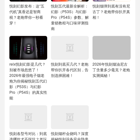
悦刻幻影发布：这“五
悦刻五代最新全解析：
悦刻烟弹到底有没有尼
代机”真香还是智商
幻影（P53S）与幻影
古丁？老炮带你扒开真
税？老炮带你一秒看
Pro（P54S）参数、解
相！
穿！
童锁教程与口味评测指
南
relx悦刻幻影是几代？
悦刻到底买几代？老炮
2026年悦刻烟油尼古
别被市场忽悠了！
帮你扒开各代区别，告
丁含量多少毫克？老炮
2026年最强电子烟老
别选择困难！
实测揭秘！
炮为你揭秘悦刻五代幻
影（P53S）与幻影
Pro（P54S）的真实性
能
悦刻各型号对比：到底
悦刻烟杆会烧吗？深度
选哪款才不踩坑？老玩
揭秘悦刻设备安全隐患