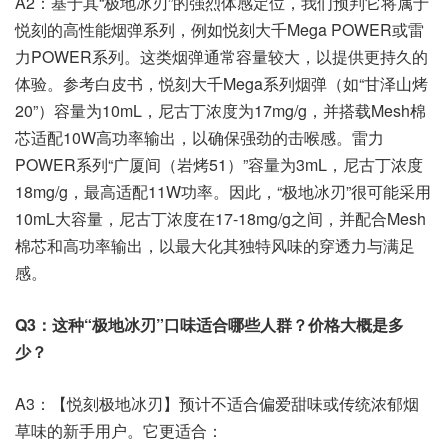
A2：基于其“极地冰刃”的强烈体感定位，我们预判它将属于
悦刻的高性能烟弹系列，例如悦刻大千Mega POWER或雷
力POWER系列。这类烟弹通常容量较大，以提供更持久的
体验。参考白皮书，悦刻大千Mega系列烟弹（如“甘泽山烤
20”）容量为10mL，尼古丁浓度为17mg/g，并搭载Mesh棉
芯适配10W高功率输出，以确保强劲的击喉感。雷力
POWER系列“广厦间（岩烤51）”容量为3mL，尼古丁浓度
18mg/g，最高适配11W功率。因此，“极地冰刃”很可能采用
10mL大容量，尼古丁浓度在17-18mg/g之间，并配合Mesh
棉芯和高功率输出，以最大化其独特风味的穿透力与满足
感。
Q3：这种“极地冰刃”口味适合哪些人群？价格大概是多
少？
A3：【悦刻极地冰刃】预计不适合偏爱甜味或传统浓郁烟
草味的新手用户。它更适合：