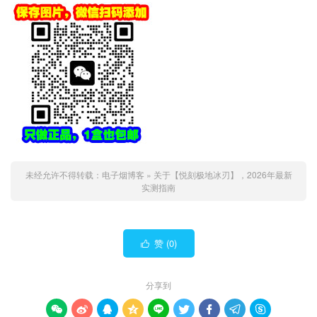
未经允许不得转载：
电子烟博客
»
关于【悦刻极地冰刃】，2026年最新
实测指南
赞 (
0
)

分享到








