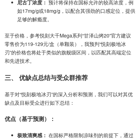
尼古丁浓度：
预计将保持在国标允许的较高浓度，例
如17mg/g或18mg/g，以配合其强劲的口感定位，提供
足够的解瘾度。
至于价格，参考悦刻大千Mega系列“甘泽山烤20”官方建议
零售价为119-129元/盒（单颗装），我预判“悦刻极地冰
刃”的价格也将处于类似的旗舰级区间，以匹配其高端定位
和先进技术。
三、 优缺点总结与受众群推荐
基于对“悦刻极地冰刃”的深入分析和预测，我们可以对其优
缺点及目标受众进行如下总结：
优点（基于预测）：
极致清爽感：
在国标严格限制凉味剂的前提下，通过