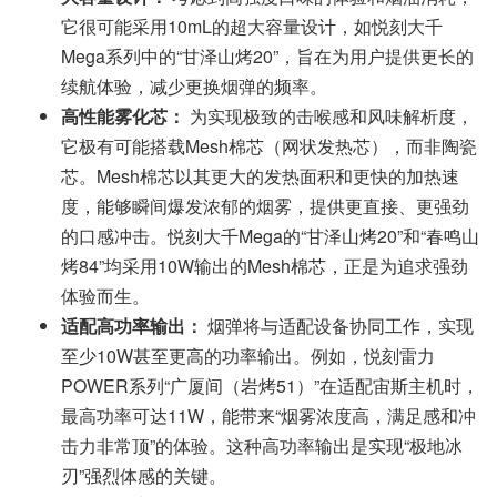
它很可能采用10mL的超大容量设计，如悦刻大千
Mega系列中的“甘泽山烤20”，旨在为用户提供更长的
续航体验，减少更换烟弹的频率。
高性能雾化芯：
为实现极致的击喉感和风味解析度，
它极有可能搭载Mesh棉芯（网状发热芯），而非陶瓷
芯。Mesh棉芯以其更大的发热面积和更快的加热速
度，能够瞬间爆发浓郁的烟雾，提供更直接、更强劲
的口感冲击。悦刻大千Mega的“甘泽山烤20”和“春鸣山
烤84”均采用10W输出的Mesh棉芯，正是为追求强劲
体验而生。
适配高功率输出：
烟弹将与适配设备协同工作，实现
至少10W甚至更高的功率输出。例如，悦刻雷力
POWER系列“广厦间（岩烤51）”在适配宙斯主机时，
最高功率可达11W，能带来“烟雾浓度高，满足感和冲
击力非常顶”的体验。这种高功率输出是实现“极地冰
刃”强烈体感的关键。