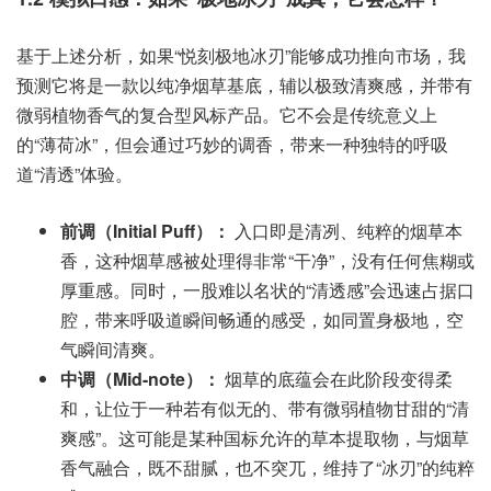
基于上述分析，如果“悦刻极地冰刃”能够成功推向市场，我
预测它将是一款以纯净烟草基底，辅以极致清爽感，并带有
微弱植物香气的复合型风标产品。它不会是传统意义上
的“薄荷冰”，但会通过巧妙的调香，带来一种独特的呼吸
道“清透”体验。
前调（Initial Puff）：
入口即是清冽、纯粹的烟草本
香，这种烟草感被处理得非常“干净”，没有任何焦糊或
厚重感。同时，一股难以名状的“清透感”会迅速占据口
腔，带来呼吸道瞬间畅通的感受，如同置身极地，空
气瞬间清爽。
中调（Mid-note）：
烟草的底蕴会在此阶段变得柔
和，让位于一种若有似无的、带有微弱植物甘甜的“清
爽感”。这可能是某种国标允许的草本提取物，与烟草
香气融合，既不甜腻，也不突兀，维持了“冰刃”的纯粹