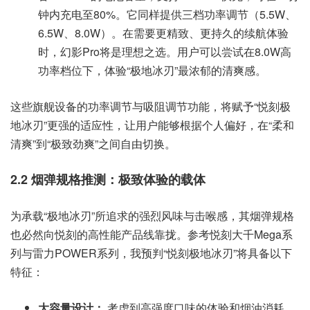
钟内充电至80%。它同样提供三档功率调节（5.5W、
6.5W、8.0W）。在需要更精致、更持久的续航体验
时，幻影Pro将是理想之选。用户可以尝试在8.0W高
功率档位下，体验“极地冰刃”最浓郁的清爽感。
这些旗舰设备的功率调节与吸阻调节功能，将赋予“悦刻极
地冰刃”更强的适应性，让用户能够根据个人偏好，在“柔和
清爽”到“极致劲爽”之间自由切换。
2.2 烟弹规格推测：极致体验的载体
为承载“极地冰刃”所追求的强烈风味与击喉感，其烟弹规格
也必然向悦刻的高性能产品线靠拢。参考悦刻大千Mega系
列与雷力POWER系列，我预判“悦刻极地冰刃”将具备以下
特征：
大容量设计：
考虑到高强度口味的体验和烟油消耗，