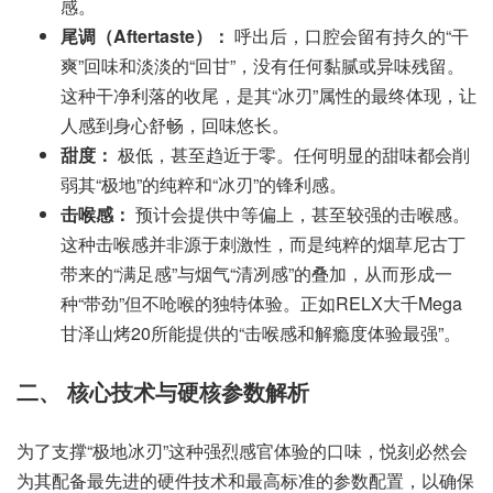
感。
尾调（Aftertaste）：
呼出后，口腔会留有持久的“干
爽”回味和淡淡的“回甘”，没有任何黏腻或异味残留。
这种干净利落的收尾，是其“冰刃”属性的最终体现，让
人感到身心舒畅，回味悠长。
甜度：
极低，甚至趋近于零。任何明显的甜味都会削
弱其“极地”的纯粹和“冰刃”的锋利感。
击喉感：
预计会提供中等偏上，甚至较强的击喉感。
这种击喉感并非源于刺激性，而是纯粹的烟草尼古丁
带来的“满足感”与烟气“清冽感”的叠加，从而形成一
种“带劲”但不呛喉的独特体验。正如RELX大千Mega
甘泽山烤20所能提供的“击喉感和解瘾度体验最强”。
二、 核心技术与硬核参数解析
为了支撑“极地冰刃”这种强烈感官体验的口味，悦刻必然会
为其配备最先进的硬件技术和最高标准的参数配置，以确保