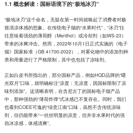
1.1 概念解读：国标语境下的“极地冰刃”
“极地冰刃”这个命名，无疑在第一时间就唤起了消费者对极
致清凉体感的想象。在传统电子烟的“水果时代”，“冰刃”往
往意味着强劲的薄荷醇（Menthol）或冷却剂（如WS-23）
带来的冰爽冲击。然而，2022年10月1日正式实施的《电子
烟》国家标准（GB 41700-2022），对雾化物中的添加剂种
类和用量进行了严格限制，其中也包括了凉味剂。
正如白皮书所指出的，部分国标产品，例如HQD品牌的“曙
光双月”口味，就明确标注“凉度：无凉度，因国标限制了凉
味剂添加”。这清晰表明，在含尼古丁的国标电子烟产品
中，那种强劲的“薄荷炸弹”式冰感已不复存在。同时，我们
也看到COEE可逸的“绿意江南”口味，虽然不含传统凉味
剂，但仍能带来“一丝丝明显的凉意，但并非水果时代的强
劲冰凉感，体感清爽”。