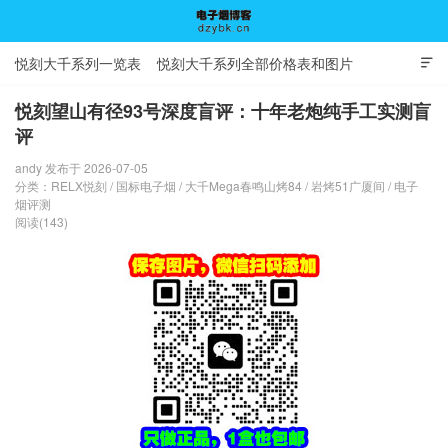
悦刻大千系列一览表
悦刻大千系列全部价格表和图片

悦刻望山有径93号深度盲评：十年老炮纯手工实测盲
评
电子烟博客
andy 发布于 2026-07-05
分类：
RELX悦刻
/
国标电子烟
/
大千Mega春鸣山烤84
/
岩烤51广厦间
/
电子
烟评测
阅读(143)