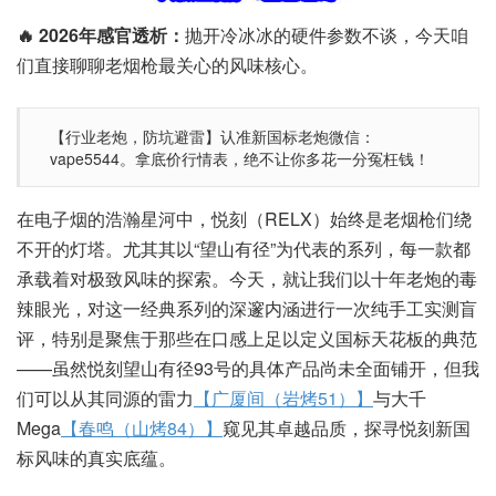
🔥 2026年感官透析：
抛开冷冰冰的硬件参数不谈，今天咱
们直接聊聊老烟枪最关心的风味核心。
【行业老炮，防坑避雷】认准新国标老炮微信：
vape5544。拿底价行情表，绝不让你多花一分冤枉钱！
在电子烟的浩瀚星河中，悦刻（RELX）始终是老烟枪们绕
不开的灯塔。尤其其以“望山有径”为代表的系列，每一款都
承载着对极致风味的探索。今天，就让我们以十年老炮的毒
辣眼光，对这一经典系列的深邃内涵进行一次纯手工实测盲
评，特别是聚焦于那些在口感上足以定义国标天花板的典范
——虽然悦刻望山有径93号的具体产品尚未全面铺开，但我
们可以从其同源的雷力
【广厦间（岩烤51）】
与大千
Mega
【春鸣（山烤84）】
窥见其卓越品质，探寻悦刻新国
标风味的真实底蕴。