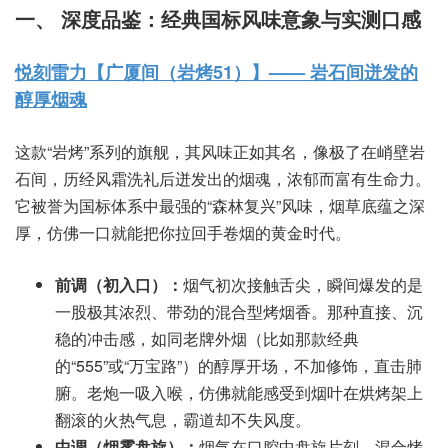
一、 深度品鉴：经典国标风味意象与实测口感
悦刻雷力【广厦间（岩烤51）】—— 岩石间迸发的
醇厚烟魂
这款“岩烤”系列的旗舰，其风味正如其名，像极了在峭壁岩
石间，历经风霜洗礼后迸发出的烟魂，浓郁而富有生命力。
它被誉为国标体系中最强的“森林复兴”风味，烟草底蕴之深
厚，仿佛一口就能把你拉回手卷烟的黄金时代。
前调（初入口）：
烟气初次接触舌尖，瞬间爆发的是
一股极其浓烈、带劲的混合型烤烟香。那种直接、沉
稳的冲击感，如同老牌外烟（比如那款经典
的“555”或“万宝路”）的醇厚开场，不加修饰，直击肺
腑。老炮一吸入喉，仿佛就能感受到烟叶在烘烤架上
翻滚的火热气息，霸道却不失风度。
中调（烟雾盘旋）：
烟气在口腔中盘旋片刻，混合烤