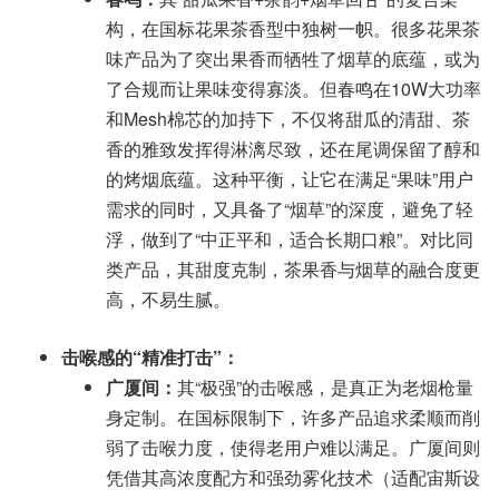
构，在国标花果茶香型中独树一帜。很多花果茶
味产品为了突出果香而牺牲了烟草的底蕴，或为
了合规而让果味变得寡淡。但春鸣在10W大功率
和Mesh棉芯的加持下，不仅将甜瓜的清甜、茶
香的雅致发挥得淋漓尽致，还在尾调保留了醇和
的烤烟底蕴。这种平衡，让它在满足“果味”用户
需求的同时，又具备了“烟草”的深度，避免了轻
浮，做到了“中正平和，适合长期口粮”。对比同
类产品，其甜度克制，茶果香与烟草的融合度更
高，不易生腻。
击喉感的“精准打击”：
广厦间：
其“极强”的击喉感，是真正为老烟枪量
身定制。在国标限制下，许多产品追求柔顺而削
弱了击喉力度，使得老用户难以满足。广厦间则
凭借其高浓度配方和强劲雾化技术（适配宙斯设