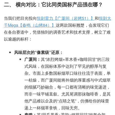
二、 横向对比：它比同类国标产品强在哪？
当我们把目光投向
悦刻雷力【广厦间（岩烤51）】
和
悦刻大
千Mega【春鸣（山烤84）】
这两款国标翘楚，会发现它们
在各自赛道中，凭借独到的调香艺术和技术支撑，树立了难
以逾越的标杆：
风味层次的“像素级”还原：
广厦间：
其“浓烈烤烟+草木香+咖啡回甘”的三段
式风味，在国标体系中达到了罕见的醇厚与复
杂。市面上多数国标烟草口味往往流于表面，单
一枯燥，而广厦间能将外烟的厚重感与中式烟草
的细腻巧妙融合，每一口都有清晰的味觉递进，
而非一味平铺直叙。尤其尾调那抹咖啡香，是其
他产品难以企及的“点睛之笔”，仿佛给你的味蕾
递上一杯烟草拿铁，回味无穷。
春鸣：
其“甜瓜果香+茶韵+烟草回甘”的复合架