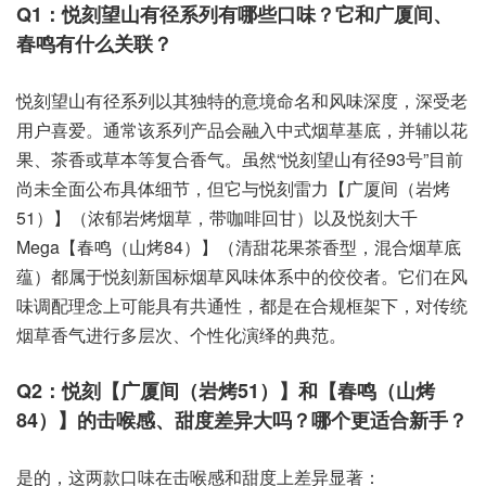
Q1：悦刻望山有径系列有哪些口味？它和广厦间、
春鸣有什么关联？
悦刻望山有径系列以其独特的意境命名和风味深度，深受老
用户喜爱。通常该系列产品会融入中式烟草基底，并辅以花
果、茶香或草本等复合香气。虽然“悦刻望山有径93号”目前
尚未全面公布具体细节，但它与悦刻雷力【广厦间（岩烤
51）】（浓郁岩烤烟草，带咖啡回甘）以及悦刻大千
Mega【春鸣（山烤84）】（清甜花果茶香型，混合烟草底
蕴）都属于悦刻新国标烟草风味体系中的佼佼者。它们在风
味调配理念上可能具有共通性，都是在合规框架下，对传统
烟草香气进行多层次、个性化演绎的典范。
Q2：悦刻【广厦间（岩烤51）】和【春鸣（山烤
84）】的击喉感、甜度差异大吗？哪个更适合新手？
是的，这两款口味在击喉感和甜度上差异显著：