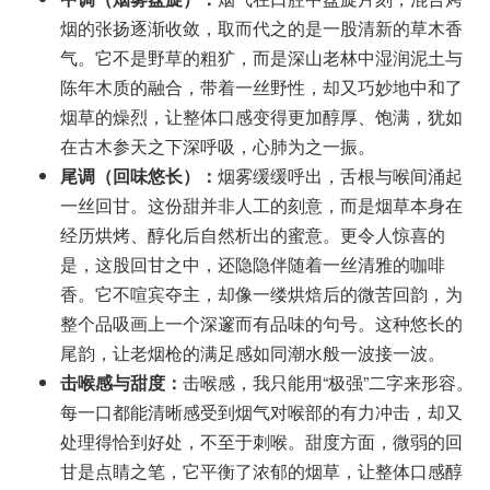
烟的张扬逐渐收敛，取而代之的是一股清新的草木香
气。它不是野草的粗犷，而是深山老林中湿润泥土与
陈年木质的融合，带着一丝野性，却又巧妙地中和了
烟草的燥烈，让整体口感变得更加醇厚、饱满，犹如
在古木参天之下深呼吸，心肺为之一振。
尾调（回味悠长）：
烟雾缓缓呼出，舌根与喉间涌起
一丝回甘。这份甜并非人工的刻意，而是烟草本身在
经历烘烤、醇化后自然析出的蜜意。更令人惊喜的
是，这股回甘之中，还隐隐伴随着一丝清雅的咖啡
香。它不喧宾夺主，却像一缕烘焙后的微苦回韵，为
整个品吸画上一个深邃而有品味的句号。这种悠长的
尾韵，让老烟枪的满足感如同潮水般一波接一波。
击喉感与甜度：
击喉感，我只能用“极强”二字来形容。
每一口都能清晰感受到烟气对喉部的有力冲击，却又
处理得恰到好处，不至于刺喉。甜度方面，微弱的回
甘是点睛之笔，它平衡了浓郁的烟草，让整体口感醇