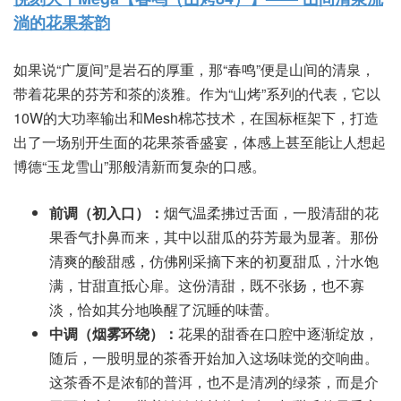
淌的花果茶韵
如果说“广厦间”是岩石的厚重，那“春鸣”便是山间的清泉，
带着花果的芬芳和茶的淡雅。作为“山烤”系列的代表，它以
10W的大功率输出和Mesh棉芯技术，在国标框架下，打造
出了一场别开生面的花果茶香盛宴，体感上甚至能让人想起
博德“玉龙雪山”那般清新而复杂的口感。
前调（初入口）：
烟气温柔拂过舌面，一股清甜的花
果香气扑鼻而来，其中以甜瓜的芬芳最为显著。那份
清爽的酸甜感，仿佛刚采摘下来的初夏甜瓜，汁水饱
满，甘甜直抵心扉。这份清甜，既不张扬，也不寡
淡，恰如其分地唤醒了沉睡的味蕾。
中调（烟雾环绕）：
花果的甜香在口腔中逐渐绽放，
随后，一股明显的茶香开始加入这场味觉的交响曲。
这茶香不是浓郁的普洱，也不是清冽的绿茶，而是介