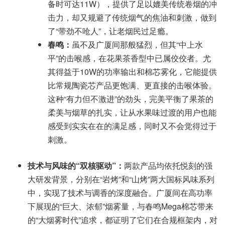
备时可达11W），提供了足以媲美传统卷烟的冲
击力，却又规避了传统烟气的焦油和刺激，做到
了“带劲不呛人”，让老烟民过足瘾。
春鸣：
虽不及广厦间那般猛烈，但其“中上水
平”的击喉感，在花果茶香型中已属佼佼者。尤
其得益于10W的功率输出和棉芯雾化，它能提供
比常规陶瓷芯产品更饱满、更直接的击喉体验。
这种“有力但不激进”的劲头，完美平衡了果茶的
柔美与烟草的扎实，让从水果味过渡的用户也能
感受到实实在在的满足感，同时又不会觉得过于
刺激。
技术与风味的“双核驱动”：
两款产品均依托悦刻的强
大研发背景，分别在“岩烤”和“山烤”两大国标风味系列
中，实现了技术与调香的深度融合。广厦间在高功率
下展现的“巨大、浓郁”烟雾量，与春鸣Mega棉芯带来
的“大烟雾时代”追求，都证明了它们在合规框架内，对