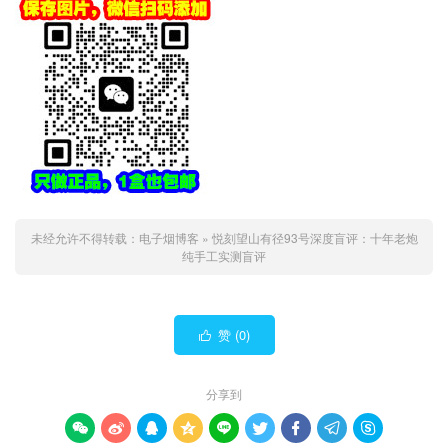
未经允许不得转载：
电子烟博客
»
悦刻望山有径93号深度盲评：十年老炮
纯手工实测盲评
赞 (
0
)

分享到








