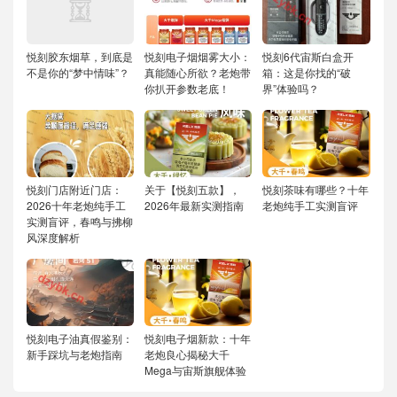
悦刻胶东烟草，到底是
悦刻电子烟烟雾大小：
悦刻6代宙斯白盒开
不是你的“梦中情味”？
真能随心所欲？老炮带
箱：这是你找的“破
你扒开参数老底！
界”体验吗？
悦刻门店附近门店：
关于【悦刻五款】，
悦刻茶味有哪些？十年
2026十年老炮纯手工
2026年最新实测指南
老炮纯手工实测盲评
实测盲评，春鸣与拂柳
风深度解析
悦刻电子油真假鉴别：
悦刻电子烟新款：十年
新手踩坑与老炮指南
老炮良心揭秘大千
Mega与宙斯旗舰体验