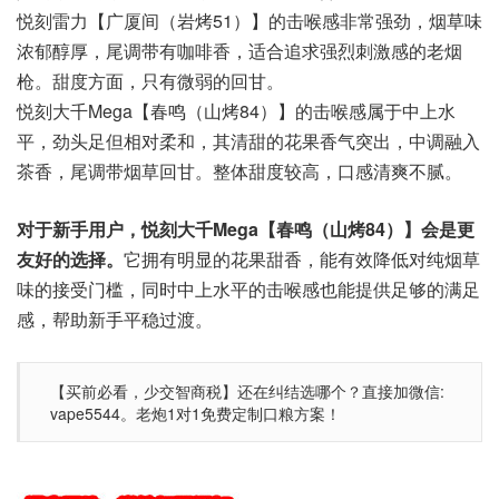
悦刻雷力【广厦间（岩烤51）】的击喉感非常强劲，烟草味
浓郁醇厚，尾调带有咖啡香，适合追求强烈刺激感的老烟
枪。甜度方面，只有微弱的回甘。
悦刻大千Mega【春鸣（山烤84）】的击喉感属于中上水
平，劲头足但相对柔和，其清甜的花果香气突出，中调融入
茶香，尾调带烟草回甘。整体甜度较高，口感清爽不腻。
对于新手用户，悦刻大千Mega【春鸣（山烤84）】会是更
友好的选择。
它拥有明显的花果甜香，能有效降低对纯烟草
味的接受门槛，同时中上水平的击喉感也能提供足够的满足
感，帮助新手平稳过渡。
【买前必看，少交智商税】还在纠结选哪个？直接加微信:
vape5544。老炮1对1免费定制口粮方案！