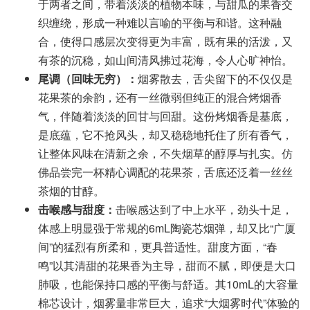
于两者之间，带着淡淡的植物本味，与甜瓜的果香交
织缠绕，形成一种难以言喻的平衡与和谐。这种融
合，使得口感层次变得更为丰富，既有果的活泼，又
有茶的沉稳，如山间清风拂过花海，令人心旷神怡。
尾调（回味无穷）：
烟雾散去，舌尖留下的不仅仅是
花果茶的余韵，还有一丝微弱但纯正的混合烤烟香
气，伴随着淡淡的回甘与回甜。这份烤烟香是基底，
是底蕴，它不抢风头，却又稳稳地托住了所有香气，
让整体风味在清新之余，不失烟草的醇厚与扎实。仿
佛品尝完一杯精心调配的花果茶，舌底还泛着一丝丝
茶烟的甘醇。
击喉感与甜度：
击喉感达到了中上水平，劲头十足，
体感上明显强于常规的6mL陶瓷芯烟弹，却又比“广厦
间”的猛烈有所柔和，更具普适性。甜度方面，“春
鸣”以其清甜的花果香为主导，甜而不腻，即便是大口
肺吸，也能保持口感的平衡与舒适。其10mL的大容量
棉芯设计，烟雾量非常巨大，追求“大烟雾时代”体验的