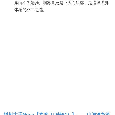
厚而不失清雅。烟雾量更是巨大而浓郁，是追求澎湃
体感的不二之选。
悦刻大千Mega【春鸣（山烤84）】—— 山间清泉流