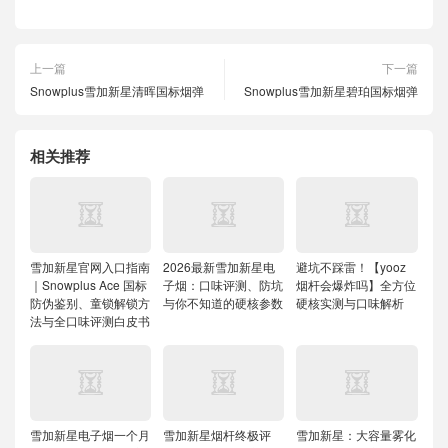
上一篇
下一篇
Snowplus雪加新星清晖国标烟弹
Snowplus雪加新星碧珀国标烟弹
相关推荐
雪加新星官网入口指南
2026最新雪加新星电
避坑不踩雷！【yooz
｜Snowplus Ace 国标
子烟：口味评测、防坑
烟杆会爆炸吗】全方位
防伪鉴别、童锁解锁方
与你不知道的硬核参数
硬核实测与口味解析
法与全口味评测白皮书
雪加新星电子烟一个月
雪加新星烟杆终极评
雪加新星：大容量雾化