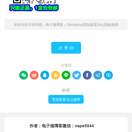
未经允许不得转载：
电子烟博客
»
Snowplus雪加新星冷山国标烟弹
赞 (
0
)

分享到









标签
雪加新星冷山烟弹
作者：
电子烟博客微信：vape5544