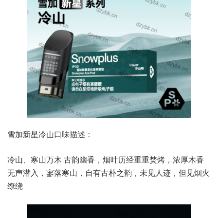
雪加新星冷山口味描述：
冷山、寒山万木 古韵幽香，烟叶历经重重焚烤，浓厚木香
无声潜入，寥落寒山，自有古朴之韵，未见人迹，但见烟火
缭绕