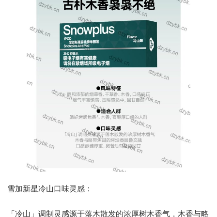
雪加新星冷山口味灵感：
「冷山」调制灵感源于落木散发的浓厚树木香气，木香与略