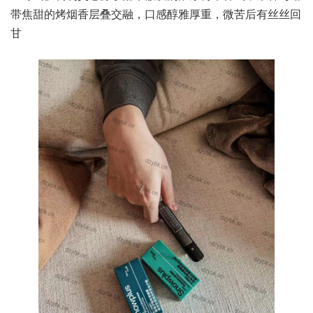
带焦甜的烤烟香层叠交融，口感醇雅厚重，微苦后有丝丝回
甘