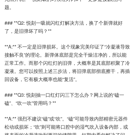
题。
### **Q2: 悦刻一吸就闪红灯解决方法，换了个新弹就好
了，是旧弹坏了吗？**
**A:** 不一定是旧弹损坏。这个现象完美印证了“冷凝液导致
接触不良”的理论。新弹体底部是完全干燥洁净的，所以能
正常工作。而那个闪红灯的旧弹，大概率是其底部积聚了冷
凝液。您可以按照上述三步法，将旧弹底部彻底擦干，再插
回设备，它有极大概率也能“复活”。
### **Q3: 悦刻抽一口红灯闪三下怎么办？网上说的“磕一
磕”、“吹一吹”管用吗？**
**A:** 强烈不建议“磕”或“吹”。“磕”可能导致内部精密元器件
松动或损坏；“吹”则可能将口腔中的湿气吹入设备内部，或
将表面的冷凝液吹到更深的缝隙里，短期内看似解决了问