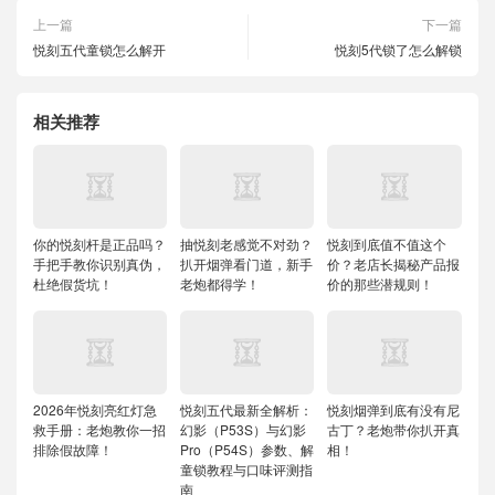
上一篇
下一篇
悦刻五代童锁怎么解开
悦刻5代锁了怎么解锁
相关推荐
你的悦刻杆是正品吗？
抽悦刻老感觉不对劲？
悦刻到底值不值这个
手把手教你识别真伪，
扒开烟弹看门道，新手
价？老店长揭秘产品报
杜绝假货坑！
老炮都得学！
价的那些潜规则！
2026年悦刻亮红灯急
悦刻五代最新全解析：
悦刻烟弹到底有没有尼
救手册：老炮教你一招
幻影（P53S）与幻影
古丁？老炮带你扒开真
排除假故障！
Pro（P54S）参数、解
相！
童锁教程与口味评测指
南