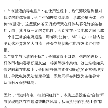
1. **冷凝液的导电性**：在使用过程中，热气溶胶遇到相对
低温的腔体管道，会产生物理冷凝现象，形成少量液体，俗
称“冷凝液”。这些液体若回流或积聚在杆体与雾化弹的连接
处，由于其具备一定的导电性，会直接在正负电极之间形成
一个非正常的电流通路，即“瞬时短路”。MCU 在0.01秒内侦
测到这种异常的大电流，便会立刻切断供电并发出红灯警
报。
2. **灰尘与污渍的干扰**：长期放置于口袋、包内的设备，
杆体凹槽内容易积聚灰尘、棉絮等微小杂物。这些杂物如果
恰好附着在电极上，会阻碍杆体与雾化弹触点的正常物理接
触，导致电路无法稳定导通，系统同样会判定为连接异常，
从而触发保护机制。
因此，**悦刻有电一抽就闪红灯**，本质上是设备在“自检”环
节发现电路存在短路或断路风险，从而执行的“拒绝工作”指
令。