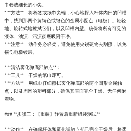
巾卷成细长的小尖。
* **方法**：将棉签或纸巾尖端，小心地探入杆体内部的凹槽
中，找到那两个黄铜色或银色的金属小圆点（电极）。轻轻
地、旋转式地擦拭它们，以及凹槽内壁。确保将所有可见的
液体、油渍、污渍彻底吸附干净。
* **注意**：动作务必轻柔，避免使用尖锐硬物去刮擦，以免
损伤电极镀层。
* **清洁雾化弹底部触点**：
* **工具**：干燥的纸巾即可。
* **方法**：用纸巾仔细擦拭雾化弹底部的两个圆形金属触
点，以及周围的塑料部分，确保其表面完全干燥、无任何附
着物。
### **步骤三：【重装】静置后重新组装测试**
* **动作**：在确保杆体和雾化弹触点都已完全干燥后，将雾