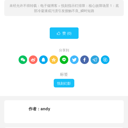
未经允许不得转载：
电子烟博客
»
悦刻指示灯排障：核心故障场景 1：底
部冷凝液或污渍引发接触不良_瞬时短路
赞 (
0
)

分享到









标签
悦刻幻影
作者：
andy