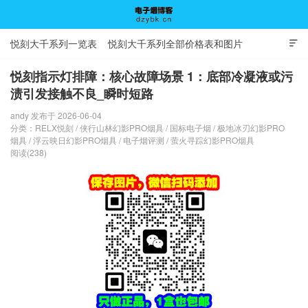
悦刻大千系列一览表
悦刻大千系列全部价格表和图片

悦刻指示灯排障：核心故障场景 1：底部冷凝液或污
渍引发接触不良_瞬时短路
电子烟博客
andy 发布于 2026-06-04
分类：
RELX悦刻
/
侠行山林幻影PRO烟具
/
国标电子烟
/
极地冰刃幻影PRO
烟具
/
浮云映日幻影PRO烟具
/
电子烟评测
/
萤火寻踪幻影PRO烟具
阅读(238)