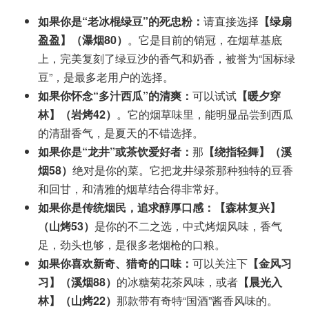
如果你是“老冰棍绿豆”的死忠粉：
请直接选择
【绿扇
盈盈】（瀑烟80）
。它是目前的销冠，在烟草基底
上，完美复刻了绿豆沙的香气和奶香，被誉为“国标绿
豆”，是最多老用户的选择。
如果你怀念“多汁西瓜”的清爽：
可以试试
【暖夕穿
林】（岩烤42）
。它的烟草味里，能明显品尝到西瓜
的清甜香气，是夏天的不错选择。
如果你是“龙井”或茶饮爱好者：
那
【绕指轻舞】（溪
烟58）
绝对是你的菜。它把龙井绿茶那种独特的豆香
和回甘，和清雅的烟草结合得非常好。
如果你是传统烟民，追求醇厚口感：
【森林复兴】
（山烤53）
是你的不二之选，中式烤烟风味，香气
足，劲头也够，是很多老烟枪的口粮。
如果你喜欢新奇、猎奇的口味：
可以关注下
【金风习
习】（溪烟88）
的冰糖菊花茶风味，或者
【晨光入
林】（山烤22）
那款带有奇特“国酒”酱香风味的。