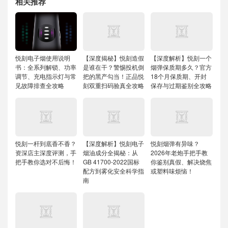
相关推荐
悦刻电子烟使用说明
【深度揭秘】悦刻造假
【深度解析】悦刻一个
书：全系列解锁、功率
是谁在干？警惕投机倒
烟弹保质期多久？官方
调节、充电指示灯与常
把的黑产勾当！正品悦
18个月保质期、开封
见故障排查全攻略
刻双重扫码验真全攻略
保存与过期鉴别全攻略
悦刻一杆到底香不香？
【深度解析】悦刻电子
悦刻烟弹有异味？
资深店主深度评测，手
烟油成分全揭秘：从
2026年老炮手把手教
把手教你选对不后悔！
GB 41700-2022国标
你鉴别真假、解决烧焦
配方到雾化安全科学指
或塑料味烦恼！
南