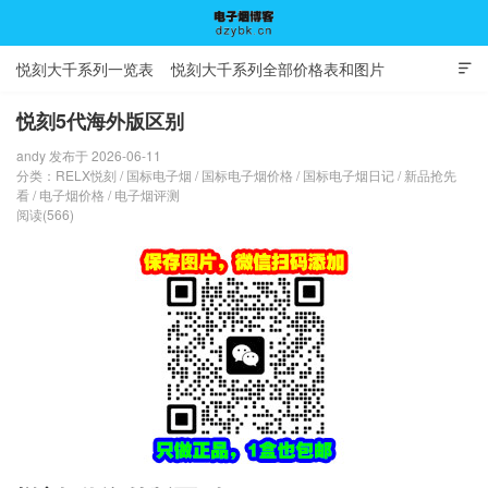
悦刻大千系列一览表
悦刻大千系列全部价格表和图片

悦刻5代海外版区别
andy 发布于 2026-06-11
电子烟博客
分类：
RELX悦刻
/
国标电子烟
/
国标电子烟价格
/
国标电子烟日记
/
新品抢先
看
/
电子烟价格
/
电子烟评测
阅读(566)