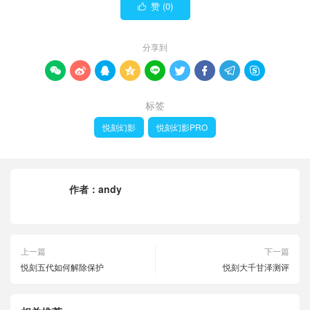
赞 (
0
)

分享到









标签
悦刻幻影
悦刻幻影PRO
作者：
andy
上一篇
下一篇
悦刻五代如何解除保护
悦刻大千甘泽测评