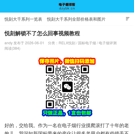
悦刻大千系列一览表
悦刻大千系列全部价格表和图片

悦刻解锁不了怎么回事视频教程
andy 发布于 2026-06-01
分类：
RELX悦刻
/
国标电子烟
/
电子烟评测
电子烟博客
阅读(384)
好的，交给我。作为一名在电子烟行业摸爬滚打了十年的老
炮儿，我深知新国标带来的变化让很多老用户都有些措手不