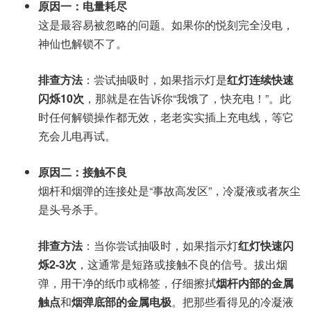
原因一：电量耗尽
这是最容易被忽略的问题。如果你的悦刻完全没电，
神仙也解锁不了。
排查方法
：尝试抽吸时，如果指示灯是
红灯连续快速
闪烁10次
，那就是在告诉你“我饿了，快充电！”。此
时任何解锁操作都无效，老老实实插上充电线，等它
充会儿电再试。
原因二：接触不良
烟杆和烟弹的连接处是“事故高发区”，冷凝液或者灰尘
是头号杀手。
排查方法
：当你尝试抽吸时，如果指示灯
红灯快速闪
烁2-3次
，这通常是短路或接触不良的信号。拔出烟
弹，用干净的纸巾或棉签，仔细擦拭
烟杆内部的金属
触点
和
烟弹底部的金属电极
。把那些看得见的冷凝液