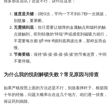
很多朋友说试了还是不行，诀窍在这里：
速度是关键
：2秒3次，平均一下不到0.7秒一次插拔，
别犹豫，要果断。
无需插到底
：你只需要让烟弹的金属触点和烟杆的触
点接触到，听到轻微的“咔哒”声或感觉到磁吸力就行，
不需要每次都 पूरी तरह से插到底再拔出来，那样反而会
慢。
节奏要稳
：保持“插-拔-插-拔-插-拔”的节奏连贯，中间
不要停顿。
为什么我的悦刻解锁失败？常见原因与排查
如果严格按照上面的方法还是不行，别急着摔杆子。根据我
十年的经验，问题大概率出在这几个地方。咱们逐一排查，
保证药到病除。