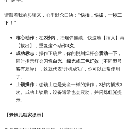
请跟着我的步骤来，心里默念口诀：
“快插，快拔，一秒三
下！”
核心动作
：在
2秒内
，把烟弹连续、快速地【插入】再
【拔出】，重复这个动作
3次
。
成功标志
：操作正确后，你的悦刻烟杆会
震动一下
，
同时指示灯会闪烁
白光
、
绿光
或
三色灯效
（不同型号
略有差异），这就代表“开机成功”，你可以正常使用
了。
上锁操作
：想锁上也是完全一样的操作，2秒内插拔3
次。成功上锁后，设备通常也会震动，并闪烁
红光
提
示。
【老炮儿独家提示】