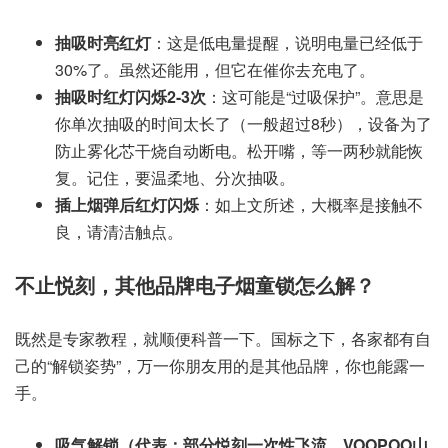
抽吸时亮红灯
：这是低电量提醒，说明电量已经低于
30%了。虽然还能用，但它在催你去充电了。
抽吸时红灯闪烁2-3次
：这可能是“过吸保护”。意思是
你单次抽吸的时间太长了（一般超过8秒），设备为了
防止雾化芯干烧自动断电。松开嘴，等一两秒就能恢
复。记住，要温柔地、分次抽吸。
插上烟弹后红灯闪烁
：如上文所述，大概率是接触不
良，请清洁触点。
不止悦刻，其他品牌电子烟童锁怎么解？
既然是专家教程，就顺便科普一下。国标之下，各家都有自
己的“解锁姿势”，万一你朋友用的是其他品牌，你也能露一
手。
吸气解锁（代表：部分悦刻一次性飞流、VOOPOO山