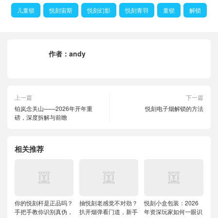
儿童锁
悦刻宙斯
悦刻幻影
悦刻青羽
童锁
解锁
作者：
andy
上一篇
下一篇
铂岚念关山——2026年开年重
悦刻电子烟解锁的方法
磅，深度拆解与前瞻
相关推荐
你的悦刻杆是正品吗？
抽悦刻老感觉不对劲？
悦刻小盒包装：2026
手把手教你识别真伪，
扒开烟弹看门道，新手
年资深玩家如何一眼识