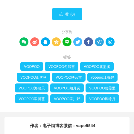
赞 (
0
)

分享到









标签
VOOPOO
VOOPOO冬晨雪
VOOPOO北墨溪
VOOPOO山雾秋
VOOPOO映云重
voopoo江海碧
VOOPOO海映天
VOOPOO知月岚
VOOPOO碧霞里
VOOPOO翠川苍
VOOPOO翠川野
VOOPOO风吟月
作者：
电子烟博客微信：vape5544