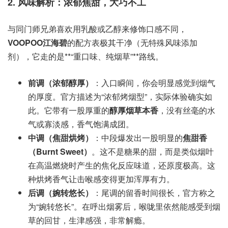
2. 风味解析：浓郁焦甜，大巧不工
与同门师兄弟喜欢用乳酸或乙醇来修饰口感不同，
VOOPOO江海碧
的配方表极其干净（无特殊风味添加
剂），它走的是**“重口味、纯烟草”**路线。
前调（浓郁醇厚）
：入口瞬间，你会明显感觉到烟气
的厚度。官方描述为“浓郁烤烟型”，实际体验确实如
此。它带有一股厚重的
醇厚烟草本香
，没有丝毫的水
气或寡淡感，香气饱满成团。
中调（焦甜烘烤）
：中段爆发出一股明显的
焦甜香
（Burnt Sweet）
。这不是糖果的甜，而是类似烟叶
在高温燃烧时产生的焦化反应味道，还原度极高。这
种烘烤香气让击喉感变得更加浑厚有力。
后调（婉转悠长）
：尾调的留香时间很长，官方称之
为“婉转悠长”。在呼出烟雾后，喉咙里依然能感受到烟
草的回甘，生津感强，非常解瘾。