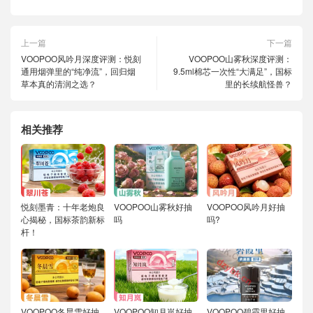
上一篇
下一篇
VOOPOO风吟月深度评测：悦刻
VOOPOO山雾秋深度评测：
通用烟弹里的“纯净流”，回归烟
9.5ml棉芯一次性“大满足”，国标
草本真的清润之选？
里的长续航怪兽？
相关推荐
悦刻墨青：十年老炮良
VOOPOO山雾秋好抽
VOOPOO风吟月好抽
心揭秘，国标茶韵新标
吗
吗?
杆！
VOOPOO冬晨雪好抽
VOOPOO知月岚好抽
VOOPOO碧霞里好抽