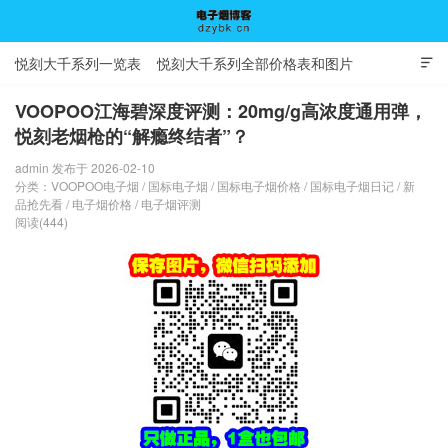
悦刻大千系列一览表
悦刻大千系列全部价格表和图片

VOOPOO江海碧深度评测：20mg/g高浓度通用弹，
悦刻老烟枪的“解瘾终结者”？
电子烟博客
admin 发布于 2026-02-10
分类：
VOOPOO电子烟
/
国标电子烟
/
国标电子烟价格
/
国标电子烟日记
/
新
品抢先看
/
电子烟价格
/
电子烟评测
阅读(444)