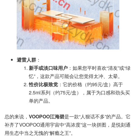
避雷人群
：
新手或淡口味用户
：如果您平时喜欢“清友”或“绿
忆”，这款产品可能会让您觉得太冲、太晕。
性价比极致党
：它的价格（约95元/盒）高于
2.5ml系列（约75元/盒），属于为口感和劲头买
单的产品。
总的来说，
VOOPOO江海碧
是一款“人狠话不多”的产品。它
补齐了VOOPOO通用宇宙中“高浓度”这一块拼图，是悦刻通
用生态中当之无愧的“解瘾之王”。