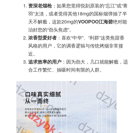
资深老烟枪
：如果您觉得悦刻原装的“忘江”或“青
羽”太淡，或者觉得其他18mg的国标烟弹抽了半
天不解瘾，这款20mg的
VOOPOO江海碧
绝对能
治好您的“劲头焦虑”。
浓香型爱好者
：喜欢“中华”、“利群”这类焦甜香
风格的用户，它的调香逻辑与传统烤烟非常接
近。
追求效率的用户
：因为劲大，几口就能解瘾，适
合工作繁忙、抽吸时间有限的人群。