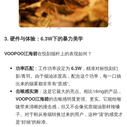
3. 硬件与体验：6.3W下的暴力美学
VOOPOO江海碧
在悦刻烟杆上的表现如何？
功率匹配
：工作功率设定为
6.3W
，精准对标悦刻幻
影/青羽。由于烟油浓度高，配合这个功率，每一口抽
出来的烟雾都非常有“质感”。
击喉感实测
：这是它最大的亮点。相比18mg的产品，
VOOPOO江海碧
的击喉感明显更强、更实。它能给喉
咙带来清晰的撞击感，但又不会像劣质烟油那样辣嗓
子。对于刚从卷烟转换过来的用户，这种“顶”的感觉才
是“好抽”的标准。