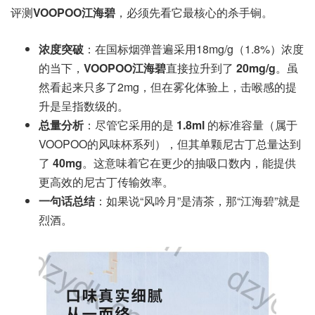
评测
VOOPOO江海碧
，必须先看它最核心的杀手锏。
浓度突破
：在国标烟弹普遍采用18mg/g（1.8%）浓度
的当下，
VOOPOO江海碧
直接拉升到了
20mg/g
。虽
然看起来只多了2mg，但在雾化体验上，击喉感的提
升是呈指数级的。
总量分析
：尽管它采用的是
1.8ml
的标准容量（属于
VOOPOO的风味杯系列），但其单颗尼古丁总量达到
了
40mg
。这意味着它在更少的抽吸口数内，能提供
更高效的尼古丁传输效率。
一句话总结
：如果说“风吟月”是清茶，那“江海碧”就是
烈酒。