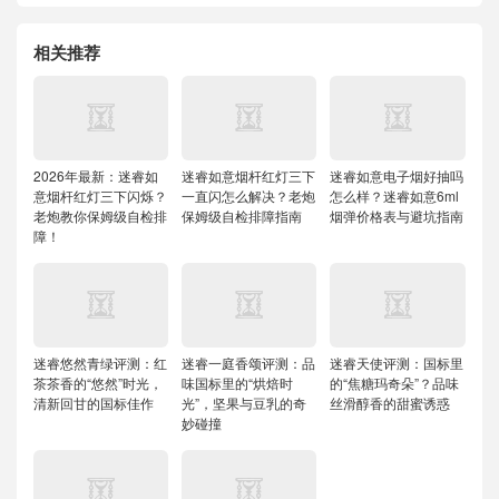
相关推荐
2026年最新：迷睿如
迷睿如意烟杆红灯三下
迷睿如意电子烟好抽吗
意烟杆红灯三下闪烁？
一直闪怎么解决？老炮
怎么样？迷睿如意6ml
老炮教你保姆级自检排
保姆级自检排障指南
烟弹价格表与避坑指南
障！
迷睿悠然青绿评测：红
迷睿一庭香颂评测：品
迷睿天使评测：国标里
茶茶香的“悠然”时光，
味国标里的“烘焙时
的“焦糖玛奇朵”？品味
清新回甘的国标佳作
光”，坚果与豆乳的奇
丝滑醇香的甜蜜诱惑
妙碰撞