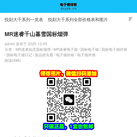
悦刻大千系列一览表
悦刻大千系列全部价格表和图片

MR迷睿千山暮雪国标烟弹
admin 发布于 2025-12-05
电子烟博客
分类：
MR迷睿如意国标烟弹
/
MR迷睿电子烟
/
国标电子烟
/
国标电子烟价格
/
国标电子烟日记
/
新品抢先看
/
电子烟价格
/
电子烟评测
阅读(496)