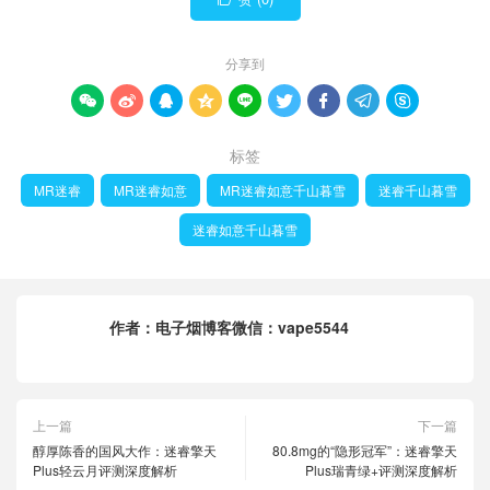
分享到









标签
MR迷睿
MR迷睿如意
MR迷睿如意千山暮雪
迷睿千山暮雪
迷睿如意千山暮雪
作者：
电子烟博客微信：vape5544
上一篇
下一篇
醇厚陈香的国风大作：迷睿擎天
80.8mg的“隐形冠军”：迷睿擎天
Plus轻云月评测深度解析
Plus瑞青绿+评测深度解析