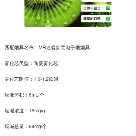
匹配烟具名称：MR迷睿如意电子烟烟具
雾化芯类型：陶瓷雾化芯
雾化芯阻值：1.0-1.2欧姆
烟液体积：6mL/个
烟碱浓度：15mg/g
烟碱总量：99mg/个