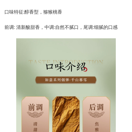
口味特征:醇香型，猕猴桃香
前调: 清新酸甜香，中调:自然不腻口，尾调:细腻的口感