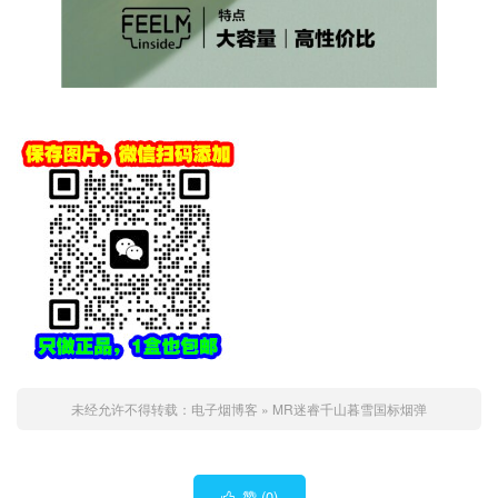
未经允许不得转载：
电子烟博客
»
MR迷睿千山暮雪国标烟弹
赞 (
0
)
