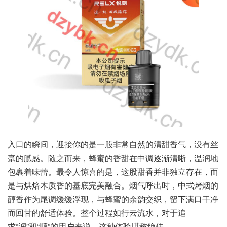
入口的瞬间，迎接你的是一股非常自然的清甜香气，没有丝
毫的腻感。随之而来，蜂蜜的香甜在中调逐渐清晰，温润地
包裹着味蕾。最令人惊喜的是，这股甜香并非独立存在，而
是与烘焙木质香的基底完美融合。烟气呼出时，中式烤烟的
醇香作为尾调缓缓浮现，与蜂蜜的余韵交织，留下满口干净
而回甘的舒适体验。整个过程如行云流水，对于追
求“润”和“顺”的用户来说，这种体验堪称绝佳。