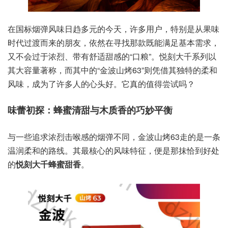
在国标烟弹风味日趋多元的今天，许多用户，特别是从果味
时代过渡而来的朋友，依然在寻找那款既能满足基本需求，
又不会过于浓烈、带有舒适甜感的“口粮”。悦刻大千系列以
其大容量著称，而其中的“金波山烤63”则凭借其独特的柔和
风味，成为了许多人的心头好。它真的值得尝试吗？
味蕾初探：蜂蜜清甜与木质香的巧妙平衡
与一些追求浓烈击喉感的烟弹不同，金波山烤63走的是一条
温润柔和的路线。其最核心的风味特征，便是那抹恰到好处
的
悦刻大千蜂蜜甜香
。