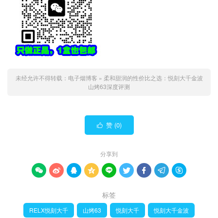
未经允许不得转载：
电子烟博客
»
柔和甜润的性价比之选：悦刻大千金波
山烤63深度评测
赞 (
0
)

分享到









标签
RELX悦刻大千
山烤63
悦刻大千
悦刻大千金波