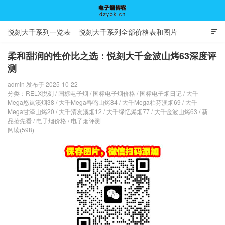
悦刻大千系列一览表
悦刻大千系列全部价格表和图片

柔和甜润的性价比之选：悦刻大千金波山烤63深度评
测
电子烟博客
admin 发布于 2025-10-22
分类：
RELX悦刻
/
国标电子烟
/
国标电子烟价格
/
国标电子烟日记
/
大千
Mega悠岚溪烟38
/
大千Mega春鸣山烤84
/
大千Mega柏芬溪烟69
/
大千
Mega甘泽山烤20
/
大千清友溪烟12
/
大千绿忆瀑烟77
/
大千金波山烤63
/
新
品抢先看
/
电子烟价格
/
电子烟评测
阅读(598)