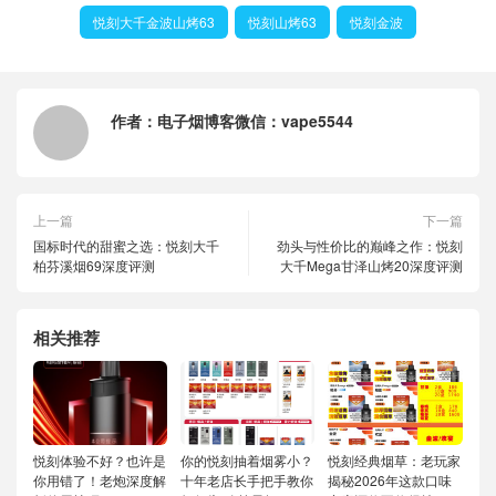
悦刻大千金波山烤63
悦刻山烤63
悦刻金波
作者：
电子烟博客微信：vape5544
上一篇
下一篇
国标时代的甜蜜之选：悦刻大千
劲头与性价比的巅峰之作：悦刻
柏芬溪烟69深度评测
大千Mega甘泽山烤20深度评测
相关推荐
悦刻体验不好？也许是
你的悦刻抽着烟雾小？
悦刻经典烟草：老玩家
你用错了！老炮深度解
十年老店长手把手教你
揭秘2026年这款口味