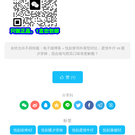
未经允许不得转载：
电子烟博客
»
悦刻青羽外香型对比：柔情牛仔 vs 暖
夕穿林，混合烟与西瓜口味谁更解瘾？
赞 (
1
)

分享到









标签
悦刻岩烤42
悦刻暖夕穿林
悦刻柔情牛仔
悦刻瀑烟52