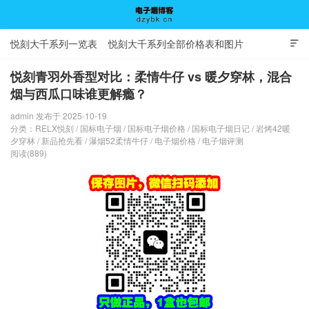
悦刻大千系列一览表
悦刻大千系列全部价格表和图片

悦刻青羽外香型对比：柔情牛仔 vs 暖夕穿林，混合
烟与西瓜口味谁更解瘾？
电子烟博客
admin 发布于 2025-10-19
分类：
RELX悦刻
/
国标电子烟
/
国标电子烟价格
/
国标电子烟日记
/
岩烤42暖
夕穿林
/
新品抢先看
/
瀑烟52柔情牛仔
/
电子烟价格
/
电子烟评测
阅读(889)