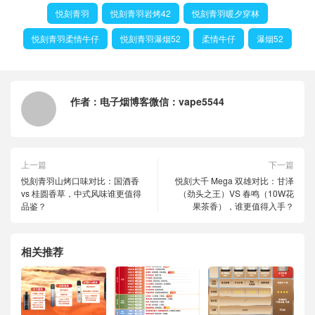
悦刻青羽
悦刻青羽岩烤42
悦刻青羽暖夕穿林
悦刻青羽柔情牛仔
悦刻青羽瀑烟52
柔情牛仔
瀑烟52
作者：
电子烟博客微信：vape5544
上一篇
下一篇
悦刻青羽山烤口味对比：国酒香
悦刻大千 Mega 双雄对比：甘泽
vs 桂圆香草，中式风味谁更值得
（劲头之王）VS 春鸣（10W花
品鉴？
果茶香），谁更值得入手？
相关推荐