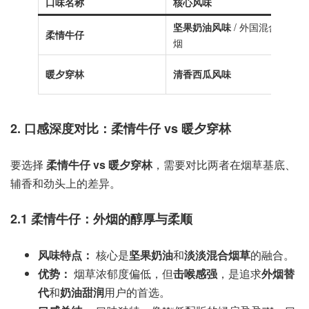
口味名称
核心风味
烟
坚果奶油风味
/ 外国混合
柔情牛仔
1
烟
暖夕穿林
清香西瓜风味
1
2. 口感深度对比：
柔情牛仔 vs 暖夕穿林
要选择
柔情牛仔 vs 暖夕穿林
，需要对比两者在烟草基底、
辅香和劲头上的差异。
2.1 柔情牛仔：外烟的醇厚与柔顺
风味特点：
核心是
坚果奶油
和
淡淡混合烟草
的融合。
优势：
烟草浓郁度偏低，但
击喉感强
，是追求
外烟替
代
和
奶油甜润
用户的首选。