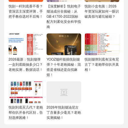
悦刻一杆到底香不香？
【深度解析】悦刻电子
悦刻小盒包装：2026
资深店主深度评测，手
烟油成分全揭秘：从
年资深玩家如何一眼识
把手教你选对不后悔！
GB 41700-2022国标
破真假与避坑秘籍？
配方到雾化安全科学指
南
2026最新：悦刻烟弹
YOOZ烟杆能插悦刻烟
悦刻烟弹到底有没有尼
一盒到底能抽多少口？
弹？十年老炮揭秘：混
古丁？老炮带你扒开真
老炮实测，数据说话！
搭是省钱还是自找麻
相！
烦！
悦刻到底买几代？老炮
2026年悦刻烟油尼古
帮你扒开各代区别，告
丁含量多少毫克？老炮
别选择困难！
实测揭秘！