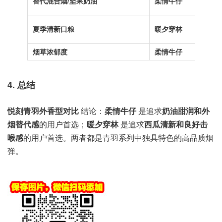
替代混合烟/坚果奶油
柔情牛仔
夏季清新口粮
暖夕穿林
烟草浓郁度
柔情牛仔
4. 总结
悦刻青羽外香型对比
结论：
柔情牛仔
是追求
奶油甜润和外
烟替代感
的用户首选；
暖夕穿林
是追求
西瓜清新和良好击
喉感
的用户首选。两者都是青羽系列中独具特色的高品质烟
弹。