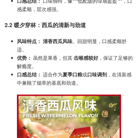
口感总结：
口味独特，像**“低配版的绿扇盈盈”**，口
感柔顺，层次感强。
2.2 暖夕穿林：西瓜的清新与劲道
风味特点：
清香西瓜风味
。回甜明显，口感柔顺舒
适。
优势：
虽然是果香，但其
击喉感较好
，保证了足够的
解瘾度。
口感总结：
适合作为
夏季口粮
或
口味调剂
，在清新感
中兼顾了烟草的基底和劲道。