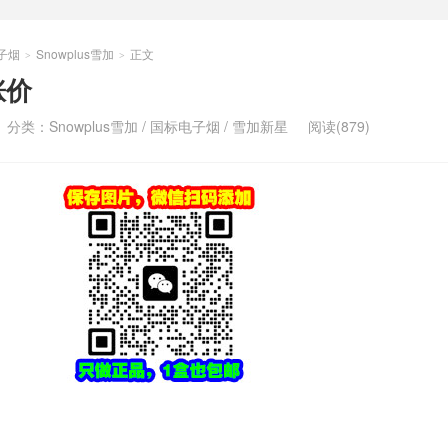
子烟
Snowplus雪加
正文
>
>
涨价
分类：
Snowplus雪加
/
国标电子烟
/
雪加新星
阅读(879)