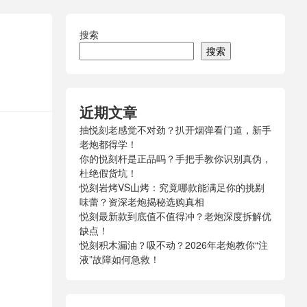
搜索
搜索
近期文章
抽悦刻老感觉不对劲？扒开烟弹看门道，新手
老炮都得学！
你的悦刻杆是正品吗？手把手教你识别真伪，
杜绝假货坑！
悦刻岩烤VS山烤：究竟哪款能满足你的挑剔
味蕾？资深老炮揭秘选购真相
悦刻最新款到底值不值得冲？老炮深度拆解优
缺点！
悦刻积木漏油？吸不动？2026年老炮教你“注
液”故障如何急救！