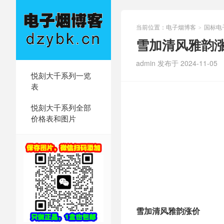
当前位置：
电子烟博客
国标电
>
雪加清风雅韵
admin 发布于 2024-11-05
悦刻大千系列一览
表
悦刻大千系列全部
价格表和图片
雪加清风雅韵涨价