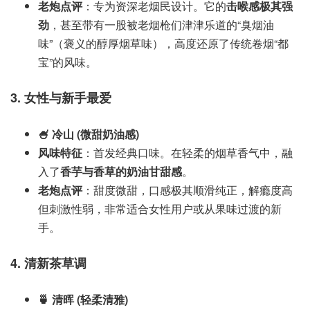
老炮点评
：专为资深老烟民设计。它的
击喉感极其强
劲
，甚至带有一股被老烟枪们津津乐道的“臭烟油
味”（褒义的醇厚烟草味），高度还原了传统卷烟“都
宝”的风味。
3. 女性与新手最爱
🍧 冷山 (微甜奶油感)
风味特征
：首发经典口味。在轻柔的烟草香气中，融
入了
香芋与香草的奶油甘甜感
。
老炮点评
：甜度微甜，口感极其顺滑纯正，解瘾度高
但刺激性弱，非常适合女性用户或从果味过渡的新
手。
4. 清新茶草调
🍵 清晖 (轻柔清雅)