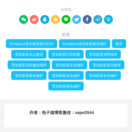
分享到









标签
Snowplus雪加新星银河列车
Snowplus雪加新星银色烟杆
新星
雪加新星冷山烟弹
雪加新星日和风暖
雪加新星清晖烟弹
雪加新星清风雅韵烟弹
雪加新星灰色烟杆
雪加新星碧珀烟弹
雪加新星紫色烟杆
雪加新星蓝色烟杆
雪加新星金色烟杆
雪加新星银色烟杆
作者：
电子烟博客微信：vape5544