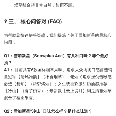
烟草结合得非常自然，甜而不腻。
❓ 三、 核心问答对 (FAQ)
为帮助您快速解答疑惑，我们提炼了关于雪加新星的最核心
问题：
Q1：雪加新星（Snowplus Ace）有几种口味？哪个最好
抽？
A1：
目前共有6款国标烟草风味。追求大众均衡口感首选销
量冠军【清风雅韵】（枣香烟草）；老烟民追求强劲击喉感
必选【碧珀】（浓郁烤烟）；女生或喜欢微甜奶油感推荐
【冷山】（香芋奶香）；最新款【云上贵月】则是清雅烟草
混合了桂圆果香。
Q2：雪加新星“冷山”口味怎么样？是什么味道？