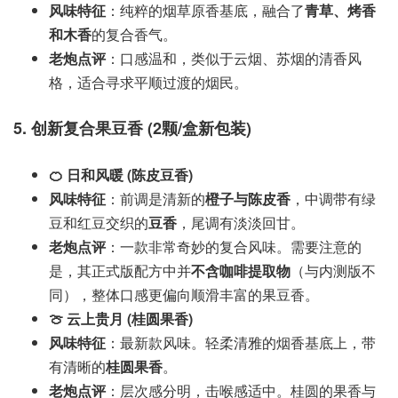
风味特征
：纯粹的烟草原香基底，融合了
青草、烤香
和木香
的复合香气。
老炮点评
：口感温和，类似于云烟、苏烟的清香风
格，适合寻求平顺过渡的烟民。
5. 创新复合果豆香 (2颗/盒新包装)
🍊 日和风暖 (陈皮豆香)
风味特征
：前调是清新的
橙子与陈皮香
，中调带有绿
豆和红豆交织的
豆香
，尾调有淡淡回甘。
老炮点评
：一款非常奇妙的复合风味。需要注意的
是，其正式版配方中并
不含咖啡提取物
（与内测版不
同），整体口感更偏向顺滑丰富的果豆香。
🍈 云上贵月 (桂圆果香)
风味特征
：最新款风味。轻柔清雅的烟香基底上，带
有清晰的
桂圆果香
。
老炮点评
：层次感分明，击喉感适中。桂圆的果香与