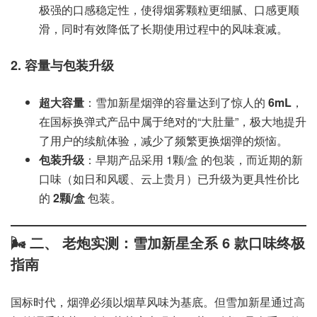
极强的口感稳定性，使得烟雾颗粒更细腻、口感更顺
滑，同时有效降低了长期使用过程中的风味衰减。
2. 容量与包装升级
超大容量
：雪加新星烟弹的容量达到了惊人的
6mL
，
在国标换弹式产品中属于绝对的“大肚量”，极大地提升
了用户的续航体验，减少了频繁更换烟弹的烦恼。
包装升级
：早期产品采用 1颗/盒 的包装，而近期的新
口味（如日和风暖、云上贵月）已升级为更具性价比
的
2颗/盒
包装。
🌬️ 二、 老炮实测：雪加新星全系 6 款口味终极
指南
国标时代，烟弹必须以烟草风味为基底。但雪加新星通过高