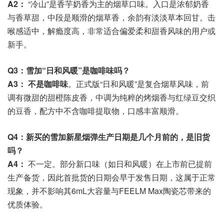
A2：
“冷山”是香芋奶香为主的烟草口味。入口是浓郁奶香
与香草甜，中段是顺滑的烟草香，余韵有淡淡草本回甘。击
喉感适中，解瘾度高，非常适合偏爱柔和甜香风味的用户或
新手。
Q3：雪加“日和风暖”是咖啡味吗？
A3：
不是咖啡味
。正式版“日和风暖”是复合烟草风味，前
调有微甜的甜橙陈皮香，中调为纯粹的烤烟香与红绿豆交织
的豆香，配方中不含咖啡提取物，口感丰富顺滑。
Q4：新买的雪加新星烟弹生产日期是几个月前的，是旧货
吗？
A4：
不一定。部分新口味（如日和风暖）在上市前已提前
生产备货，因此首批货的日期会早于发售日期，这属于正常
现象，并不影响其6mL大容量与FEELM Max陶瓷芯带来的
优质体验。