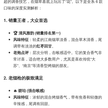
超的调香技艺，在烟草基底上玩出了“花”。以下是全系 6 款
口味的深度实测解析：
1. 销量王者，大众首选
🏆 清风雅韵 (销量排名第一)
风味特征
：轻柔的江南烟草淡香，混合草木清香，尾
调带有淡淡的
红枣回甘
。
老炮点评
：层次分明，击喉感适中。它的复合香气非
常讨喜，适合绝大多数用户，尤其是喜欢传统“大
苏”、“南京”等清香型烤烟的朋友。
2. 老烟枪的极致满足
🔥 碧珀 (强击喉感)
风味特征
：浓郁的混合烤烟香气，带有焦香和轻微的
辛辣感，尾调有回甜。