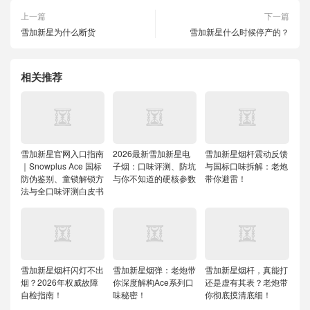
上一篇
下一篇
雪加新星为什么断货
雪加新星什么时候停产的？
相关推荐
雪加新星官网入口指南
2026最新雪加新星电
雪加新星烟杆震动反馈
｜Snowplus Ace 国标
子烟：口味评测、防坑
与国标口味拆解：老炮
防伪鉴别、童锁解锁方
与你不知道的硬核参数
带你避雷！
法与全口味评测白皮书
雪加新星烟杆闪灯不出
雪加新星烟弹：老炮带
雪加新星烟杆，真能打
烟？2026年权威故障
你深度解构Ace系列口
还是虚有其表？老炮带
自检指南！
味秘密！
你彻底摸清底细！