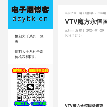
当前位置：
电子烟博客
国标电
>
VTV魔方永恒
admin 发布于 2024-01-29
阅读(1243)
悦刻大千系列一览
表
悦刻大千系列全部
价格表和图片
VTV魔方永恒国标烟弹