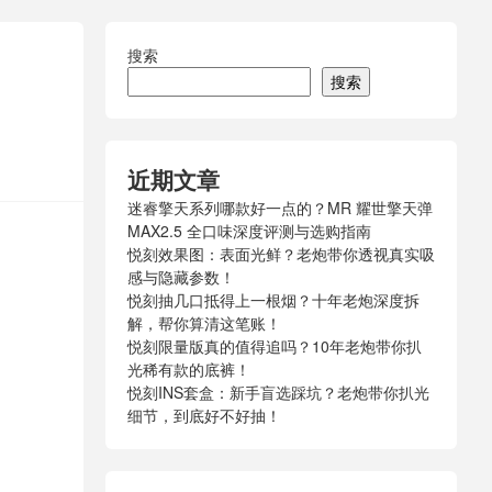
搜索
搜索
近期文章
迷睿擎天系列哪款好一点的？MR 耀世擎天弹
MAX2.5 全口味深度评测与选购指南
悦刻效果图：表面光鲜？老炮带你透视真实吸
感与隐藏参数！
悦刻抽几口抵得上一根烟？十年老炮深度拆
解，帮你算清这笔账！
悦刻限量版真的值得追吗？10年老炮带你扒
光稀有款的底裤！
悦刻INS套盒：新手盲选踩坑？老炮带你扒光
细节，到底好不好抽！