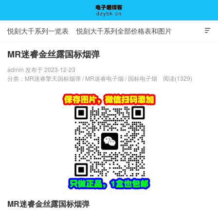
悦刻大千系列一览表
悦刻大千系列全部价格表和图片

MR迷睿金丝露国标烟弹
admin 发布于 2023-12-23
电子烟博客
分类：
MR迷睿擎天国标烟弹
/
MR迷睿电子烟
/
国标电子烟
阅读(1329)
MR迷睿金丝露国标烟弹