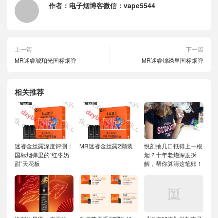
作者：
电子烟博客微信：vape5544
上一篇
下一篇
MR迷睿琥珀光国标烟弹
MR迷睿锦绣里国标烟弹
相关推荐
迷睿金丝露深度评测：
MR迷睿金丝露2颗装
悦刻抽几口抵得上一根
国标烟弹里的“红枣奶
烟？十年老炮深度拆
甜”天花板
解，帮你算清这笔账！