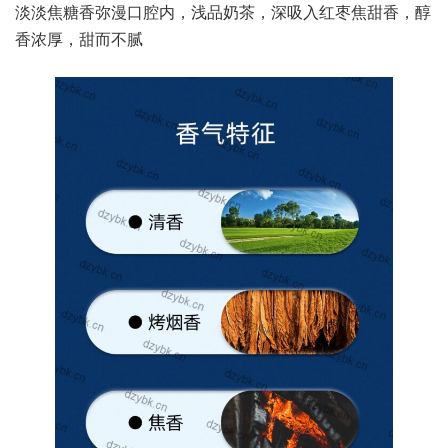
淡淡焦糖香弥漫口腔内，浅品奶茶，深吸入红枣焦甜香，醇
香浓厚，甜而不腻