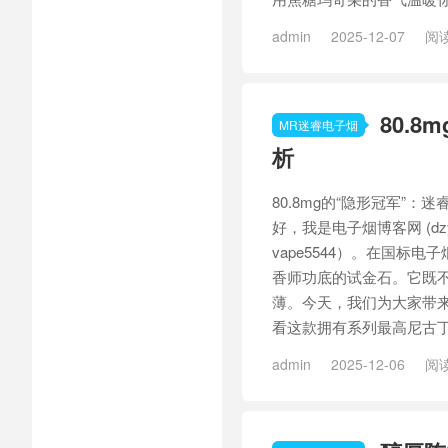
admin
2025-12-07
阅读
Plus
/
迷睿擎天Plus天使+
80.
MR迷睿电子烟
析
80.8mg的“隐形冠军”：
好，我是电子烟博客网 (dz
vape5544）。在国标
香师功底的试金石。它既
薄。今天，我们为大家带来
看这款拥有系列最高尼古丁总
admin
2025-12-06
阅读
天Plus
/
迷睿擎天Plus瑞青绿