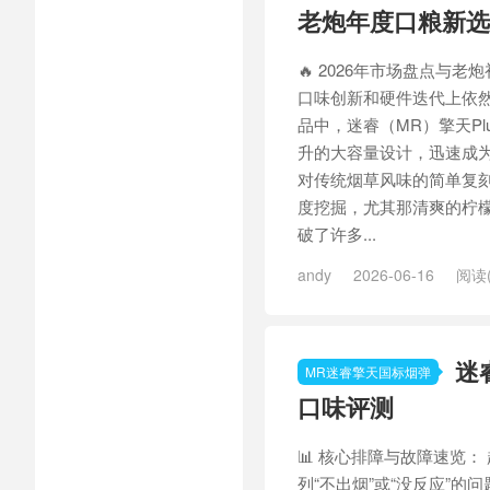
老炮年度口粮新选
🔥 2026年市场盘点与老
口味创新和硬件迭代上依
品中，迷睿（MR）擎天Pl
升的大容量设计，迅速成
对传统烟草风味的简单复
度挖掘，尤其那清爽的柠
破了许多...
andy
2026-06-16
阅读(
擎天Plus凌绝顶
/
MR迷睿擎天
Plus轻云月
/
迷睿擎天Plus
/
迷
MR迷睿擎天国标烟弹
口味评测
📊 核心排障与故障速览：
列“不出烟”或“没反应”