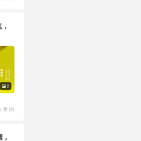
坑，
2

赞 (
0
)

烟，