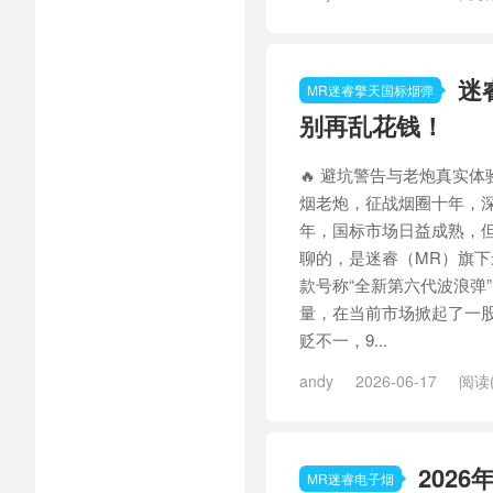
Plus轻云月
迷
MR迷睿擎天国标烟弹
别再乱花钱！
🔥 避坑警告与老炮真实
烟老炮，征战烟圈十年，深
年，国标市场日益成熟，
聊的，是迷睿（MR）旗下最
款号称“全新第六代波浪弹
量，在当前市场掀起了一
贬不一，9...
andy
2026-06-17
阅读(
202
MR迷睿电子烟