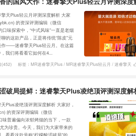
香的国风大作：迷睿擎天Plus轻云月评测深度
擎天Plus轻云月评测深度解析 大家
ybk.cn) 的资深评测编辑（微信
烟弹的口味探索中，“中式风味”一直是老烟
聊的这款产品，正是将传统“陈皮”元
作——迷睿擎天Plus轻云月。在这篇
，我们将看看它如何在4...
(452)
标签：
MR迷睿擎天Plus
/
MR迷睿擎天Plus轻云月
/
迷睿擎天
涩破局提鲜：迷睿擎天Plus凌绝顶评测深度解
天Plus凌绝顶评测深度解析 大家好，
.cn) 的资深评测编辑（微信
烟弹口味普遍偏向浓郁烤烟的当下，一款
得尤为珍贵。今天，我们为大家带来的
测，看看这款号称“柠檬酸涩破局”的