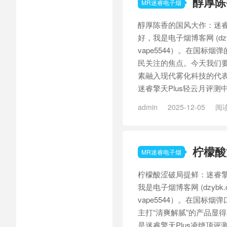
醇厚陈
MR迷睿电子烟
醇厚陈香的国风大作：迷睿
好，我是电子烟博客网 (dz
vape5544）。在国标
民关注的焦点。今天我们要
素融入现代雾化科技的代表
迷睿擎天Plus轻云月评测中
admin
2025-12-05
阅读
Plus
/
迷睿擎天Plus轻云月
柠檬酸
MR迷睿电子烟
柠檬酸涩破局提鲜：迷睿擎
我是电子烟博客网 (dzybk
vape5544）。在国标
主打“清爽解腻”的产品显
是迷睿擎天Plus凌绝顶评