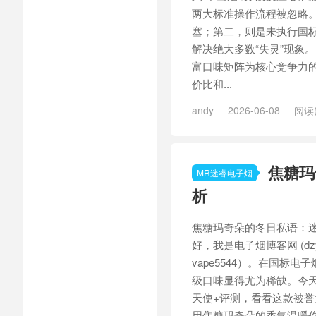
两大标准操作流程被忽略
塞；第二，则是未执行国
解决绝大多数“失灵”现象。
富口味矩阵为核心竞争力
价比和...
andy
2026-06-08
阅读(
焦糖玛
MR迷睿电子烟
析
焦糖玛奇朵的冬日私语：迷睿
好，我是电子烟博客网 (dz
vape5544）。在国标
级口味显得尤为稀缺。今天
天使+评测，看看这款被誉
用焦糖玛奇朵的香气温暖你的