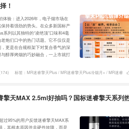
择！
炮初体验：进入2026年，电子烟市场在
然保持着强劲的势头。在众多新国标产
us系列以其独特的“凌绝顶”口味和4毫
为老炮们口中的热门话题。它不仅仅是
刻，更是在合规框架下对复合香气的深
檬与醇厚烤烟的巧妙融合，一上市就打
174)
标签：
MR迷睿擎天Plus
/
MR迷睿擎天Plus冷烟月+
/
MR迷睿
Plus天使+
/
MR迷睿擎天Plus烟弹
/
MR迷睿擎天Plus瑞青绿+
/
MR迷
迷睿擎天Plus冷烟月+
睿擎天MAX 2.5ml好抽吗？国标迷睿擎天系列
 超过95%的用户反馈迷睿擎天MAX系
的问题，其根本原因并非硬件故障，而是