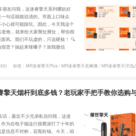
很多朋友问我，这迷睿擎天系列哪款好
是一句话就能说清的。市面上口味众
不小心就可能踩坑。因此，今天我这个
店老炮，就来给大家掰扯掰扯，帮你彻
跟风。我们不玩虚的，只说硬核！ 🔍
怕假货？抽起来辣嗓子？加我微信
63)
标签：
MR迷睿擎天Plus
/
MR迷睿擎天意阑珊
/
MR迷睿擎天浮流
睿擎天烟杆到底多钱？老玩家手把手教你选购
说实话，最近不少兄弟私信问我，这迷
？作为在电子烟这行摸爬滚打了十年的
就是信息不对称，花冤枉钱。今天，咱