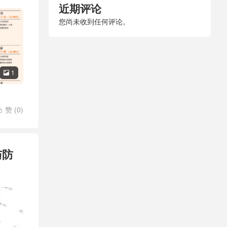
近期评论
您尚未收到任何评论。
1

赞 (
0
)

与防