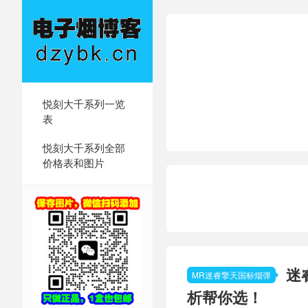
悦刻大千系列一览
表
悦刻大千系列全部
价格表和图片
迷
MR迷睿擎天国标烟弹
析帮你选！