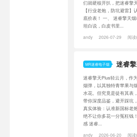
们就硬核开扒，把迷睿擎
【行业老炮，防坑避雷】认准
底价表！ 一、 迷睿擎天
坦白说，白皮书里...
andy
2026-07-29
阅读(
天意阑珊
/
迷睿擎天
迷睿擎
MR迷睿电子烟
迷睿擎天Plus轻云月，作
烟弹，以其独特青苹果与
水花。但究竟是徒有其表
带你深度品鉴，避开踩坑，
真实体验：认准新国标老炮微
绝不让你多花一分冤枉钱！
感 迷睿...
andy
2026-06-20
阅读(