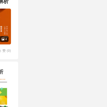
解析
4

赞 (
0
)

析