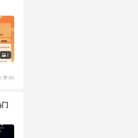
2

赞 (
0
)

睿擎天
热门