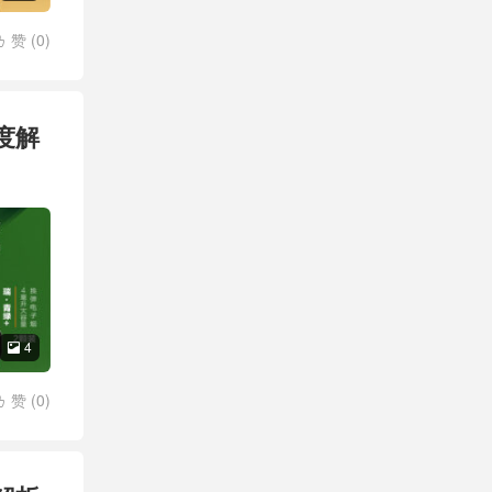
赞 (
0
)

深度解
4

赞 (
0
)
