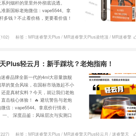
天系列烟杆的里里外外彻底说透。
新国标老炮微信：vape5544。拿
烟杆多钱？不止看价格，更要看价值！
102)
标签：
MR迷睿擎天Plus
/
MR迷睿擎天Plus凌绝顶
/
MR迷睿擎
天Plus轻云月：新手踩坑？老炮指南！
为迷睿品牌全新一代的4ml大容量旗舰
烟草的复合风味，在国标市场激起不小
，还是真材实料？今天，就让我们老炮
直击核心体验！ 🔥 避坑警告与老炮
信：vape5544。拿底价行情表，
 一、 深度品鉴：风味层次与实测口
227)
标签：
MR迷睿擎天Plus
/
MR迷睿擎天Plus轻云月
/
迷睿擎天