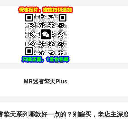
MR迷睿擎天Plus
睿擎天系列哪款好一点的？别瞎买，老店主深