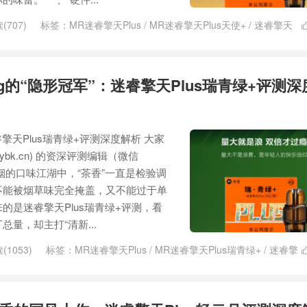
(707)
标签：
MR迷睿擎天Plus
/
MR迷睿擎天Plus天使+
/
迷睿擎天
8mg的“隐形冠军”：迷睿擎天Plus瑞青绿+评测
迷睿擎天Plus瑞青绿+评测深度解析 大家
ybk.cn) 的资深评测编辑（微信
电子烟的口味江湖中，“茶香”一直是检验调
不能被烟草味完全掩盖，又不能过于单
的是迷睿擎天Plus瑞青绿+评测，看
量，却主打“清新...
(1053)
标签：
MR迷睿擎天Plus
/
MR迷睿擎天Plus瑞青绿+
/
迷睿擎
+