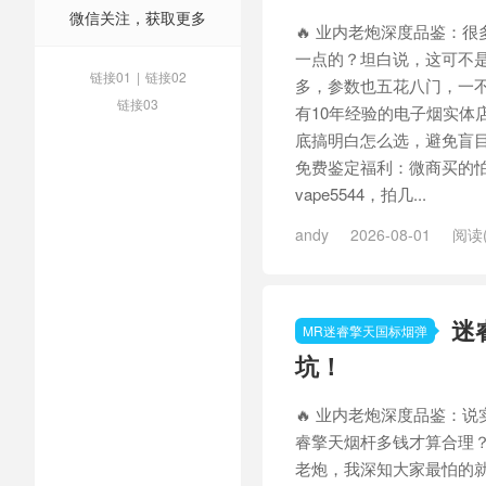
微信关注，获取更多
🔥 业内老炮深度品鉴：
一点的？坦白说，这可不
链接01
|
链接02
多，参数也五花八门，一
链接03
有10年经验的电子烟实体
底搞明白怎么选，避免盲目
免费鉴定福利：微商买的
vape5544，拍几...
andy
2026-08-01
阅读(
云
/
迷睿擎天
迷
MR迷睿擎天国标烟弹
坑！
🔥 业内老炮深度品鉴：
睿擎天烟杆多钱才算合理
老炮，我深知大家最怕的