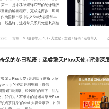
。第一，是未移除烟弹底部的绝缘硅胶
标童锁的解锁程序。完成这两步，即可
 作为国标市场中以2.5ml大容量和丰
的一线品牌，迷睿擎天系列凭借其高性
220)
标签：
MR迷睿擎天Plus
/
儿童锁
/
童锁
/
解锁
/
迷睿擎天
奇朵的冬日私语：迷睿擎天Plus天使+评测深
擎天Plus天使+评测深度解析 大家
ybk.cn) 的资深评测编辑（微信
电子烟普遍“重烟草、轻风味”的当下，甜品
，我们为大家带来的是迷睿擎天Plus
为“奶茶替身”的4mL大容量烟弹，如何
味蕾。 一、 硬件...