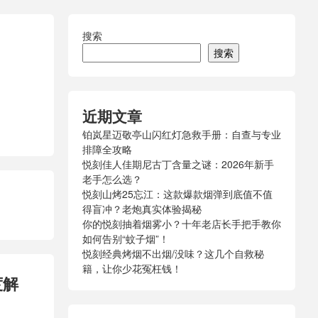
搜索
搜索
近期文章
铂岚星迈敬亭山闪红灯急救手册：自查与专业
排障全攻略
悦刻佳人佳期尼古丁含量之谜：2026年新手
老手怎么选？
悦刻山烤25忘江：这款爆款烟弹到底值不值
得盲冲？老炮真实体验揭秘
你的悦刻抽着烟雾小？十年老店长手把手教你
如何告别“蚊子烟”！
悦刻经典烤烟不出烟/没味？这几个自救秘
籍，让你少花冤枉钱！
度解