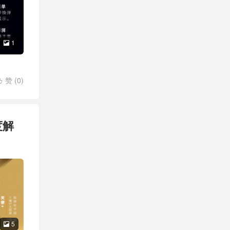
1

赞 (
0
)

度解
5
