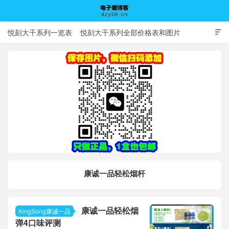
悦刻大千系列一览表
悦刻大千系列全部价格表和图片

电子烟博客
康诚一品轻松烟杆
康诚一品轻松烟
KingSong康诚一品
弹4口味评测