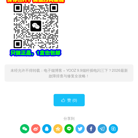
未经允许不得转载：
电子烟博客
»
YOOZ 9.9烟杆插电闪三下？2026最新
故障排查与修复全攻略！
赞 (
0
)

分享到








