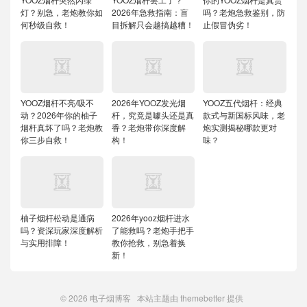
灯？别急，老炮教你如
2026年急救指南：盲
吗？老炮急救鉴别，防
何秒级自救！
目拆解只会越搞越糟！
止假冒伪劣！
YOOZ烟杆不亮/吸不
2026年YOOZ发光烟
YOOZ五代烟杆：经典
动？2026年你的柚子
杆，究竟是噱头还是真
款式与新国标风味，老
烟杆真坏了吗？老炮教
香？老炮带你深度解
炮实测揭秘哪款更对
你三步自救！
构！
味？
柚子烟杆松动是通病
2026年yooz烟杆进水
吗？资深玩家深度解析
了能救吗？老炮手把手
与实用排障！
教你抢救，别急着换
新！
© 2026
电子烟博客
本站主题由
themebetter
提供