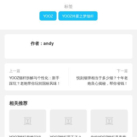
标签
YOOZ
YOOZ仲夏之梦烟杆
作者：
andy
上一篇
下一篇
YOOZ烟杆拆解与个性化：新手
悦刻烟弹相当于多少烟？十年老
踩坑？老炮带你玩转国标风味！
炮良心揭秘，帮你省钱！
相关推荐
YOOZ烟杆突然闪绿
YOOZ烟杆罢工了？
你的YOOZ烟杆是真货