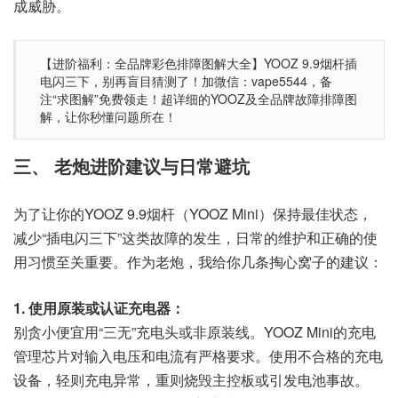
成威胁。
【进阶福利：全品牌彩色排障图解大全】YOOZ 9.9烟杆插
电闪三下，别再盲目猜测了！加微信：vape5544，备
注“求图解”免费领走！超详细的YOOZ及全品牌故障排障图
解，让你秒懂问题所在！
三、 老炮进阶建议与日常避坑
为了让你的YOOZ 9.9烟杆（YOOZ Mini）保持最佳状态，
减少“插电闪三下”这类故障的发生，日常的维护和正确的使
用习惯至关重要。作为老炮，我给你几条掏心窝子的建议：
1. 使用原装或认证充电器：
别贪小便宜用“三无”充电头或非原装线。YOOZ Mini的充电
管理芯片对输入电压和电流有严格要求。使用不合格的充电
设备，轻则充电异常，重则烧毁主控板或引发电池事故。