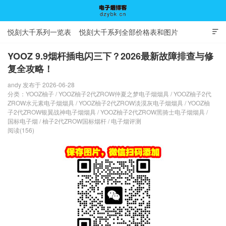
悦刻大千系列一览表
悦刻大千系列全部价格表和图片

YOOZ 9.9烟杆插电闪三下？2026最新故障排查与修
复全攻略！
电子烟博客
andy 发布于 2026-06-28
分类：
YOOZ柚子
/
YOOZ柚子2代ZROW仲夏之梦电子烟烟具
/
YOOZ柚子2代
ZROW水元素电子烟烟具
/
YOOZ柚子2代ZROW淡漠灰电子烟烟具
/
YOOZ柚
子2代ZROW银翼战神电子烟烟具
/
YOOZ柚子2代ZROW黑骑士电子烟烟具
/
国标电子烟
/
柚子2代ZROW国标烟杆
/
电子烟评测
阅读(156)