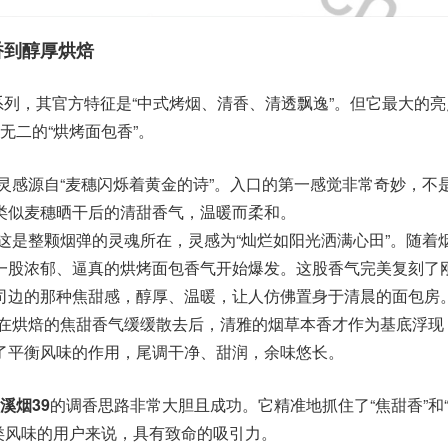
香到醇厚烘焙
”系列，其官方特征是“中式烤烟、清香、清透飘逸”。但它最大的
无二的“烘烤面包香”。
灵感源自“麦穗闪烁着黄金的诗”。入口的第一感觉非常奇妙，不
类似麦穗晒干后的清甜香气，温暖而柔和。
这是整颗烟弹的灵魂所在，灵感为“灿烂如阳光洒满心田”。随着
一股浓郁、逼真的烘烤面包香气开始爆发。这股香气完美复刻了
司边的那种焦甜感，醇厚、温暖，让人仿佛置身于清晨的面包房
在烘焙的焦甜香气缓缓散去后，清雅的烟草本香才作为基底浮现
了平衡风味的作用，尾调干净、甜润，余味悠长。
溪烟39
的调香思路非常大胆且成功。它精准地抓住了“焦甜香”和
类风味的用户来说，具有致命的吸引力。