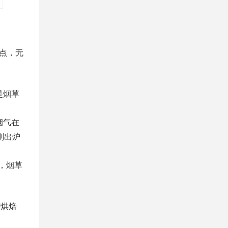
亮点，无
是烟草
烟气在
刚出炉
。
，烟草
“烘焙