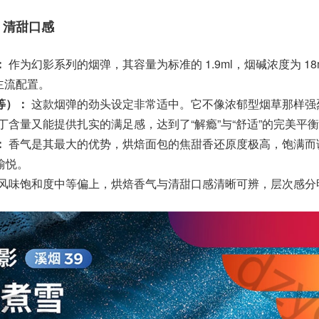
，清甜口感
：
作为幻影系列的烟弹，其容量为标准的 1.9ml，烟碱浓度为 18m
标主流配置。
等）：
这款烟弹的劲头设定非常适中。它不像浓郁型烟草那样强
古丁含量又能提供扎实的满足感，达到了“解瘾”与“舒适”的完美平
：
香气是其最大的优势，烘焙面包的焦甜香还原度极高，饱满而
愉悦。
风味饱和度中等偏上，烘焙香气与清甜口感清晰可辨，层次感分