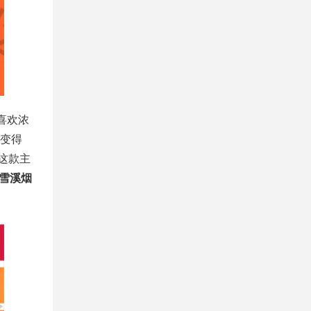
喜欢浓
变得
这款主
雪溪烟