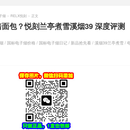
子烟
RELX悦刻
正文
>
>
焙面包？悦刻兰亭煮雪溪烟39 深度评测
烟
/
国标电子烟价格
/
国标电子烟日记
/
新品抢先看
/
溪烟39兰亭煮雪
/