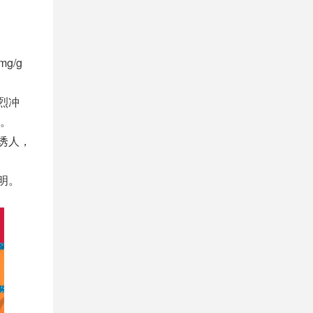
g/g
烈冲
衡。
诱人，
明。