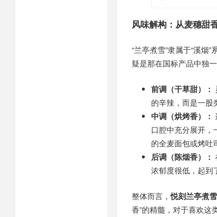
风味解构：从麦穗甜
“兰亭煮雪”隶属于“溪烟
疑是那在国标产品中独一
前调（干草甜）：
的辛辣，而是一股
中调（烘烤香）：
口腔中充分展开，
的全麦面包或烤吐
后调（陈烟香）：
浓郁度很低，起到
整体而言，
悦刻兰亭煮雪
香”的精髓，对于喜欢这