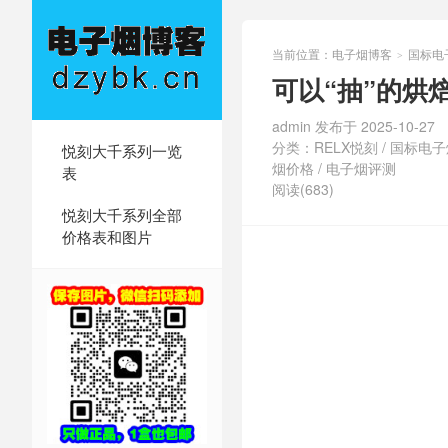
当前位置：
电子烟博客
国标电
>
可以“抽”的烘
admin 发布于 2025-10-27
分类：
RELX悦刻
/
国标电子
悦刻大千系列一览
烟价格
/
电子烟评测
表
阅读(683)
悦刻大千系列全部
价格表和图片