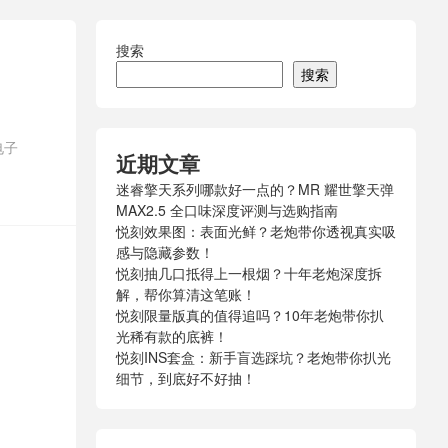
搜索
搜索
电子
近期文章
迷睿擎天系列哪款好一点的？MR 耀世擎天弹
MAX2.5 全口味深度评测与选购指南
悦刻效果图：表面光鲜？老炮带你透视真实吸
感与隐藏参数！
悦刻抽几口抵得上一根烟？十年老炮深度拆
解，帮你算清这笔账！
悦刻限量版真的值得追吗？10年老炮带你扒
光稀有款的底裤！
悦刻INS套盒：新手盲选踩坑？老炮带你扒光
细节，到底好不好抽！