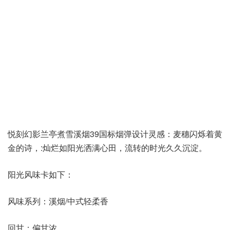
悦刻幻影兰亭煮雪溪烟39国标烟弹设计灵感：麦穗闪烁着黄
金的诗，:灿烂如阳光洒满心田，流转的时光久久沉淀。
阳光风味卡如下：
风味系列：溪烟/中式轻柔香
回甘：偏甘浓