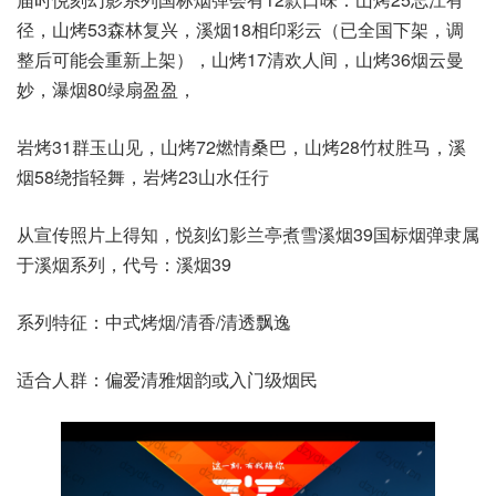
径，山烤53森林复兴，溪烟18相印彩云（已全国下架，调
整后可能会重新上架），山烤17清欢人间，山烤36烟云曼
妙，瀑烟80绿扇盈盈，
岩烤31群玉山见，山烤72燃情桑巴，山烤28竹杖胜马，溪
烟58绕指轻舞，岩烤23山水任行
从宣传照片上得知，悦刻幻影兰亭煮雪溪烟39国标烟弹隶属
于溪烟系列，代号：溪烟39
系列特征：中式烤烟/清香/清透飘逸
适合人群：偏爱清雅烟韵或入门级烟民