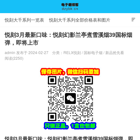
悦刻大千系列一览表
悦刻大千系列全部价格表和图片

悦刻3月最新口味：悦刻幻影兰亭煮雪溪烟39国标烟
弹，即将上市
电子烟博客
admin 发布于 2024-02-27
分类：
RELX悦刻
/
国标电子烟
/
新品抢先看
阅读(2250)
悦刻3月最新口味：悦刻幻影兰亭煮雪溪烟39国标烟弹，即