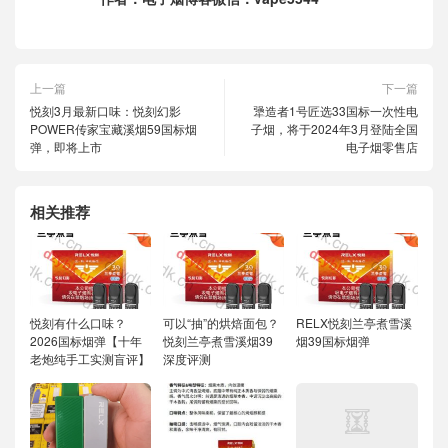
上一篇
下一篇
悦刻3月最新口味：悦刻幻影
犟造者1号匠选33国标一次性电
POWER传家宝藏溪烟59国标烟
子烟，将于2024年3月登陆全国
弹，即将上市
电子烟零售店
相关推荐
悦刻有什么口味？
可以“抽”的烘焙面包？
RELX悦刻兰亭煮雪溪
2026国标烟弹【十年
悦刻兰亭煮雪溪烟39
烟39国标烟弹
老炮纯手工实测盲评】
深度评测