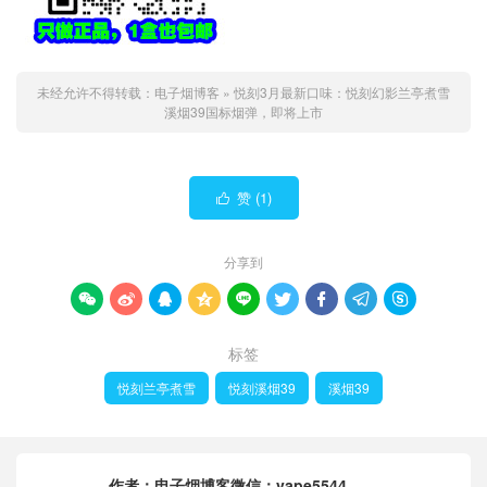
未经允许不得转载：
电子烟博客
»
悦刻3月最新口味：悦刻幻影兰亭煮雪
溪烟39国标烟弹，即将上市
赞 (
1
)

分享到









标签
悦刻兰亭煮雪
悦刻溪烟39
溪烟39
作者：
电子烟博客微信：vape5544