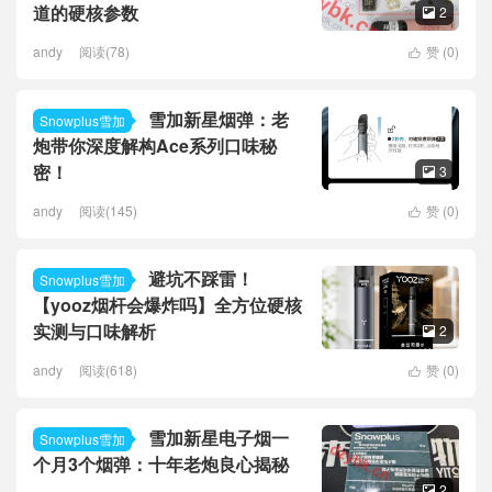
道的硬核参数
2

andy
阅读(78)
赞 (
0
)

雪加新星烟弹：老
Snowplus雪加
炮带你深度解构Ace系列口味秘
密！
3

andy
阅读(145)
赞 (
0
)

避坑不踩雷！
Snowplus雪加
【yooz烟杆会爆炸吗】全方位硬核
实测与口味解析
2

andy
阅读(618)
赞 (
0
)

雪加新星电子烟一
Snowplus雪加
个月3个烟弹：十年老炮良心揭秘
2
