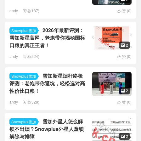
andy
阅读(187)
赞 (
0
)

2026年最新评测：
Snowplus雪加
雪加新星官网，老炮带你揭秘国标
口粮的真正王者！
2

andy
阅读(224)
赞 (
0
)

雪加新星烟杆终极
Snowplus雪加
评测：老炮带你避坑，轻松选对高
性价比口粮！
2

andy
阅读(328)
赞 (
0
)

雪加外星人怎么解
Snowplus雪加
锁不出烟？Snowplus外星人童锁
解除与排障
2
