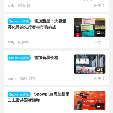
andy
阅读(199)
赞 (
0
)

雪加新星：大容量
Snowplus雪加
雾化弹的先行者与市场挑战
3

andy
阅读(306)
赞 (
0
)

雪加新星价格
Snowplus雪加
8

admin
阅读(1757)
赞 (
0
)

Snowplus雪加新星
Snowplus雪加
云上贵越国标烟弹
5
