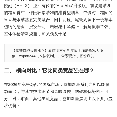
悦刻（RELX）“望江有径”的“Pro Max”升级版。前调是清晰
的桂圆香甜，伴随轻柔清雅的甜香型烟草。中调时，桂圆的
果香与烟草基底完美融合，回甘明显。尾调则留下一缕草本
植物的清香，层次分明，击喉感中等偏上，解瘾度非常强。
整体体验清新淡雅，却又劲头十足。
【靠谱口粮去哪找？】看评测不如尝实物！加老炮私人微
信：vape5544（长按复制）。全系现货，底价直供！
二、 横向对比：它比同类竞品强在哪？
在2026年竞争激烈的国标市场，雪加新星系列之所以能脱
颖而出，与其在技术细节和风味调校上的硬核优势密不可
分。对比市面上其他主流竞品，雪加新星展现出以下几点显
著优势：