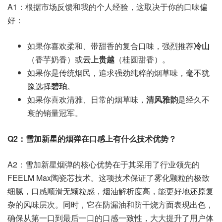
A1：根据市场反馈和我的个人经验，这取决于你的口味偏
好：
如果你喜欢柔和、带甜香的复合口味，强烈推荐
冷山
（香芋奶香）或
云上贵越
（桂圆甜香）。
如果你是传统烟民，追求强劲纯粹的烟草味，毫不犹
豫选择
碧珀
。
如果你喜欢清雅、日常的烟草味，
清风雅韵
是经久不
衰的销量冠军。
Q2：雪加新星的烟弹在口感上有什么技术优势？
A2：雪加新星烟弹的核心优势在于其采用了行业领先的
FEELM Max陶瓷芯技术。这项技术保证了雾化颗粒的极致
细腻，口感顺滑无颗粒感，烟油解析度高，能更好地还原复
杂的风味层次。同时，它在防漏油和防干烧方面表现出色，
确保从第一口到最后一口的口感一致性，大大提升了用户体