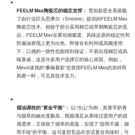
FEELM Max陶瓷芯的稳定发挥：
雪加新星全系搭载
了由行业巨头思摩尔（Smoore）提供的FEELM Max
陶瓷芯技术。相较于部分采用棉芯或早期陶瓷芯的竞
品，FEELM Max在雾化细腻度、风味还原的稳定性和
防漏油表现上更为出色。即使在长时间或高频使用
下，口感的一致性也能得到保证，不易出现糊芯或风
味衰减，这是许多用户选择它的核心原因。例如，
Mevol迷我的“桑榆暮影”也曾因FEELM Max的加持而
风靡一时，可见其技术实力。
烟油调校的“黄金平衡”：
以“冷山”为例，其香芋奶香
与烟草的融合度极高，既能满足从果味过渡用户的甜
感需求，又保留了烟草的底蕴，实现了“甜而不腻，烟
而不呛”的平衡。这与某些竞品在尝试复合风味时，可