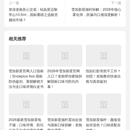
上一篇
下一篇
资深老炮良心交底：铂岚星迈敬
雪加新星烟杆拆解：2026年核心
亭山10.5ml，国标重磅之选能否
雾化弹，防漏与口感深度解析！
撼动市场？
相关推荐
雪加新星官网入口指南
2026年雪加新星官网
悦刻幻影突然不工作？
｜Snowplus Ace 国标
入口？老炮带你硬核拆
别慌！老炮教你快速自
防伪鉴别、童锁解锁方
解国标口味与防坑内
救与真假鉴别
法与全口味评测白皮书
幕！
2026最新雪加新星电
雪加新星烟杆震动反馈
雪加新星烟杆：颜值党
子烟：口味评测、防坑
与国标口味拆解：老炮
如何选色？口味搭配全
与你不知道的硬核参数
带你避雷！
攻略！