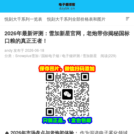
悦刻大千系列一览表
悦刻大千系列全部价格表和图片

2026年最新评测：雪加新星官网，老炮带你揭秘国标
口粮的真正王者！
电子烟博客
andy 发布于 2026-06-18
分类：
Snowplus雪加
/
国标电子烟
/
电子烟评测
/
雪加新星
阅读(229)
🔥 2026年市场盘点与老炮初体验：
作为混迹电子雾化领域