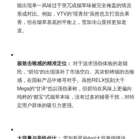
能出现单一风味过于突兀或烟草味被完全掩盖的情况
形成对比。例如，VTV的“瑶青丝”虽然也主打混合果
香，但在烟草基底的平衡上，雪加冷山显得更加老
道。
极致击喉感的精准定位：
对于追求强劲体验的老烟
民，“碧珀”的出现填补了市场空白。其浓郁烤烟的击喉
感，在国标产品中难寻对手。虽然RELX悦刻大千
Mega的“甘泽”也以强劲著称，但碧珀在风味上更偏向
纯粹的“都宝”式烟草本味，没有过多的辅香干扰，对特
定用户群体的吸引力更强。
大容量与高性价比：
雪加新星的6ml大容量烟弹设