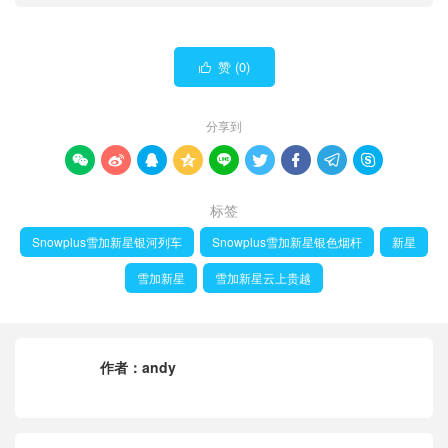
赞 (
0
)

分享到









标签
Snowplus雪加新星银河列车
Snowplus雪加新星银色烟杆
新星
雪加新星
雪加新星云上贵越
作者：
andy