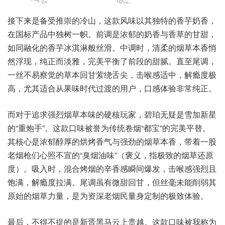
接下来是备受推崇的冷山，这款风味以其独特的香芋奶香，
在国标产品中独树一帜。前调是浓郁的奶香与香草的甘甜，
如同融化的香芋冰淇淋般丝滑。中调时，清柔的烟草本香悄
然浮现，纯正而淡雅，完美平衡了前段的甜腻。直至尾调，
一丝不易察觉的草本回甘萦绕舌尖，击喉感适中，解瘾度极
高，尤其适合从果味时代过渡的用户，口感体验非常纯正。
而对于追求强烈烟草本味的硬核玩家，碧珀无疑是雪加新星
的“重炮手”。这款口味被誉为传统卷烟“都宝”的完美平替。
其核心是浓郁醇厚的烘烤香气与强劲的烟草本香，带着一股
老烟枪们心照不宣的“臭烟油味”（褒义，指极致的烟草还原
度）。吸入时，混合烤烟的辛香感瞬间爆发，击喉感强烈且
饱满，解瘾度拉满。尾调虽有微甜回甘，但丝毫未能削弱其
原始的烟草力量，是为资深老烟民量身定制的极致体验。
最后，不得不提的是新晋黑马云上贵越。这款口味被我称为