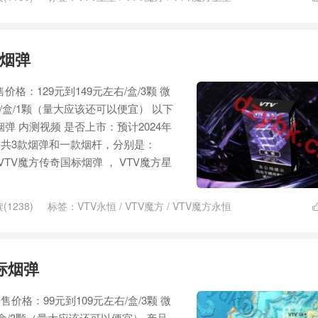
标烟弹
价格：129元到149元左右/盒/3颗 微
右/盒/1颗（量大应该还可以便宜） 以下
烟弹 内测视频 是否上市：预计2024年
方一共3款烟弹和一款烟杆，分别是：
VTV魔方传奇国标烟弹 ， VTV魔方星
(1238)
标签：
VTV永恒
/
VTV魔方
/
VTV魔方永恒
标烟弹
售价格：99元到109元左右/盒/3颗 微
/盒/3颗（量大应该还可以便宜） 产品