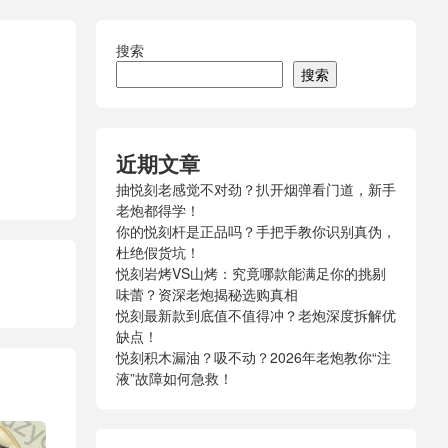
搜索
搜索
近期文章
抽悦刻老感觉不对劲？扒开烟弹看门道，新手
老炮都得学！
你的悦刻杆是正品吗？手把手教你识别真伪，
杜绝假货坑！
悦刻岩烤VS山烤：究竟哪款能满足你的挑剔
味蕾？资深老炮揭秘选购真相
悦刻最新款到底值不值得冲？老炮深度拆解优
缺点！
悦刻积木漏油？吸不动？2026年老炮教你“注
液”故障如何急救！