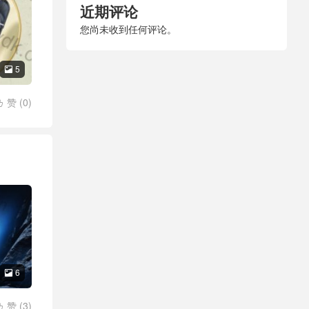
近期评论
您尚未收到任何评论。
5

赞 (
0
)

6

赞 (
3
)
