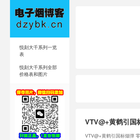
悦刻大千系列一览
表
悦刻大千系列全部
价格表和图片
VTV@+黄鹤引国
VTV@+黄鹤引国标烟弹 零