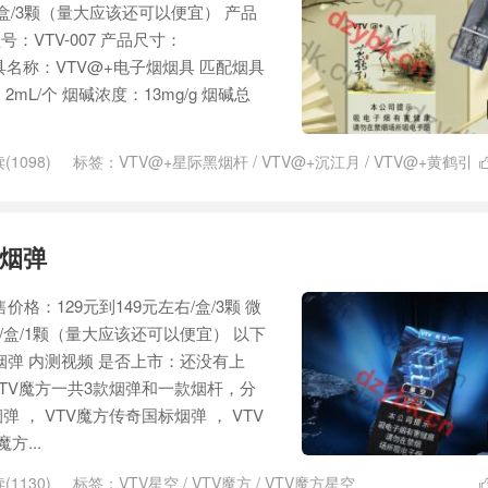
/盒/3颗（量大应该还可以便宜） 产品
号：VTV-007 产品尺寸：
 匹配烟具名称：VTV@+电子烟烟具 匹配烟具
2mL/个 烟碱浓度：13mg/g 烟碱总
(1098)
标签：
VTV@+星际黑烟杆
/
VTV@+沉江月
/
VTV@+黄鹤引
VTV魔方电子烟
/
VTV黄鹤引
标烟弹
价格：129元到149元左右/盒/3颗 微
右/盒/1颗（量大应该还可以便宜） 以下
烟弹 内测视频 是否上市：还没有上
 VTV魔方一共3款烟弹和一款烟杆，分
 ， VTV魔方传奇国标烟弹 ， VTV
方...
(1130)
标签：
VTV星空
/
VTV魔方
/
VTV魔方星空