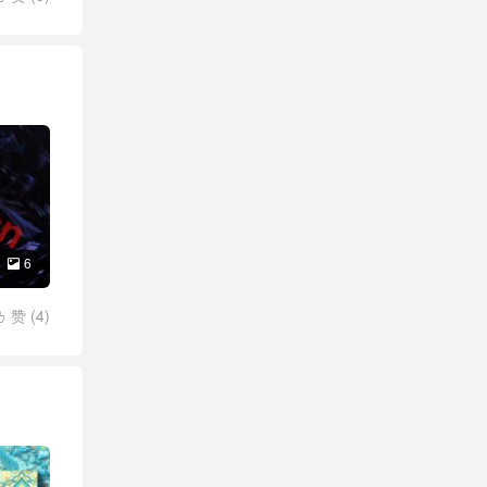
6

赞 (
4
)
