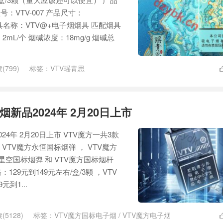
号：VTV-007 产品尺寸：
 匹配烟具名称：VTV@+电子烟烟具 匹配烟具
2mL/个 烟碱浓度：18mg/g 烟碱总
(799)
标签：
VTV瑶青思
烟新品2024年 2月20日上市
24年 2月20日上市 VTV魔方一共3款
TV魔方永恒国标烟弹 ， VTV魔方
方星空国标烟弹 和 VTV魔方国标烟杆
129元到149元左右/盒/3颗 ，VTV
到1...
(5128)
标签：
VTV魔方国标电子烟
/
VTV魔方电子烟