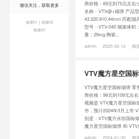
商价格：69元到75元左右
微信关注，获取更多
名称：VTV@+烟弹 产品型
43.220.810.44mm
链接01
|
链接02
型号：VTV-045 烟液体积：
链接03
量：29mg 陶瓷...
admin
2025-02-12
阅读
/
VTV北春荷
/
VTV瑶青思
/
VTV魔方星空国
VTV魔方星空国标烟弹 零售
商价格：99元到109元左
视频是 VTV魔方星空国标
市，预计2024年3月上市
别是：VTV魔方永恒国标烟弹
魔方星空国标烟弹 和 VTV魔
admin
2024-01-30
阅读