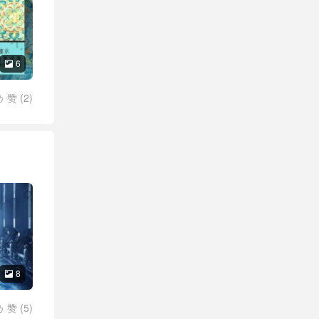
6

赞 (
2
)

8

赞 (
5
)
