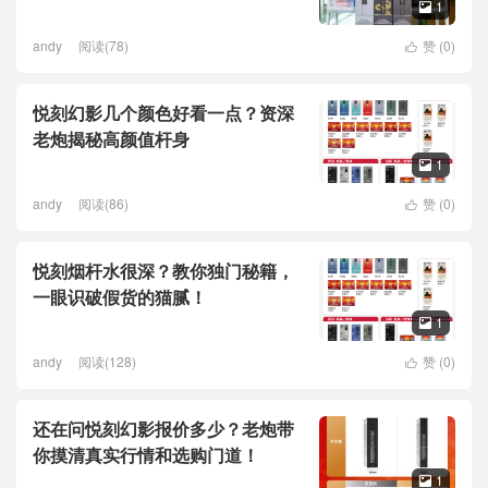
1

andy
阅读(78)
赞 (
0
)

悦刻幻影几个颜色好看一点？资深
老炮揭秘高颜值杆身
1

andy
阅读(86)
赞 (
0
)

悦刻烟杆水很深？教你独门秘籍，
一眼识破假货的猫腻！
1

andy
阅读(128)
赞 (
0
)

还在问悦刻幻影报价多少？老炮带
你摸清真实行情和选购门道！
1
