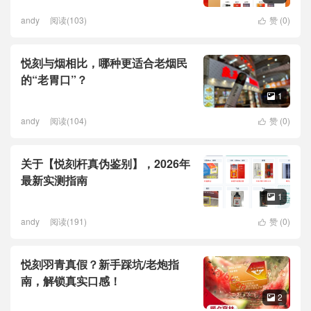
andy
阅读(103)
赞 (
0
)

悦刻与烟相比，哪种更适合老烟民
的“老胃口”？
1

andy
阅读(104)
赞 (
0
)

关于【悦刻杆真伪鉴别】，2026年
最新实测指南
1

andy
阅读(191)
赞 (
0
)

悦刻羽青真假？新手踩坑/老炮指
南，解锁真实口感！
2
