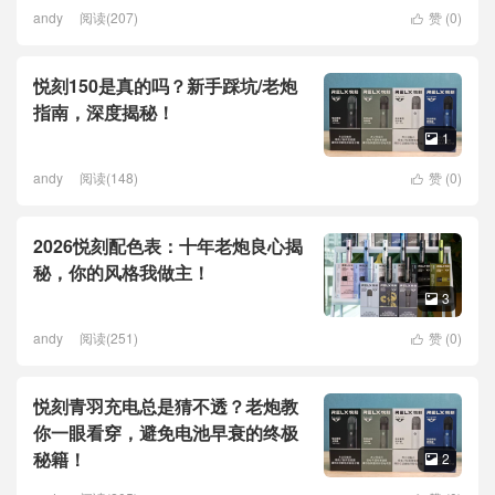
andy
阅读(207)
赞 (
0
)

悦刻150是真的吗？新手踩坑/老炮
指南，深度揭秘！
1

andy
阅读(148)
赞 (
0
)

2026悦刻配色表：十年老炮良心揭
秘，你的风格我做主！
3

andy
阅读(251)
赞 (
0
)

悦刻青羽充电总是猜不透？老炮教
你一眼看穿，避免电池早衰的终极
秘籍！
2
