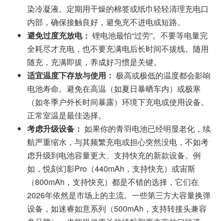
染冷凝液。定期用干燥的棉签或纸巾轻轻清理充电口
内部，确保接触良好，避免充不进电或短路。
避免过度充放电：
锂电池最怕“过劳”。不要等电量完
全耗尽才充电，也不要充满电后长时间不拔线。随用
随充，充满即拔，养成好习惯是关键。
适宜温度下存放与使用：
极高或极低的温度都会影响
电池寿命。避免在高温（如夏日暴晒车内）或极寒
（如冬季户外长时间暴露）环境下充电或使用设备。
正常室温是最佳选择。
考虑升级设备：
如果你的青羽电池已经明显老化，续
航严重缩水，与其频繁充电或担心突然没电，不如考
虑升级到电池容量更大、支持快充的新款设备。例
如，悦刻幻影Pro（440mAh，支持快充）或宙斯
（800mAh，支持快充）都是不错的选择，它们在
2026年依然是市场上的主流。一些第三方大容量换弹
设备，如迷睿如意系列（500mAh，支持转接头兼容