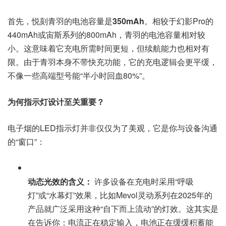
首先，悦刻青羽的电池容量是
350mAh
。相较于幻影Pro的
440mAh或宙斯系列的800mAh，青羽的电池容量相对较
小。这意味着它充电所需时间更短，但续航能力也相对有
限。由于青羽本身不带快充功能，它的充电逻辑会更平缓，
不像一些高端型号能“半小时回血80%”。
为何指示灯设计至关重要？
电子烟的LED指示灯并非仅仅为了美观，它是你与设备沟通
的“窗口”：
动态光效的含义：
许多设备在充电时采用“呼吸
灯”或“水幕灯”效果，比如Mevol灵动系列在2025年的
产品就广泛采用这种“自下而上流动”的灯效。这其实是
在告诉你：电流正在稳定输入，电池正在缓缓积蓄能