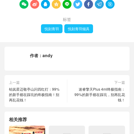









标签
悦刻青羽
悦刻青羽烟具
作者：
andy
上一篇
下一篇
铂岚星迈敬亭山闪四红灯：99%
迷睿擎天Plus 4ml终极指南：
的新手都在踩坑的终极指南！别
99%的新手都在踩坑，别再乱花
再乱花钱！
钱！
相关推荐