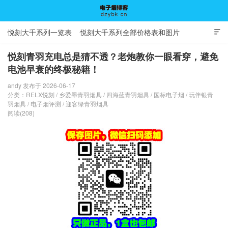
悦刻大千系列一览表
悦刻大千系列全部价格表和图片

悦刻青羽充电总是猜不透？老炮教你一眼看穿，避免
电池早衰的终极秘籍！
电子烟博客
andy 发布于 2026-06-17
分类：
RELX悦刻
/
乡爱墨青羽烟具
/
四海蓝青羽烟具
/
国标电子烟
/
玩伴银青
羽烟具
/
电子烟评测
/
迎客绿青羽烟具
阅读(208)