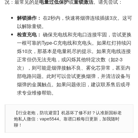
况：最常见的是
电量过低保护
或
童锁激活
。请先尝试：
解锁操作：
在2秒内，快速将烟弹连续插拔3次。这可
以解除童锁。
检查充电：
确保充电线和充电口连接牢固，尝试更换
一根可靠的Type-C充电线和充电头。如果红灯持续闪
烁10次，那基本是电量耗尽的提示。如果充电线连接
正常但仍无法充电，或闪烁其他特定次数（如2-3
次），则可能是烟弹接触不良、雾化芯异常，甚至内
部电路问题。此时可以尝试更换烟弹，并清洁设备与
烟弹的金属触点。如果问题依旧，建议联系售后或寻
求专业维修帮助。
【行业老炮，防坑避雷】机器坏了修不好？认准新国标老
炮私人微信：vape5544。靠谱口粮每日更新，加我随时
聊！