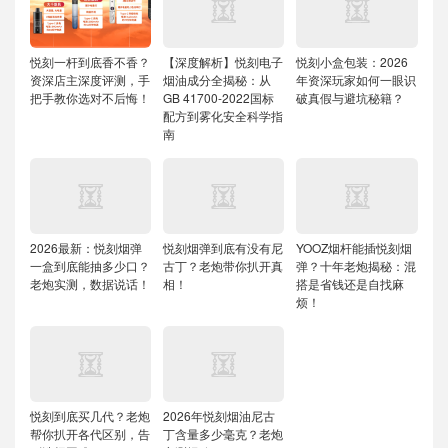
悦刻一杆到底香不香？
【深度解析】悦刻电子
悦刻小盒包装：2026
资深店主深度评测，手
烟油成分全揭秘：从
年资深玩家如何一眼识
把手教你选对不后悔！
GB 41700-2022国标
破真假与避坑秘籍？
配方到雾化安全科学指
南
2026最新：悦刻烟弹
悦刻烟弹到底有没有尼
YOOZ烟杆能插悦刻烟
一盒到底能抽多少口？
古丁？老炮带你扒开真
弹？十年老炮揭秘：混
老炮实测，数据说话！
相！
搭是省钱还是自找麻
烦！
悦刻到底买几代？老炮
2026年悦刻烟油尼古
帮你扒开各代区别，告
丁含量多少毫克？老炮