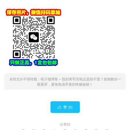
未经允许不得转载：
电子烟博客
»
悦刻青羽充电总是猜不透？老炮教你一
眼看穿，避免电池早衰的终极秘籍！
赞 (
0
)

分享到