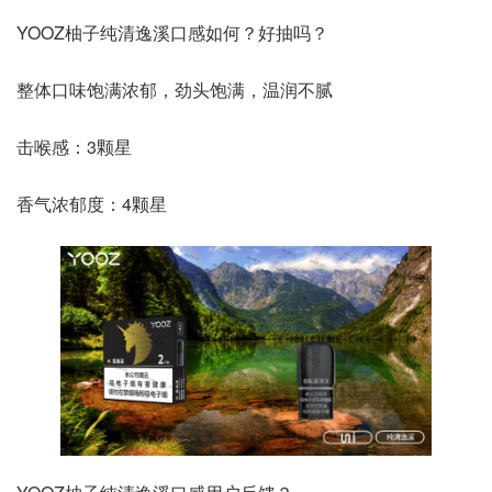
YOOZ柚子纯清逸溪口感如何？好抽吗？
整体口味饱满浓郁，劲头饱满，温润不腻
击喉感：3颗星
香气浓郁度：4颗星