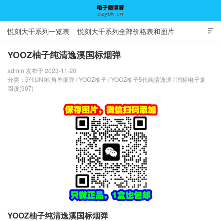
悦刻大千系列一览表
悦刻大千系列全部价格表和图片

YOOZ柚子纯清逸溪国标烟弹
admin 发布于 2023-11-20
电子烟博客
分类：
5代UNI独角兽烟弹
/
YOOZ柚子
/
YOOZ柚子5代纯清逸溪
/
国标电子烟
阅读(907)
YOOZ柚子纯清逸溪国标烟弹