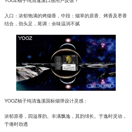
YOOZ柚子纯清逸溪口感用户反馈？
入口：浓郁饱满的烤烟香，中段：烟草的原香、烤香及枣香
结合，劲头足，尾调：余味温润不腻
YOOZ柚子纯清逸溪国标烟弹设计灵感：
浓郁原香，四溢厚韵。丰满飘逸，其韵绵长。于逸时灵动，
于倦时劲透