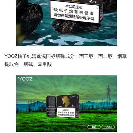
YOOZ柚子纯清逸溪国标烟弹成分：丙三醇、丙二醇、烟草
提取物、烟碱、苯甲酸