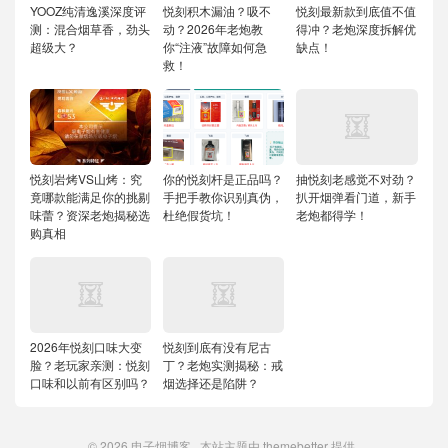
YOOZ纯清逸溪深度评
悦刻积木漏油？吸不
悦刻最新款到底值不值
测：混合烟草香，劲头
动？2026年老炮教
得冲？老炮深度拆解优
超级大？
你“注液”故障如何急
缺点！
救！
悦刻岩烤VS山烤：究
你的悦刻杆是正品吗？
抽悦刻老感觉不对劲？
竟哪款能满足你的挑剔
手把手教你识别真伪，
扒开烟弹看门道，新手
味蕾？资深老炮揭秘选
杜绝假货坑！
老炮都得学！
购真相
2026年悦刻口味大变
悦刻到底有没有尼古
脸？老玩家亲测：悦刻
丁？老炮实测揭秘：戒
口味和以前有区别吗？
烟选择还是陷阱？
© 2026
电子烟博客
本站主题由
themebetter
提供