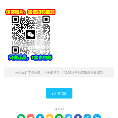
未经允许不得转载：
电子烟博客
»
YOOZ柚子纯清逸溪国标烟弹
赞 (
2
)

分享到








