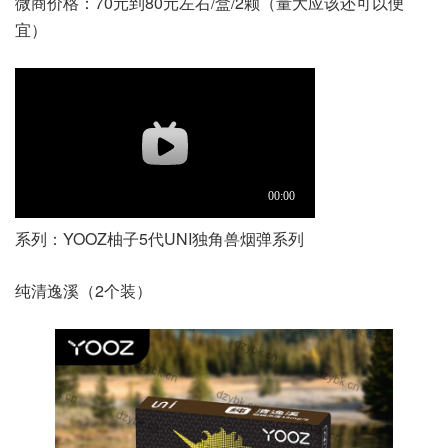
微商价格：70元到80元左右/盒/2颗（量大应该还可以便
宜）
系列：YOOZ柚子5代UNI独角兽烟弹系列
纯清逸溪（2个装）